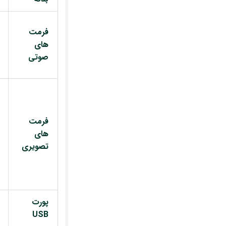
فرمت
های
صوتی
فرمت
های
تصویری
پورت
USB