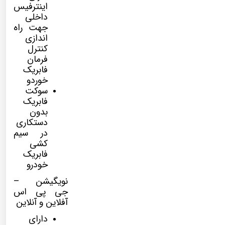
اینترفیس
داخلی
جهت راه
اندازی
کنترل
فرمان
فابریک
خوردو
سوکت
فابریک
بدون
دستکاری
در سیم
کشی
فابریک
خودرو
نویگیشن –
جی پی اس
آفلاین و آنلاین
دارای