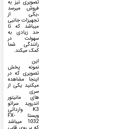
تصویری نیز به
فروش میرسد
،یکی از
تجهیزات جانبی
میباشد که تا
حد زیادی به
سهولت در
رانندگی شما
کمک میکند.
این
نمونه پخش
تصویری که در
اینجا مشاهده
میکنید یکی از
سری
های مانیتور
اندروید سراتو
K3 وارداتی
ویستا FX-
1032 میباشد
که بر روی قابی