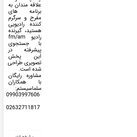
علاقه مندان به
برنامه های
مفرح و سرگرم
کننده رادیویی
هستید، گیرنده
رادیو fm/am
با جستجوی
پیشرفته در
این پخش
تصویری طراحی
شده است.
مشاوره رایگان
با همکاران
سلماسیستم:
09903997606
02632711817