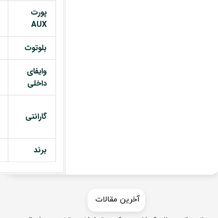
پورت
AUX
بلوتوث
وایفای
داخلی
گارانتی
برند
​​آخرین مقالات