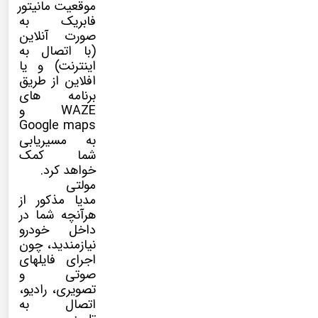
موقعیت مانیتور
فابریک به
صورت آنلاین
(با اتصال به
اینترنت) و یا
افلاین از طریق
برنامه های
WAZE و
Google maps
به مسیریابی
شما کمک
خواهد کرد.
مولتی
مدیا
مذکور از
هرآنچه شما در
داخل خودرو
نیازمندید، چون
اجرای فایلهای
صوتی و
تصویری، رادیو،
اتصال به