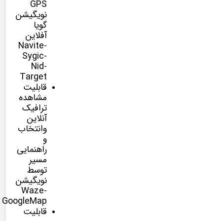
GPS
نویگیشن
گویا
آفلاین
Navite-
Sygic-
Nid-
Target
قابلیت
مشاهده
ترافیک
آنلاین
وانتخاب
و
راهنمایی
مسیر
توسط
نویگیشن
Waze-
GoogleMap
قابلیت