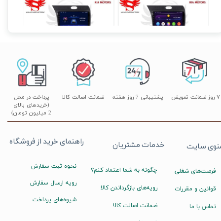
مانیتور فابریک اندروید خودروی سراتو K3 وارداتی برند ویستا VISTA مدل FX-1032
مانیتور فابریک اندروید خودروی سراتو وارداتی K3 برند ویستا VISTA مدل TSX-2032
۱۴,۸۹۰,۰۰۰ تومان
۱۹,۹۰۰,۰۰۰ تومان
۰
۷ روز ضمانت تعویض
پشتیبانی 7 روز هفته
ضمانت اصالت کالا
پرداخت در محل
(خریدهای بالای
2 میلیون تومان)
راهنمای خرید از فروشگاه
خدمات مشتریان
نوی سایت
نحوه ثبت سفارش
چگونه به شما اعتماد کنم؟
فرصت‌های شغلی
رویه ارسال سفارش
رویه‌های بازگرداندن کالا
قوانین و مقررات
شیوه‌های پرداخت
ضمانت اصالت کالا
تماس با ما