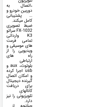
تلویزیون
،اتصال به
دوربین خودرو و
… پشتیبانی
کامل میکند.
ضبط تصویری
FX-1032 سراتو
K3 وارداتی
تمامی فرمت
های موسیقی و
ویدیویی را از
راه های
ارتباطی
بلوتوث، aux و
usb اجرا کرده
و امکان اتصال
گیرنده دیجیتال
برای دریافت
کانالهای
تلویزیونی را نیز
دارد.
چنانچه از