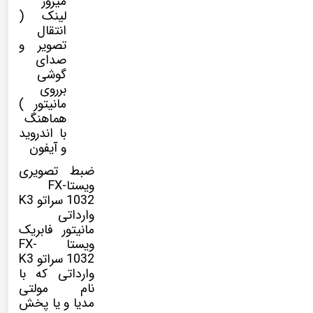
میرور
لینک (
انتقال
تصویر و
صدای
گوشی
برروی
مانیتور )
هماهنگ
با اندروید
و آیفون
ضبط تصویری
ویستاFX-
1032 سراتو K3
وارداتی
مانیتور فابریک
ویستا FX-
1032
سراتو K3
وارداتی
که با
نام
مولتی
مدیا
و یا پخش