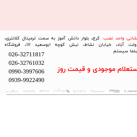
نشانی واحد نصب:
کرج، بلوار دانش آموز به سمت ترمینال کلانتری،
دولت آباد، خیابان نشاط، نبش کوچه ابوسعید 10، فروشگاه
لما سیستم​​​​​​​
026-32711817
026-32761032
ستعلام موجودی و قیمت روز
0990-3997606
0939-9922490
تمام حقوق این سایت متعلق به فروشگاه سلما سیستم می‌باشد.