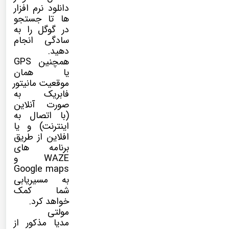
دانلود نرم افزار
ها تا جستجو
در گوگل را به
سادگی انجام
دهید.
همچنین GPS
یا همان
موقعیت مانیتور
فابریک به
صورت آنلاین
(با اتصال به
اینترنت) و یا
افلاین از طریق
برنامه های
WAZE و
Google maps
به مسیریابی
شما کمک
خواهد کرد.
مولتی
مدیا
مذکور از