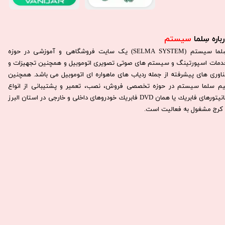
باره سِلما
سیستم​​​​​​​
سِلما سيستم (SELMA SYSTEM) یک سایت فروشگاهی و آموزشی در حوزه
دمات اسپورتینگ و سیستم های صوتی تصویری اتوموبیل و همچنین تجهیزات و
ناوری های پیشرفته از جمله ردیاب های ماهواره ای اتوموبیل می باشد. همچنين
يم سلما سيستم در حوزه تخصصی فروش، نصب، تعمير و پشتيبانی از انواع
مانيتورهای فابريك يا همان DVD فابريك خودروهای داخلی و خارجی در استان البرز
كرج مشغول به فعاليت است.​​​​​​​