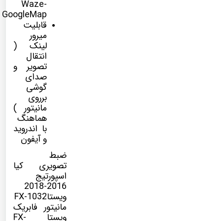
Waze-
GoogleMap
قابلیت
میرور
لینک (
انتقال
تصویر و
صدای
گوشی
برروی
مانیتور )
هماهنگ
با اندروید
و آیفون
ضبط
تصویری کیا
اسپورتیج
2016-2018
ویستاFX-1032
مانیتور فابریک
ویستا FX-