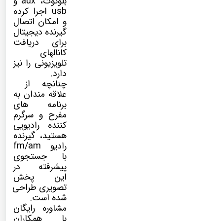
بلوتوث، aux و
usb اجرا کرده
و امکان اتصال
گیرنده دیجیتال
برای دریافت
کانالهای
تلویزیونی را نیز
دارد.
چنانچه از
علاقه مندان به
برنامه های
مفرح و سرگرم
کننده رادیویی
هستید، گیرنده
رادیو fm/am
با جستجوی
پیشرفته در
این پخش
تصویری طراحی
شده است.
مشاوره رایگان
با همکاران