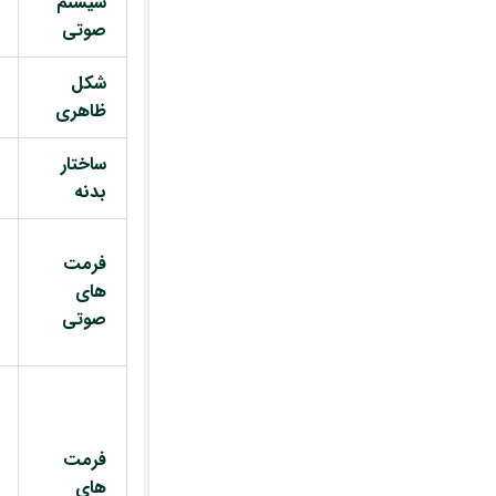
سیستم
صوتی
شکل
ظاهری
ساختار
بدنه
فرمت
های
صوتی
فرمت
های