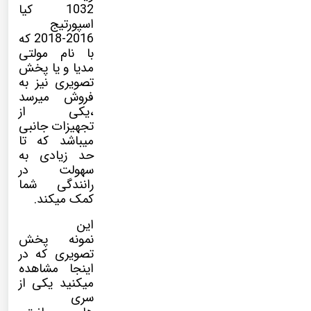
1032
کیا
اسپورتیج
2016-2018
که
با نام
مولتی
مدیا
و یا پخش
تصویری نیز به
فروش میرسد
،یکی از
تجهیزات جانبی
میباشد که تا
حد زیادی به
سهولت در
رانندگی شما
کمک میکند.
این
نمونه پخش
تصویری که در
اینجا مشاهده
میکنید یکی از
سری