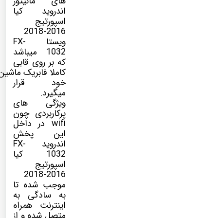
های مانیتور
اندروید کیا
اسپورتیج
2016-2018
ویستا FX-
1032 میباشد
که بر روی قابی
کاملا فابریک ماشین
خود قرار
میگیرد.
ویژگی های
پرکاربردی چون
wifi در داخل
این پخش
اندروید
FX-
1032
کیا
اسپورتیج
2016-2018
موجب شده تا
به سادگی به
اینترنت همراه
متصل شده و از