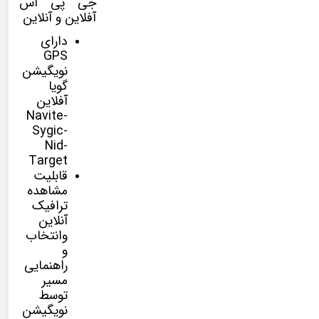
جی پی اس
آفلاین و آنلاین
دارای
GPS
نویگیشن
گویا
آفلاین
Navite-
Sygic-
Nid-
Target
قابلیت
مشاهده
ترافیک
آنلاین
وانتخاب
و
راهنمایی
مسیر
توسط
نویگیشن