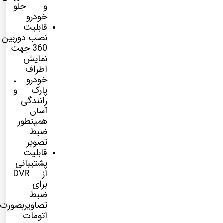
و جلو
خودرو
قابلیت
نصب
دوربین
360
جهت
نمایش
اطراف
خودرو ،
پارک و
رانندگی
آسان
همینطور
ضبط
تصویر
قابلیت
پشتیبانی
از DVR
برای
ضبط
تصاویربصورت
اتومات