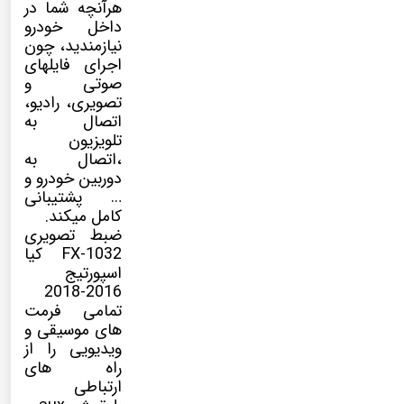
هرآنچه شما در
داخل خودرو
نیازمندید، چون
اجرای فایلهای
صوتی و
تصویری، رادیو،
اتصال به
تلویزیون
،اتصال به
دوربین خودرو و
… پشتیبانی
کامل میکند.
ضبط تصویری
FX-1032 کیا
اسپورتیج
2016-2018
تمامی فرمت
های موسیقی و
ویدیویی را از
راه های
ارتباطی