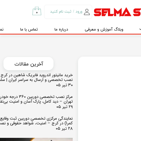
ورود
/
ثبت نام کنید
۰
حساب کاربری من
وبلاگ آموزش و معرفی
درباره ما
تماس با ما
نم
تغییر گذر واژه
سفارشات
خروج از حساب
کاربری
​​آخرین مقالات
خرید مانیتور اندروید فابریک شاهین در کرج و
نصب تخصصی و ارسال به سراسر ایران | سل
۳۰ تیر ۰۵
مرکز نصب تخصصی دوربین ۶۰
تهران – دید کامل، پارک آسان و امنیت بی‌ن
۲۹ تیر ۰۵
نمایندگی مرکزی تخصصی دوربین ثبت وقایع
کمرا) در کرج – امنیت، شواهد حقوقی و نص
۲۸ تیر ۰۵