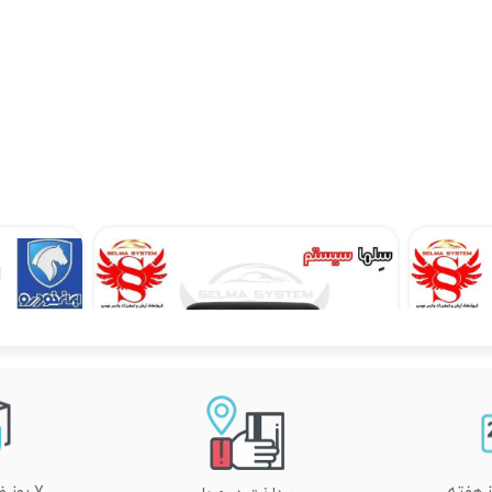
مانیتور فابریک اینفینیتی آریو Z300 اندروید فول تاچ مدل TP1
مانیتور فابریک شاهین سایپا اندروید فول تاچ مدل MTK
۱۷,۸۹۰,۰۰۰ تومان
۷ روز ضمانت تعویض