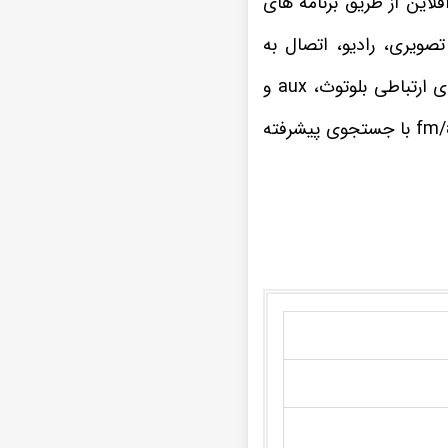
ا افلاین از طریق برنامه های
صویری، رادیو، اتصال به
ضبط تصویری FX-1032 مزدا2 MAZDA2 تمامی فرمت های موسیقی و ویدیویی را از راه های ارتباطی بلوتوث، aux و
چنانچه از علاقه مندان به برنامه های مفرح و سرگرم کننده رادیویی هستید، گیرنده رادیو fm/am با جستجوی پیشرفته