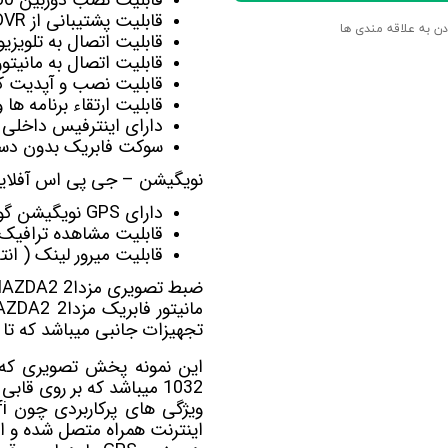
قابلیت پشتیبانی از DVR برای ضبط تصاویربصورت اتومات
دن به علاقه مندی ها
قابلیت اتصال به تلویزی
قابلیت اتصال به
مانیت
قابلیت نصب و آپدیت کل
قابلیت ارتقاء برنامه ها
دارای اینترفیس داخلی 
سوکت فابریک بدون دست
نویگیشن – جی پی اس آفلاین 
دارای GPS نویگیشن گویا آفلاین Navite-Sygic-Nid-Target
قابلیت مشاهده ترافیک آنلای
قابلیت میرور لینک ( ان
ضبط تصویری مزدا2 MAZDA2 ویستاFX-1032
مانیتور فابریک مزدا2 MAZDA2 ویستا FX-1032
تجهیزات جانبی میباشد که تا 
1032 میباشد که بر روی قابی کاملا فابریک ماشین خود قرار میگیرد.
ویژگی های پرکاربردی چون wifi در داخل این پخش اندروید
اینترنت همراه متصل شده و از 