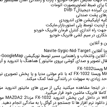
ون
گیرنده دیجیتال
DVB-T
ورهای پشت صندلی
یه اپلیکیشن های اندرویدی
 و آپدیت توسط پلی استور،بازار،مایکت
جهت راه اندازی کنترل فرمان فابریک خوردو
کاری در سیم کشی فابریک خودرو
و آنلاین
ن وانتخاب و راهنمایی مسیر توسط نویگیشن Waze-GoogleMap
تقال تصویر و صدای گوشی برروی مانیتور ) هماهنگ با اندروید و آی
که با نام
مولتی مدیا
و یا پخش تصویری نیز
حد زیادی به سهولت در رانندگی شما کمک میکند.
FX-1032
مزدا
دانلود نرم افزار ها تا جستجو در گوگل را به سادگی انجام دهید.