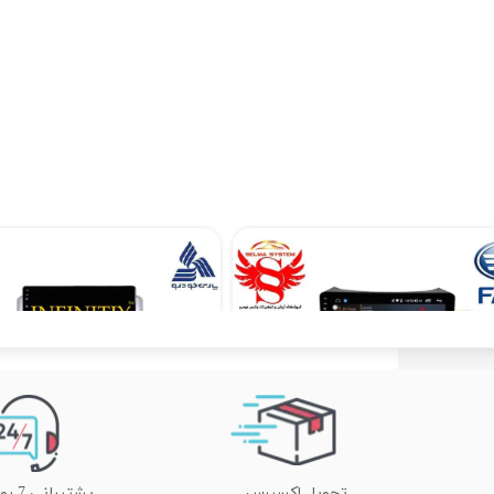
مانیتور فابریک بسترن B50 اندرویدی مدل AP
۱۲,۹۰۰,۰۰۰ تومان
۱۲,۹۰۰,۰۰۰ تومان
تحویل اکسپرس
پشتیبانی 7 روز هفته