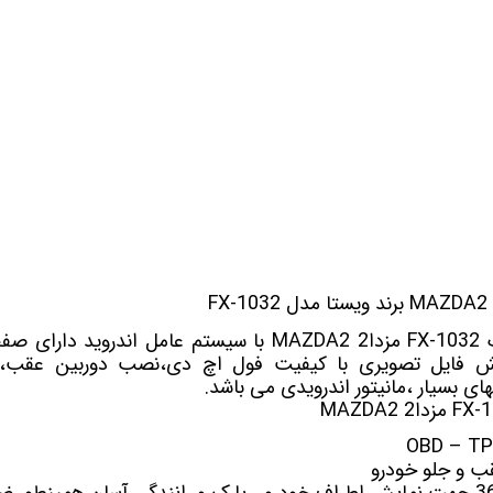
 خودرو
Car 
DASH )
 میدرنج
و
ک
FX-1032 مزدا2 MAZDA2
پخش فایل تصویری با کیفیت فول اچ دی،نصب دوربین عقب،گی
های بسیار ،مانیتور اندرویدی می باشد.
 و جلو خودرو
جهت نمایش اطراف خودرو ، پارک و رانندگی آسان همینطور ض