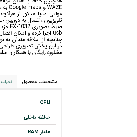
همچنین GPS یا هم
WAZE و Google maps به مسیریابی شما کمک خواهد کرد.
مولتی مدیا
مذکور از هرآنچه 
تلویزیون ،اتصال به دوربین خو
usb اجرا کرده و امکان اتصال گیرنده دیجیتال برای دریافت کانالهای تلویزیونی را نیز دارد.
در این پخش تصویری طراحی
مشاوره رایگان با همکاران 
مشخصات محصول
نظرات
CPU
حافظه داخلی
مقدار RAM