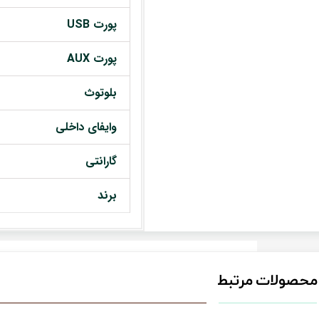
پورت USB
پورت AUX
بلوتوث
وایفای داخلی
گارانتی
برند
محصولات مرتبط