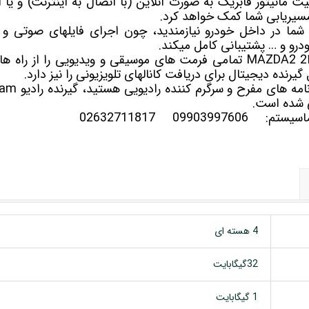
ان موقعیت مانیتور فابریک به صورت آنلاین (با اتصال به اینترنت) و ی
شما در داخل خودرو نیازمندید، چون اجرای فایلهای صوتی و ت
درو و … پشتیبانی کامل میکند.
 شده است.
سلماسیستم:
09903997606
02632711817
4 هسته ای
32گیگابایت
1 گیگابایت