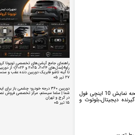
راهنمای جامع آپشن‌های تخصصی تویوتا کرو
تا آینه تاشو فابریک دوربین دنده عقب و سن
۲۷ تیر ۰۵
دوربین ۳۶۰ درجه خودرو؛ چشمی باز برای
با سیستم عامل اندروید دارای صفحه نمایش 10 اینچی فول
شما | سلما سیستم، مرکز تخصصی فروش نص
در کرج و تهران
رنده دیجیتال،بلوتوث و
۱۵ تیر ۰۵
بط تصویر