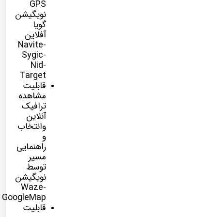
GPS
نویگیشن
گویا
آفلاین
Navite-
Sygic-
Nid-
Target
قابلیت
مشاهده
ترافیک
آنلاین
وانتخاب
و
راهنمایی
مسیر
توسط
نویگیشن
Waze-
GoogleMap
قابلیت