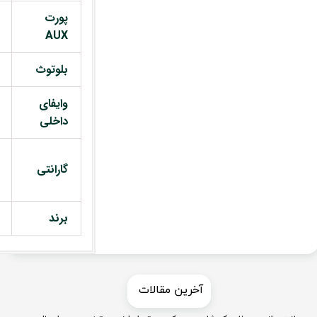
پورت
AUX
بلوتوث
وایفای
داخلی
گارانتی
برند
​​آخرین مقالات