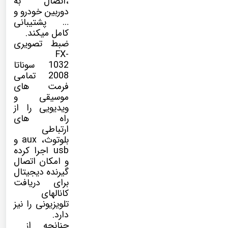
،اتصال به
دوربین خودرو و
… پشتیبانی
کامل میکند.
ضبط تصویری
FX-
1032 سوناتا
2008 تمامی
فرمت های
موسیقی و
ویدیویی را از
راه های
ارتباطی
بلوتوث، aux و
usb اجرا کرده
و امکان اتصال
گیرنده دیجیتال
برای دریافت
کانالهای
تلویزیونی را نیز
دارد.
چنانچه از