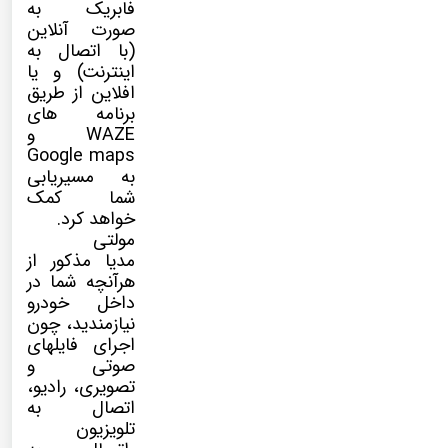
فابریک به
صورت آنلاین
(با اتصال به
اینترنت) و یا
افلاین از طریق
برنامه های
WAZE و
Google maps
به مسیریابی
شما کمک
خواهد کرد.
مولتی
مدیا
مذکور از
هرآنچه شما در
داخل خودرو
نیازمندید، چون
اجرای فایلهای
صوتی و
تصویری، رادیو،
اتصال به
تلویزیون