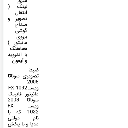
میرور
لینک (
انتقال
تصویر و
صدای
گوشی
برروی
مانیتور )
هماهنگ
با اندروید
و آیفون
ضبط
تصویری سوناتا
2008
ویستاFX-1032
مانیتور فابریک
سوناتا 2008
ویستا FX-
1032
که با
نام
مولتی
مدیا
و یا پخش