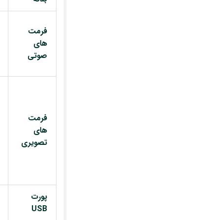
فرمت
های
صوتی
فرمت
های
تصویری
پورت
USB