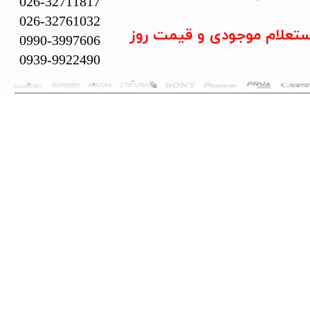
026-32711817
026-32761032
ستعلام موجودی و قیمت روز
0990-3997606
0939-9922490
تمام حقوق این سایت متعلق به فروشگاه سلما سیستم می‌باشد.