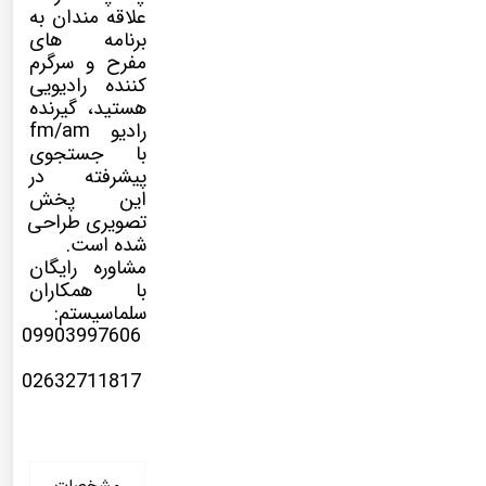
علاقه مندان به
برنامه های
مفرح و سرگرم
کننده رادیویی
هستید، گیرنده
رادیو fm/am
با جستجوی
پیشرفته در
این پخش
تصویری طراحی
شده است.
مشاوره رایگان
با همکاران
سلماسیستم:
09903997606
02632711817