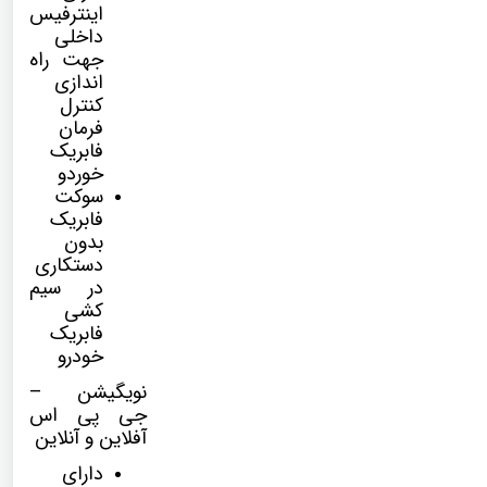
اینترفیس
داخلی
جهت راه
اندازی
کنترل
فرمان
فابریک
خوردو
سوکت
فابریک
بدون
دستکاری
در سیم
کشی
فابریک
خودرو
نویگیشن –
جی پی اس
آفلاین و آنلاین
دارای