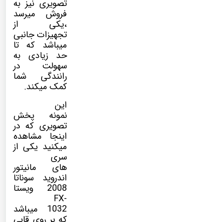
تصویری نیز به
فروش میرسد
،یکی از
تجهیزات جانبی
میباشد که تا
حد زیادی به
سهولت در
رانندگی شما
کمک میکند.
این
نمونه پخش
تصویری که در
اینجا مشاهده
میکنید یکی از
سری
های مانیتور
اندروید سوناتا
2008 ویستا
FX-
1032 میباشد
که بر روی قابی