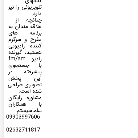
کانالهای
تلویزیونی را نیز
دارد.
چنانچه از
علاقه مندان به
برنامه های
مفرح و سرگرم
کننده رادیویی
هستید، گیرنده
رادیو fm/am
با جستجوی
پیشرفته در
این پخش
تصویری طراحی
شده است.
مشاوره رایگان
با همکاران
سلماسیستم:
09903997606
02632711817