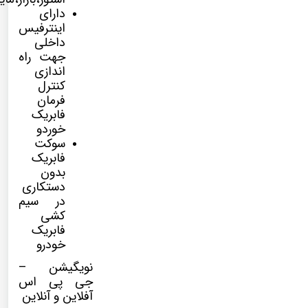
دارای
اینترفیس
داخلی
جهت راه
اندازی
کنترل
فرمان
فابریک
خوردو
سوکت
فابریک
بدون
دستکاری
در سیم
کشی
فابریک
خودرو
نویگیشن –
جی پی اس
آفلاین و آنلاین