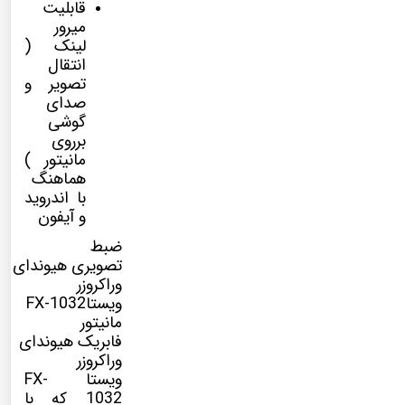
قابلیت
میرور
لینک (
انتقال
تصویر و
صدای
گوشی
برروی
مانیتور )
هماهنگ
با اندروید
و آیفون
ضبط
تصویری هیوندای
وراکروزر
ویستاFX-1032
مانیتور
فابریک هیوندای
وراکروزر
ویستا FX-
1032
که با