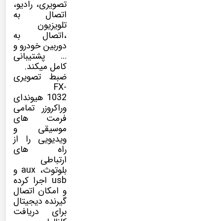
تصویری، رادیو،
اتصال به
تلویزیون
،اتصال به
دوربین خودرو و
… پشتیبانی
کامل میکند.
ضبط تصویری
FX-
1032 هیوندای
وراکروزر تمامی
فرمت های
موسیقی و
ویدیویی را از
راه های
ارتباطی
بلوتوث، aux و
usb اجرا کرده
و امکان اتصال
گیرنده دیجیتال
برای دریافت