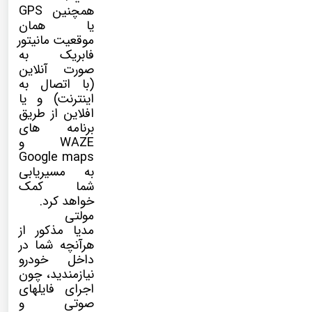
همچنین GPS
یا همان
موقعیت مانیتور
فابریک به
صورت آنلاین
(با اتصال به
اینترنت) و یا
افلاین از طریق
برنامه های
WAZE و
Google maps
به مسیریابی
شما کمک
خواهد کرد.
مولتی
مدیا
مذکور از
هرآنچه شما در
داخل خودرو
نیازمندید، چون
اجرای فایلهای
صوتی و