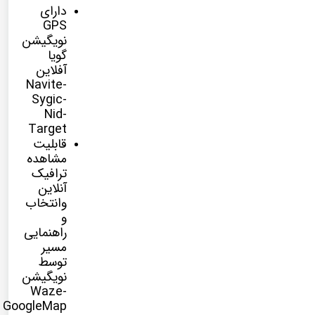
دارای
GPS
نویگیشن
گویا
آفلاین
Navite-
Sygic-
Nid-
Target
قابلیت
مشاهده
ترافیک
آنلاین
وانتخاب
و
راهنمایی
مسیر
توسط
نویگیشن
Waze-
GoogleMap