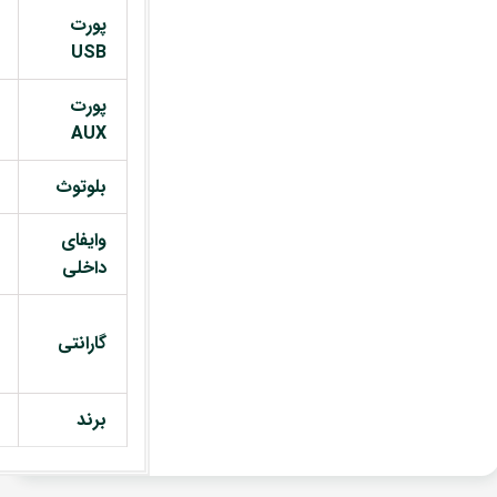
پورت
USB
پورت
AUX
بلوتوث
وایفای
داخلی
گارانتی
برند