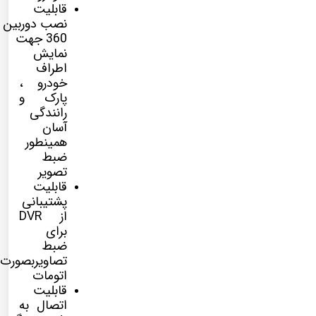
قابلیت
نصب
دوربین
360
جهت
نمایش
اطراف
خودرو ،
پارک و
رانندگی
آسان
همینطور
ضبط
تصویر
قابلیت
پشتیبانی
از DVR
برای
ضبط
تصاویربصورت
اتومات
قابلیت
اتصال به