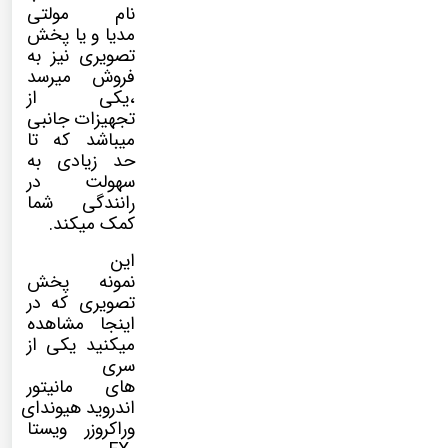
نام
مولتی
مدیا
و یا پخش
تصویری نیز به
فروش میرسد
،یکی از
تجهیزات جانبی
میباشد که تا
حد زیادی به
سهولت در
رانندگی شما
کمک میکند.
این
نمونه پخش
تصویری که در
اینجا مشاهده
میکنید یکی از
سری
های مانیتور
اندروید هیوندای
وراکروزر ویستا