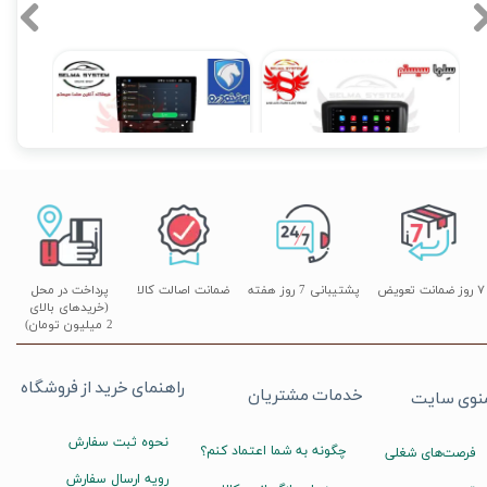
مانیتور فابریک شاهین سایپا اندروید فول تاچ مدل MTK
مانیتور فابریک سمند سورن اندروید فولتاچ مدل T3L
۱۷,۸۹۰,۰۰۰ تومان
۱۲,۹۰۰,۰۰۰ تومان
۰
۷ روز ضمانت تعویض
پشتیبانی 7 روز هفته
ضمانت اصالت کالا
پرداخت در محل
(خریدهای بالای
2 میلیون تومان)
راهنمای خرید از فروشگاه
خدمات مشتریان
نوی سایت
نحوه ثبت سفارش
چگونه به شما اعتماد کنم؟
فرصت‌های شغلی
رویه ارسال سفارش