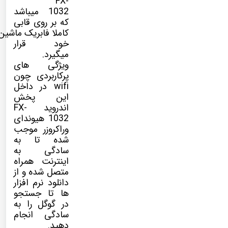
FX-
1032 میباشد
که بر روی قابی
کاملا فابریک ماشین
خود قرار
میگیرد.
ویژگی های
پرکاربردی چون
wifi در داخل
این پخش
اندروید
FX-
1032
هیوندای
وراکروزر موجب
شده تا به
سادگی به
اینترنت همراه
متصل شده و از
دانلود نرم افزار
ها تا جستجو
در گوگل را به
سادگی انجام
دهید.