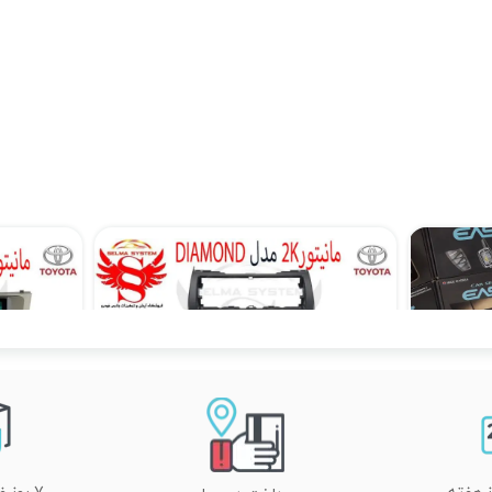
مانیتور فابریک اندروید JAC j4 جک جی 4 مدل MTK
مانیتور اندروید تویوتا کمری 2013 - 2016 TOYOTA CAMRY برند دیاموند 4 به 64 مدل سیمکارتخور سایز 10.36 اینچ
۴۵,۹۰۰,۰۰۰ تومان