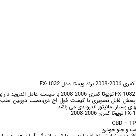
 خودرو
Car 
DASH )
 میدرنج
 مدل FX-1032
و
FX-1032 تویوتا کمری 2006-2008
ان،پخش فایل تصویری با کیفیت فول اچ دی،نصب دوربین عقب،گ
های بسیار ،مانیتور اندرویدی می باشد.
 و جلو خودرو
جهت نمایش اطراف خودرو ، پارک و رانندگی آسان همینطور ض