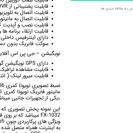
قابلیت پشتیبانی از DVR برای ضبط تصاویربصورت اتومات
دن به علاقه مندی ها
قابلیت اتصال به تلویزی
قابلیت اتصال به
مانیت
قابلیت نصب و آپدیت کل
قابلیت ارتقاء برنامه ها
دارای اینترفیس داخلی 
سوکت فابریک بدون دست
نویگیشن – جی پی اس آفلاین 
دارای GPS نویگیشن گویا آفلاین Navite-Sygic-Nid-Target
قابلیت مشاهده ترافیک آنلای
قابلیت میرور لینک ( ان
ضبط تصویری تویوتا کمری 2006-2008 ویستاFX-1032
مانیتور فابریک تویوتا کمری 2006-2008 ویستا FX-1032
،یکی از تجهیزات جانبی میباش
FX-1032 میباشد که بر روی قابی کاملا فابریک ماشین خود قرار میگیرد.
ویژگی های پرکاربردی چون wifi در داخل این پخش اندروید
به اینترنت همراه متصل شده و 