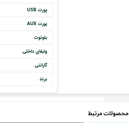
پورت USB
پورت AUX
بلوتوث
وایفای داخلی
گارانتی
برند
محصولات مرتبط