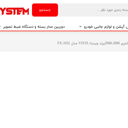
جستجو
آپشن و لوازم جانبی خودرو
دوربین مدار بسته و دستگاه ضبط تصویر
درو
دوربین مدار بسته
دل FX-1032
درو
دوربین مدار بسته بر اساس تکنولوژی
درو
ایربگ و رابط چرخشی
El
تی مدیا