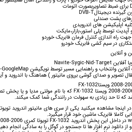
ون
گیرنده دیجیتال
DVB-T
ورهای پشت صندلی
یه اپلیکیشن های اندرویدی
 و آپدیت توسط پلی استور،بازار،مایکت
جهت راه اندازی کنترل فرمان فابریک خوردو
کاری در سیم کشی فابریک خودرو
و آنلاین
ن وانتخاب و راهنمایی مسیر توسط نویگیشن Waze-GoogleMap
تقال تصویر و صدای گوشی برروی مانیتور ) هماهنگ با اندروید و آی
که با نام
مولتی مدیا
و یا پخش تصو
د که تا حد زیادی به سهولت در رانندگی شما کمک میکند.
FX-1032 تویوتا کمری 2006-2008
از دانلود نرم افزار ها تا جستجو در گوگل را به سادگی انجام دهید