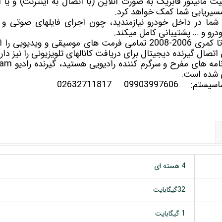
ان موقعیت مانیتور فابریک به صورت آنلاین (با اتصال به اینترنت) و ی
شما در داخل خودرو نیازمندید، چون اجرای فایلهای صوتی و ت
درو و … پشتیبانی کامل میکند.
ضبط تصویری FX-1032 تویوتا کمری 2006-2008 تمامی فرمت های موسیقی و
 شده است.
سلماسیستم:
09903997606
02632711817
4 هسته ای
32گیگابایت
1 گیگابایت