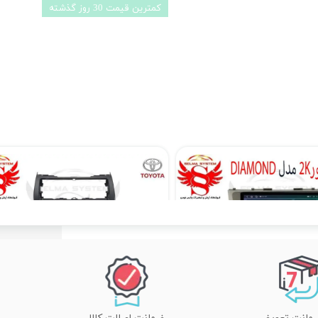
کمترین قیمت 30 روز گذشته
مانیتور اندروید تویوتا کمری 2006_2008 Camry برند دیاموند 4 به 64 مدل سیمکارتخور سایز 10.36 اینچ
۴۵,۹۰۰,۰۰۰ تومان
۱۱,۹۰۰,۰۰۰ تومان