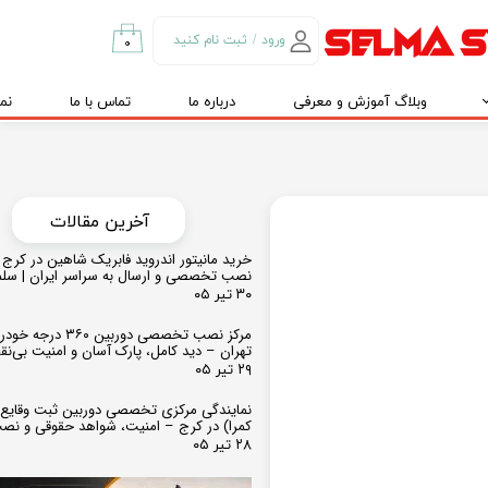
ورود
/
ثبت نام کنید
۰
حساب کاربری من
وبلاگ آموزش و معرفی
درباره ما
تماس با ما
نم
تغییر گذر واژه
سفارشات
خروج از حساب
کاربری
​​آخرین مقالات
خرید مانیتور اندروید فابریک شاهین در کرج و
نصب تخصصی و ارسال به سراسر ایران | سل
۳۰ تیر ۰۵
مرکز نصب تخصصی دوربین ۶۰
تهران – دید کامل، پارک آسان و امنیت بی‌ن
۲۹ تیر ۰۵
نمایندگی مرکزی تخصصی دوربین ثبت وقایع
کمرا) در کرج – امنیت، شواهد حقوقی و نص
۲۸ تیر ۰۵