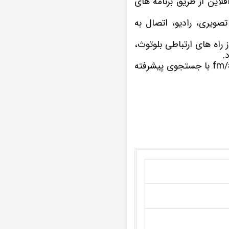
ا افلاین از طریق برنامه های
صویری، رادیو، اتصال به
 ویدیویی را از راه های ارتباطی بلوتوث،
چنانچه از علاقه مندان به برنامه های مفرح و سرگرم کننده رادیویی هستید، گیرنده رادیو fm/am با جستجوی پیشرفته