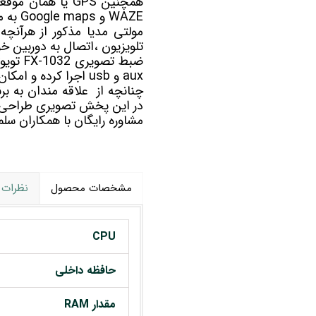
همچنین GPS یا هم
WAZE و Google maps به مسیریابی شما کمک خواهد کرد.
مولتی مدیا
مذکور از هرآنچه 
تلویزیون ،اتصال به دوربین خو
aux و usb اجرا کرده و امکان اتصال گیرنده دیجیتال برای دریافت کانالهای تلویزیونی را نیز دارد.
در این پخش تصویری طراحی
مشاوره رایگان با همکاران 
مشخصات محصول
نظرات
CPU
حافظه داخلی
مقدار RAM