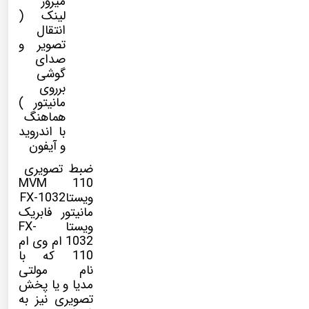
میرور
لینک (
انتقال
تصویر و
صدای
گوشی
برروی
مانیتور )
هماهنگ
با اندروید
و آیفون
ضبط تصویری
MVM 110
ویستاFX-1032
مانیتور فابریک
ویستا FX-
1032 ام وی ام
110
که با
نام
مولتی
مدیا
و یا پخش
تصویری نیز به