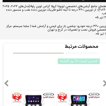
راهنمای جامع آپشن‌های تخصصی تویوتا کرولا کراس لوین راو4(مدل‌های ۲۰۲۴، ۲۰۲۵
و ۲۰۲۶)؛ از دوربین ۳۶۰ درجه تا آینه تاشو فابریک دوربین دنده عقب و سنسور دنده
قب
ر ۰۵
دوربین ۳۶۰ درجه خودرو؛ چشمی باز برای ایمنی و آرامش شما | سلما سیستم، مرکز
صصی فروش نصب و تعمیرات در کرج و تهران
 ۰۵
محصولات مرتبط
شگفت انگیز(محدود)
کمترین قیمت 30 رو
مانیتور فابریک اندروید JAC j4 جک جی 4 مدل MTK
مانیتور اندروید ام وی ام 110 Mvm برند دیاموند 4 به 64 مدل سیمکارتخور سایز 10.36 اینچ
۱۲,۹۰۰,۰۰۰ تومان
۴۵,۹۰۰,۰۰۰ تومان
,۹۰۰,۰۰۰