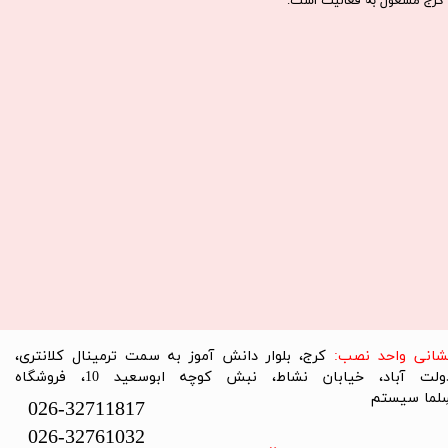
كرج مشغول به فعاليت است.​​​​​​​
نشانی واحد نصب:
کرج، بلوار دانش آموز به سمت ترمینال کلانتری،
دولت آباد، خیابان نشاط، نبش کوچه ابوسعید 10، فروشگاه
لما سیستم​​​​​​​
026-32711817
026-32761032