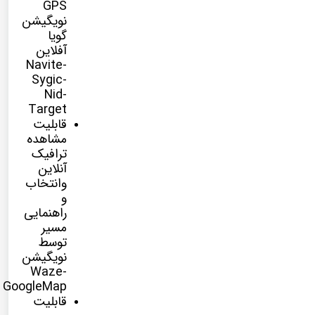
GPS
نویگیشن
گویا
آفلاین
Navite-
Sygic-
Nid-
Target
قابلیت
مشاهده
ترافیک
آنلاین
وانتخاب
و
راهنمایی
مسیر
توسط
نویگیشن
Waze-
GoogleMap
قابلیت