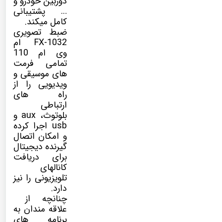
دوربین خودرو و
… پشتیبانی
کامل میکند.
ضبط تصویری
FX-1032 ام
وی ام 110
تمامی فرمت
های موسیقی و
ویدیویی را از
راه های
ارتباطی
بلوتوث، aux و
usb اجرا کرده
و امکان اتصال
گیرنده دیجیتال
برای دریافت
کانالهای
تلویزیونی را نیز
دارد.
چنانچه از
علاقه مندان به
برنامه های