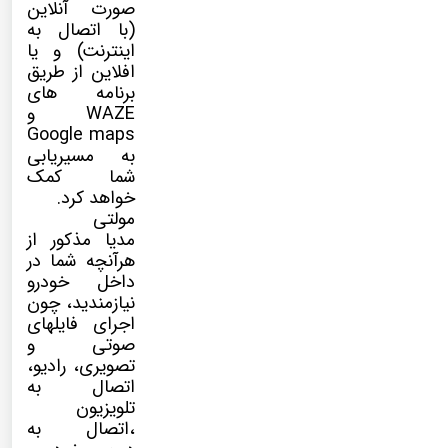
صورت آنلاین
(با اتصال به
اینترنت) و یا
افلاین از طریق
برنامه های
WAZE و
Google maps
به مسیریابی
شما کمک
خواهد کرد.
مولتی
مدیا
مذکور از
هرآنچه شما در
داخل خودرو
نیازمندید، چون
اجرای فایلهای
صوتی و
تصویری، رادیو،
اتصال به
تلویزیون
،اتصال به