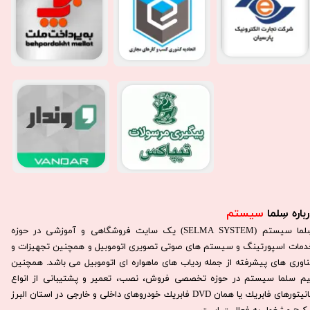
باره سِلما
سیستم​​​​​​​
سِلما سيستم (SELMA SYSTEM) یک سایت فروشگاهی و آموزشی در حوزه
دمات اسپورتینگ و سیستم های صوتی تصویری اتوموبیل و همچنین تجهیزات و
ناوری های پیشرفته از جمله ردیاب های ماهواره ای اتوموبیل می باشد. همچنين
يم سلما سيستم در حوزه تخصصی فروش، نصب، تعمير و پشتيبانی از انواع
مانيتورهای فابريك يا همان DVD فابريك خودروهای داخلی و خارجی در استان البرز