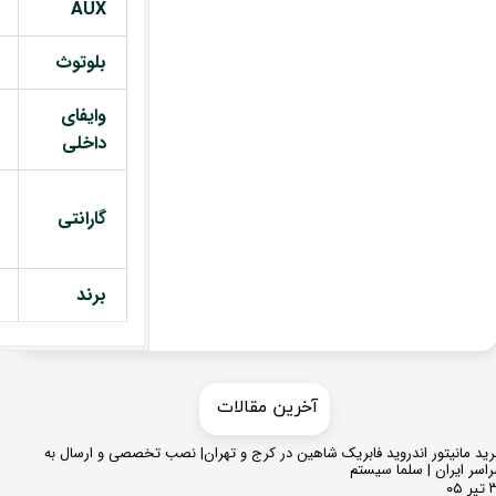
AUX
بلوتوث
وایفای
داخلی
گارانتی
برند
​​آخرین مقالات
ید مانیتور اندروید فابریک شاهین در کرج و تهران| نصب تخصصی و ارسال به
اسر ایران | سلما سیستم
 ۰۵