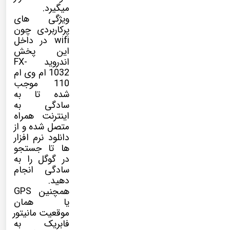
میگیرد.
ویژگی های
پرکاربردی چون
wifi در داخل
این پخش
اندروید
FX-
1032
ام وی ام
110 موجب
شده تا به
سادگی به
اینترنت همراه
متصل شده و از
دانلود نرم افزار
ها تا جستجو
در گوگل را به
سادگی انجام
دهید.
همچنین GPS
یا همان
موقعیت مانیتور
فابریک به