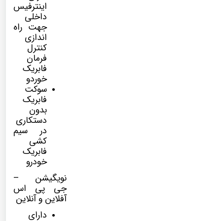
اینترفیس
داخلی
جهت راه
اندازی
کنترل
فرمان
فابریک
خوردو
سوکت
فابریک
بدون
دستکاری
در سیم
کشی
فابریک
خودرو
نویگیشن –
جی پی اس
آفلاین و آنلاین
دارای