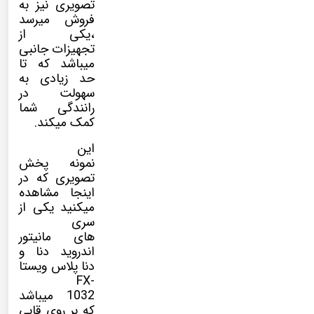
تصویری نیز به
فروش میرسد
،یکی از
تجهیزات جانبی
میباشد که تا
حد زیادی به
سهولت در
رانندگی شما
کمک میکند.
این
نمونه پخش
تصویری که در
اینجا مشاهده
میکنید یکی از
سری
های مانیتور
اندروید دنا و
دنا پلاس ویستا
FX-
1032 میباشد
که بر روی قابی