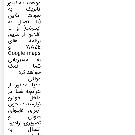
موقعیت مانیتور
فابریک به
صورت آنلاین
(با اتصال به
اینترنت) و یا
افلاین از طریق
برنامه های
WAZE و
Google maps
به مسیریابی
شما کمک
خواهد کرد.
مولتی
مدیا
مذکور از
هرآنچه شما در
داخل خودرو
نیازمندید، چون
اجرای فایلهای
صوتی و
تصویری، رادیو،
اتصال به