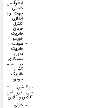
اینترفیس
داخلی
جهت راه
اندازی
کنترل
فرمان
فابریک
خوردو
سوکت
فابریک
بدون
دستکاری
در سیم
کشی
فابریک
خودرو
نویگیشن –
جی پی اس
آفلاین و آنلاین
دارای