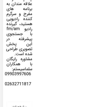
علاقه مندان به
برنامه های
مفرح و سرگرم
کننده رادیویی
هستید، گیرنده
رادیو fm/am
با جستجوی
پیشرفته در
این پخش
تصویری طراحی
شده است.
مشاوره رایگان
با همکاران
سلماسیستم:
09903997606
02632711817