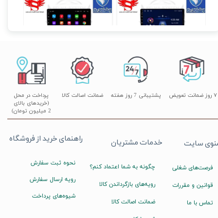
مانیتور فابریک اندروید خودروی دنا و دنا پلاس برند ویستا VISTA مدل TSX-2032
مانیتور اندروید دنا و دنا پلاس فابریک سری 116
۱۹,۹۰۰,۰۰۰ تومان
۱۱,۹۰۰,۰۰۰ تومان
۰
۷ روز ضمانت تعویض
پشتیبانی 7 روز هفته
ضمانت اصالت کالا
پرداخت در محل
(خریدهای بالای
2 میلیون تومان)
راهنمای خرید از فروشگاه
خدمات مشتریان
نوی سایت
نحوه ثبت سفارش
چگونه به شما اعتماد کنم؟
فرصت‌های شغلی
رویه ارسال سفارش
رویه‌های بازگرداندن کالا
قوانین و مقررات
شیوه‌های پرداخت
ضمانت اصالت کالا
تماس با ما