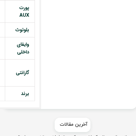
پورت
AUX
بلوتوث
وایفای
داخلی
گارانتی
برند
​​آخرین مقالات