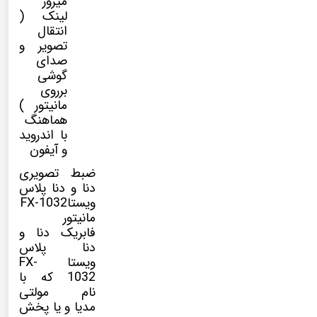
میرور
لینک (
انتقال
تصویر و
صدای
گوشی
برروی
مانیتور )
هماهنگ
با اندروید
و آیفون
ضبط تصویری
دنا و دنا پلاس
ویستاFX-1032
مانیتور
فابریک دنا و
دنا پلاس
ویستا FX-
1032
که با
نام
مولتی
مدیا
و یا پخش