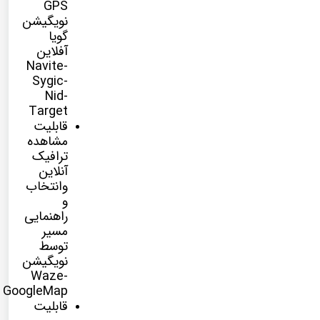
GPS
نویگیشن
گویا
آفلاین
Navite-
Sygic-
Nid-
Target
قابلیت
مشاهده
ترافیک
آنلاین
وانتخاب
و
راهنمایی
مسیر
توسط
نویگیشن
Waze-
GoogleMap
قابلیت