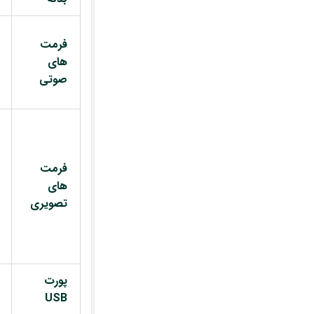
فرمت
های
صوتی
فرمت
های
تصویری
پورت
USB