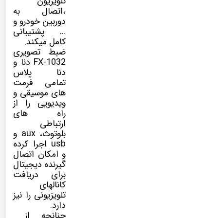
تلویزیون
،اتصال به
دوربین خودرو و
… پشتیبانی
کامل میکند.
ضبط تصویری
FX-1032 دنا و
دنا پلاس
تمامی فرمت
های موسیقی و
ویدیویی را از
راه های
ارتباطی
بلوتوث، aux و
usb اجرا کرده
و امکان اتصال
گیرنده دیجیتال
برای دریافت
کانالهای
تلویزیونی را نیز
دارد.
چنانچه از