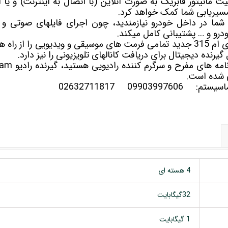
ان موقعیت مانیتور فابریک به صورت آنلاین (با اتصال به اینترنت) و ی
شما در داخل خودرو نیازمندید، چون اجرای فایلهای صوتی و ت
درو و … پشتیبانی کامل میکند.
 شده است.
سلماسیستم:
09903997606
02632711817
4 هسته ای
32گیگابایت
1 گیگابایت