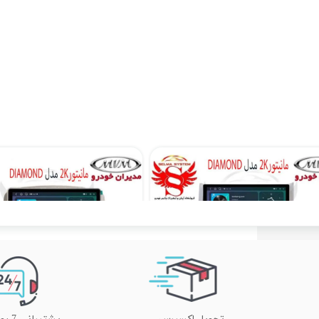
مانیتور اندروید ام وی ام 315 جدید MVM برند دیاموند 4 به 64 مدل سیمکارتخور سایز 10.36 اینچ
۴۵,۹۰۰,۰۰۰ تومان
۴۵,۹۰۰,۰۰۰ تومان