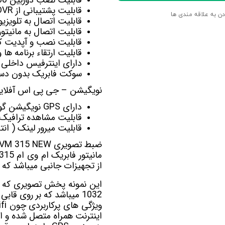
قابلیت پشتیبانی از DVR برای ضبط تصاویربصورت اتومات
دن به علاقه مندی ها
قابلیت اتصال به تلویزی
قابلیت اتصال به
مانیت
قابلیت نصب و آپدیت کل
قابلیت ارتقاء برنامه ها
دارای اینترفیس داخلی 
سوکت فابریک بدون دست
نویگیشن – جی پی اس آفلاین 
دارای GPS نویگیشن گویا آفلاین Navite-Sygic-Nid-Target
قابلیت مشاهده ترافیک آنلای
قابلیت میرور لینک ( ان
ضبط تصویری MVM 315 NEW جدید ویستاFX-1032
مانیتور فابریک ام وی ام 315 جدید ویستا FX-1032
از تجهیزات جانبی میباشد که 
1032 میباشد که بر روی قابی کاملا فابریک ماشین خود قرار میگیرد.
ویژگی های پرکاربردی چون wifi در داخل این پخش اندروید
اینترنت همراه متصل شده و از 