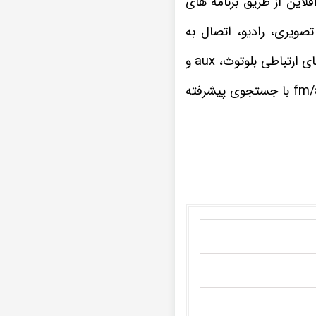
ا افلاین از طریق برنامه های
صویری، رادیو، اتصال به
ضبط تصویری FX-1032 ام وی ام 315 جدید تمامی فرمت های موسیقی و ویدیویی را از راه های ارتباطی بلوتوث، aux و
چنانچه از علاقه مندان به برنامه های مفرح و سرگرم کننده رادیویی هستید، گیرنده رادیو fm/am با جستجوی پیشرفته