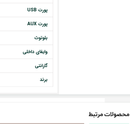
پورت USB
پورت AUX
بلوتوث
وایفای داخلی
گارانتی
برند
محصولات مرتبط