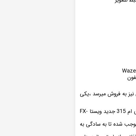
فون
یز به فروش میرسد ،یکی
این نمونه پخش تصویری که در اینجا مشاهده میکنید یکی از سری های مانیتور اندروید ام وی ام 315 جدید ویستا FX-
31 جدید موجب شده تا به سادگی به