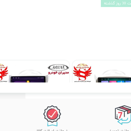
ذشته
مانیتور فابریک خودروی ام وی ام 315 قدیم مدل اندروید سری 116 رام 1 حافظه 16
۱۱,۹۰۰,۰۰۰ تومان
۱۴,۸۹۰,۰۰۰ تومان