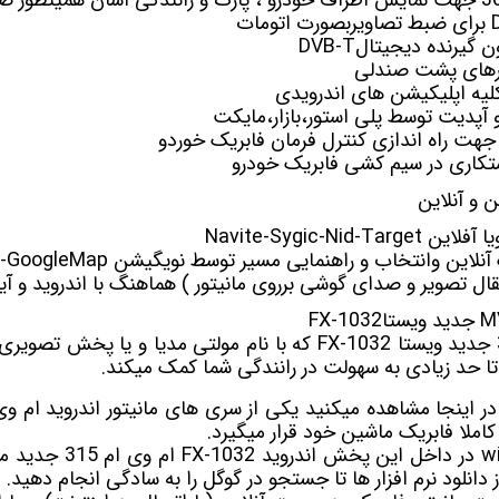
ون
گیرنده دیجیتال
DVB-T
ورهای پشت صندلی
یه اپلیکیشن های اندرویدی
 و آپدیت توسط پلی استور،بازار،مایکت
جهت راه اندازی کنترل فرمان فابریک خوردو
کاری در سیم کشی فابریک خودرو
و آنلاین
ن وانتخاب و راهنمایی مسیر توسط نویگیشن Waze-GoogleMap
تقال تصویر و صدای گوشی برروی مانیتور ) هماهنگ با اندروید و آی
که با نام
مولتی مدیا
و یا پخش تصویری ن
تا حد زیادی به سهولت در رانندگی شما کمک میکند.
FX-1032
ام وی ام 5
دانلود نرم افزار ها تا جستجو در گوگل را به سادگی انجام دهید.