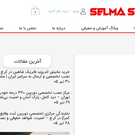
ورود
/
ثبت نام کنید
۰
حساب کاربری من
وبلاگ آموزش و معرفی
درباره ما
تماس با ما
نم
تغییر گذر واژه
سفارشات
خروج از حساب
کاربری
​​آخرین مقالات
خرید مانیتور اندروید فابریک شاهین در کرج و
نصب تخصصی و ارسال به سراسر ایران | سل
۳۰ تیر ۰۵
مرکز نصب تخصصی دوربین ۶۰
تهران – دید کامل، پارک آسان و امنیت بی‌ن
۲۹ تیر ۰۵
نمایندگی مرکزی تخصصی دوربین ثبت وقایع
کمرا) در کرج – امنیت، شواهد حقوقی و نص
۲۸ تیر ۰۵