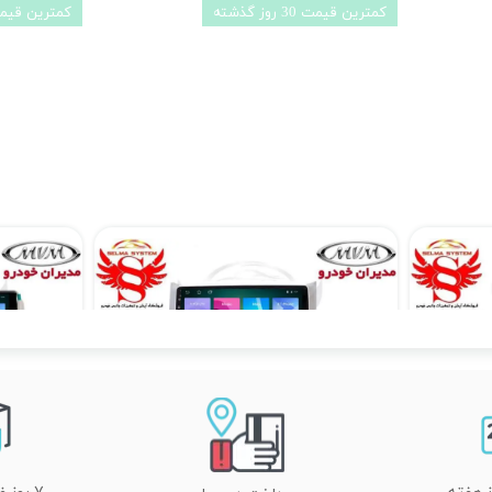
کمترین قیمت 30 روز گذشته
کمترین قیمت 30 روز گ
مانیتور اندروید ام وی ام 315 قدیم MVM OLD برند دیاموند 4 به 64 مدل سیمکارتخور سایز 10.36 اینچ
مانیتور اندروید ام وی ام 315 جدید
۱۱,۹۰۰,۰۰۰ تومان