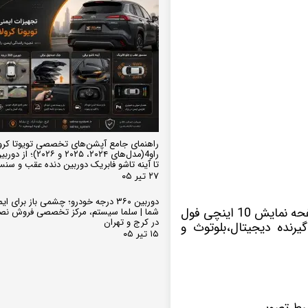
راهنمای جامع آپشن‌های تخصصی تویوتا کرو
تا آینه تاشو فابریک دوربین دنده عقب و سن
۲۷ تیر ۰۵
دوربین ۳۶۰ درجه خودرو؛ چشمی باز برای
با سیستم عامل اندروید دارای صفحه نمایش 10 اینچی فول
شما | سلما سیستم، مرکز تخصصی فروش نص
در کرج و تهران
رنده دیجیتال،بلوتوث و
۱۵ تیر ۰۵
بط تصویر