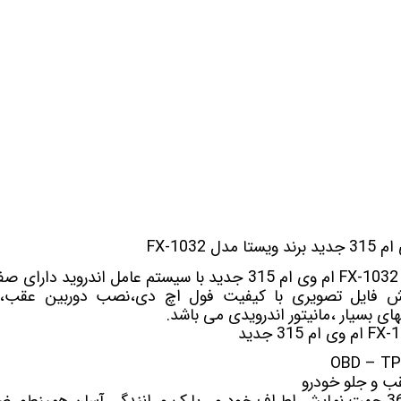
 خودرو
Car 
DASH )
 میدرنج
FX-1032
و
FX-1032 ام وی ام 315 جدید
پخش فایل تصویری با کیفیت فول اچ دی،نصب دوربین عقب،گی
های بسیار ،مانیتور اندرویدی می باشد.
 و جلو خودرو
جهت نمایش اطراف خودرو ، پارک و رانندگی آسان همینطور ض