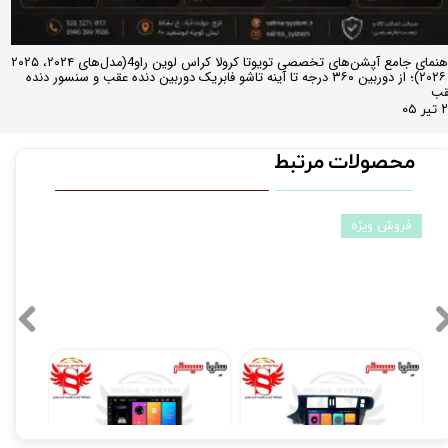
راهنمای جامع آپشن‌های تخصصی تویوتا کرولا کراس لوین راو4(مدل‌های ۲۰۲۴، ۲۰۲۵
و ۲۰۲۶)؛ از دوربین ۳۶۰ درجه تا آینه تاشو فابریک دوربین دنده عقب و سنسور دنده
قب
ر ۰۵
محصولات مرتبط
فروش ویژه
مانیتور فابریک اندروید تارا Taraبرند ویستا مدل MTX 1032
مانیتور اندروید 7 اینچ یونیورسال برند ویستا مدل TSX 2032
۱۴,۸۹۰,۰۰۰ تومان
۱۷,۸۹۰,۰۰۰ تومان
۰