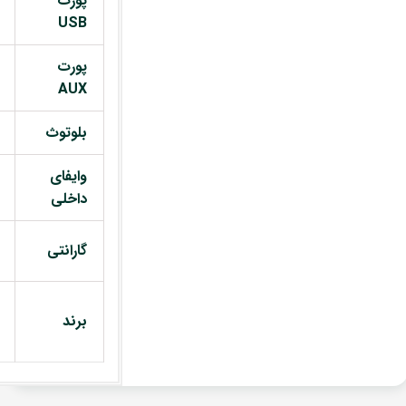
پورت
USB
پورت
AUX
بلوتوث
وایفای
داخلی
گارانتی
برند