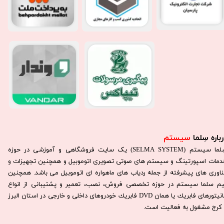
باره سِلما
سیستم​​​​​​​
سِلما سيستم (SELMA SYSTEM) یک سایت فروشگاهی و آموزشی در حوزه
دمات اسپورتینگ و سیستم های صوتی تصویری اتوموبیل و همچنین تجهیزات و
ناوری های پیشرفته از جمله ردیاب های ماهواره ای اتوموبیل می باشد. همچنين
يم سلما سيستم در حوزه تخصصی فروش، نصب، تعمير و پشتيبانی از انواع
مانيتورهای فابريك يا همان DVD فابريك خودروهای داخلی و خارجی در استان البرز
كرج مشغول به فعاليت است.​​​​​​​