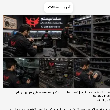
​​آخرین مقالات
میر باند خودرو در کرج | تعمیر ساب، بلندگو و سیستم صوتی خودرو در البرز
026327118
 ۰۵
ید مانیتور اندروید فابریک شاهین در کرج و تهران| نصب تخصصی و ارسال به