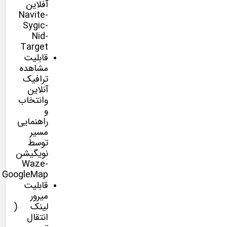
آفلاین
Navite-
Sygic-
Nid-
Target
قابلیت
مشاهده
ترافیک
آنلاین
وانتخاب
و
راهنمایی
مسیر
توسط
نویگیشن
Waze-
GoogleMap
قابلیت
میرور
لینک (
انتقال