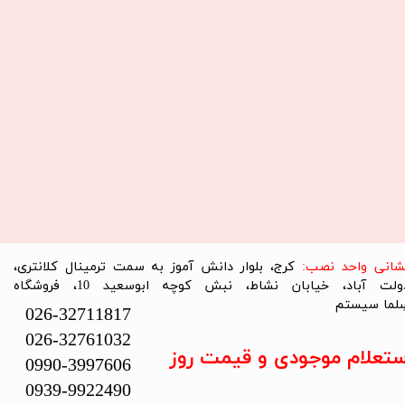
نشانی واحد نصب:
کرج، بلوار دانش آموز به سمت ترمینال کلانتری،
دولت آباد، خیابان نشاط، نبش کوچه ابوسعید 10، فروشگاه
لما سیستم​​​​​​​
026-32711817
026-32761032
ستعلام موجودی و قیمت روز
0990-3997606
0939-9922490