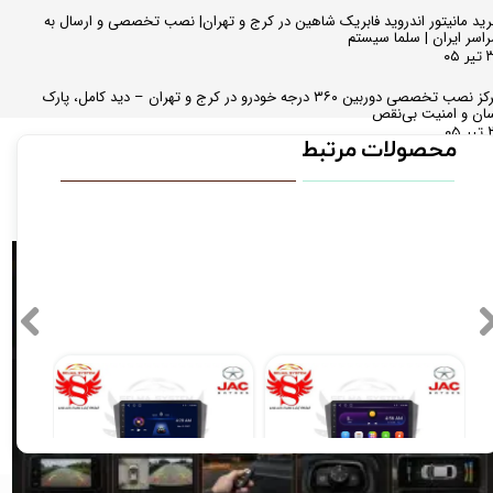
ید مانیتور اندروید فابریک شاهین در کرج و تهران| نصب تخصصی و ارسال به
اسر ایران | سلما سیستم
 ۰۵
مرکز نصب تخصصی دوربین ۳۶۰ درجه خودرو در کرج و تهران – دید کامل، پارک
ان و امنیت بی‌نقص
 ۰۵
محصولات مرتبط
ایندگی مرکزی تخصصی دوربین ثبت وقایع خودرو (دش کمرا) در کرج – امنیت،
اهد حقوقی و نصب مخفیانه
ر ۰۵
کمترین قیمت 30 روز گذشته
مانیتور فابریک اندروید خودروی جک j5 برند ویستا VISTA مدل TCX-2032
مانیتور فابریک خودروی جک j5 مدل اندروید سری 116 رام 1 حافظه 16
مانیتور فابریک اندروید خودروی جک j5 برند ویستا VISTA مدل FX-1032
۱۱,۹۰۰,۰۰۰ تومان
۱۴,۸۹۰,۰۰۰ تومان