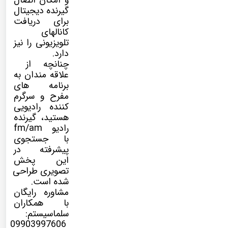
و امکان اتصال
گیرنده دیجیتال
برای دریافت
کانالهای
تلویزیونی را نیز
دارد.
چنانچه از
علاقه مندان به
برنامه های
مفرح و سرگرم
کننده رادیویی
هستید، گیرنده
رادیو fm/am
با جستجوی
پیشرفته در
این پخش
تصویری طراحی
شده است.
مشاوره رایگان
با همکاران
سلماسیستم:
09903997606