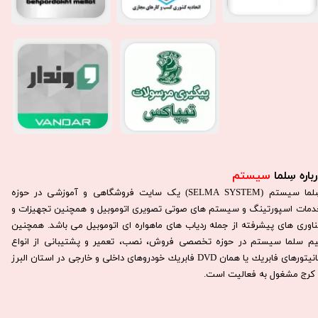
باره سِلما
سیستم​​​​​​​
سِلما سيستم (SELMA SYSTEM) یک سایت فروشگاهی و آموزشی در حوزه
دمات اسپورتینگ و سیستم های صوتی تصویری اتوموبیل و همچنین تجهیزات و
ناوری های پیشرفته از جمله ردیاب های ماهواره ای اتوموبیل می باشد. همچنين
يم سلما سيستم در حوزه تخصصی فروش، نصب، تعمير و پشتيبانی از انواع
مانيتورهای فابريك يا همان DVD فابريك خودروهای داخلی و خارجی در استان البرز
كرج مشغول به فعاليت است.​​​​​​​