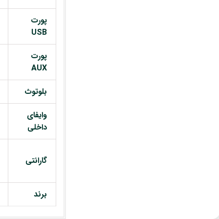
پورت
USB
پورت
AUX
بلوتوث
وایفای
داخلی
گارانتی
برند