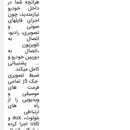
هرآنچه شما در
داخل خودرو
نیازمندید، چون
اجرای فایلهای
صوتی و
تصویری، رادیو،
اتصال به
تلویزیون
،اتصال به
دوربین خودرو و
… پشتیبانی
کامل میکند.
ضبط تصویری
جک j5 تمامی
فرمت های
موسیقی و
ویدیویی را از
راه های
ارتباطی
بلوتوث، aux و
usb اجرا کرده