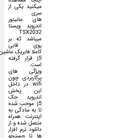
اینجا مشاهده
میکنید یکی از
سری
های مانیتور
اندروید ویستا
TSX2032
میباشد که بر
روی قابی
کاملا فابریک ماشی
j5 قرار گرفته
است.
ویژگی های
پرکاربردی چون
wifi در داخل
این پخش
اندروید جک
j5 موجب شده
تا به سادگی به
اینترنت همراه
متصل شده و از
دانلود نرم افزار
ها تا جستجو