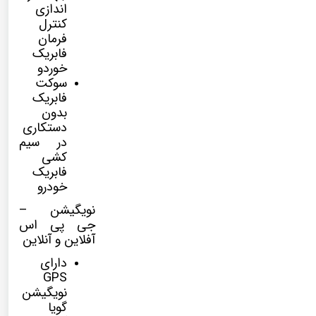
اندازی
کنترل
فرمان
فابریک
خوردو
سوکت
فابریک
بدون
دستکاری
در سیم
کشی
فابریک
خودرو
نویگیشن –
جی پی اس
آفلاین و آنلاین
دارای
GPS
نویگیشن
گویا