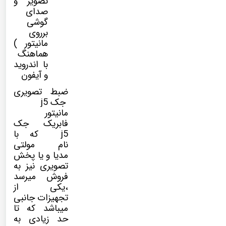
تصویر و
صدای
گوشی
برروی
مانیتور )
هماهنگ
با اندروید
و آیفون
ضبط تصویری
جک j5
مانیتور
فابریک جک
j5 که با
نام
مولتی
مدیا
و یا پخش
تصویری نیز به
فروش میرسد
،یکی از
تجهیزات جانبی
میباشد که تا
حد زیادی به