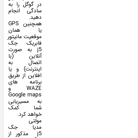
در گوگل را به
سادگی انجام
دهید.
همچنین GPS
یا همان
موقعیت مانیتور
فابریک جک
j5 به صورت
آنلاین (با
اتصال به
اینترنت) و یا
افلاین از طریق
برنامه های
WAZE و
Google maps
به مسیریابی
شما کمک
خواهد کرد.
مولتی
مدیا
جک
j5 مذکور از