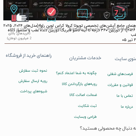
راهنمای جامع آپشن‌های تخصصی تویوتا کرولا کراس لوین راو4(مدل‌های ۲۰۲۴، ۲۰۲۵
۷ روز ضمانت تعویض
پشتیبانی 7 روز هفته
ضمانت اصالت کالا
پرداخت در محل
و ۲۰۲۶)؛ از دوربین ۳۶۰ درجه تا آینه تاشو فابریک دوربین دنده عقب و سنسور دنده
(خریدهای بالای
قب
2 میلیون تومان)
ر ۰۵
راهنمای خرید از فروشگاه
خدمات مشتریان
نوی سایت
نحوه ثبت سفارش
چگونه به شما اعتماد کنم؟
فرصت‌های شغلی
رویه ارسال سفارش
رویه‌های بازگرداندن کالا
قوانین و مقررات
شیوه‌های پرداخت
ضمانت اصالت کالا
تماس با ما
ثبت شکایت
درباره ما
طراحی وبسایت
ه دنبال چه محصولی هستید؟