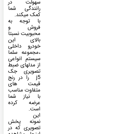
سهولت در
رانندگی شما
کمک میکند.
با توجه به
فروش و
محبوبیت نسبتا
بالای این
خودرو داخلی
،مجموعه سلما
سیستم انواعی
از مدلهای ضبط
تصویری جک
j5 را در رنج
قیمت های
متفاوت مناسب
با نیاز شما
عرضه کرده
است.
این
نمونه پخش
تصویری که در