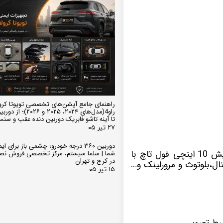
راهنمای جامع آپشن‌های تخصصی تویوتا کرو
تا آینه تاشو فابریک دوربین دنده عقب و سن
۲۷ تیر ۰۵
دوربین ۳۶۰ درجه خودرو؛ چشمی باز برای
با سیستم عامل اندروید دارای صفحه نمایش 10 اینچی فول تاچ با
شما | سلما سیستم، مرکز تخصصی فروش نص
در کرج و تهران
ل،بلوتوث و مرورلینک و…
۱۵ تیر ۰۵
بط تصویر