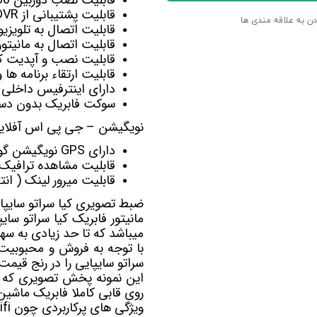
قابلیت پشتیبانی از DVR برای ضبط تصاویربصورت اتومات
دن به علاقه مندی ها
قابلیت اتصال به تلویزی
قابلیت اتصال به
مانیت
قابلیت نصب و آپدیت کل
قابلیت ارتقاء برنامه ها
دارای اینترفیس داخلی 
سوکت فابریک بدون دست
نویگیشن – جی پی اس آفلاین 
دارای GPS نویگیشن گویا آفلاین Navite-Sygic-Nid-Target
قابلیت مشاهده ترافیک آنلای
قابلیت میرور لینک ( ان
ضبط تصویری کیا سراتو سایپا
مانیتور فابریک کیا سراتو سایپ
میباشد که تا حد زیادی به سه
با توجه به فروش و محبوبیت 
سراتو سایپایی را در رنج قیم
روی قابی کاملا فابریک ماشین 