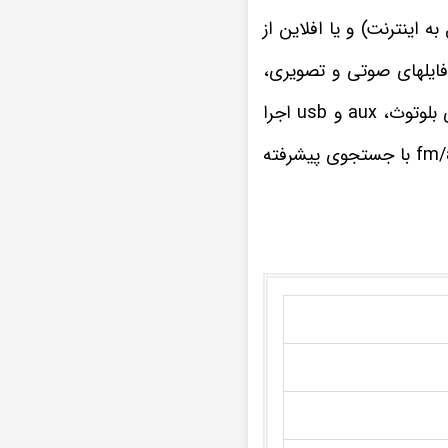
 به اینترنت) و یا افلاین از
 فایلهای صوتی و تصویری،
ضبط تصویری کیا سراتو سایپایی تمامی فرمت های موسیقی و ویدیویی را از راه های ارتباطی بلوتوث، aux و usb اجرا
چنانچه از علاقه مندان به برنامه های مفرح و سرگرم کننده رادیویی هستید، گیرنده رادیو fm/am با جستجوی پیشرفته