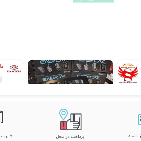
مانیتور فابریک ساینا و کوییک 7 اینچ اندروید مدل W100
مانیتور فابریک اندروید JAC j4 جک جی 4 مدل MTK
۱۲,۹۰۰,۰۰۰ تومان
۷ روز ضمانت تعویض
پرداخت در محل