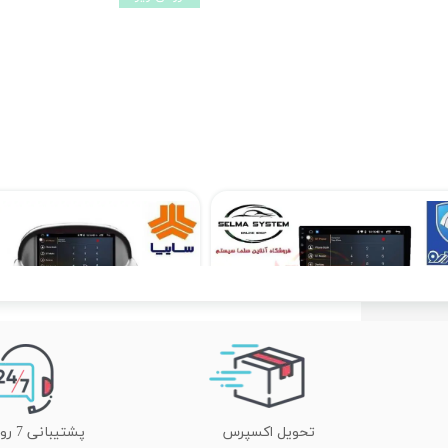
مانیتور فابریک سمند سورن اندروید فولتاچ مدل T3L
۱۲,۹۰۰,۰۰۰ تومان
۱۰,۳۹۰,۰۰۰ تومان
تحویل اکسپرس
پشتیبانی 7 روز هفته