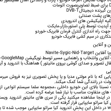
ون
گیرنده دیجیتال
DVB-T
ورهای پشت صندلی
یه اپلیکیشن های اندرویدی
 و آپدیت توسط پلی استور،بازار،مایکت
جهت راه اندازی کنترل فرمان فابریک خوردو
کاری در سیم کشی فابریک خودرو
و آنلاین
ن وانتخاب و راهنمایی مسیر توسط نویگیشن Waze-GoogleMap
تقال تصویر و صدای گوشی برروی مانیتور ) هماهنگ با اندروید و آی
یی
ایی که با نام
مولتی مدیا
و یا پخش تصویری نیز به فروش میرسد
ولت در رانندگی شما کمک میکند.
نسبتا بالای این خودرو داخلی ،مجموعه سلما سیستم انواعی ا
ت های متفاوت مناسب با نیاز شما عرضه کرده است.
کیا سراتو سایپایی قرار گرفته است.
ویژگی های پرکاربردی چون wifi در داخل این پخش اندروید کیا سراتو سایپایی موجب 