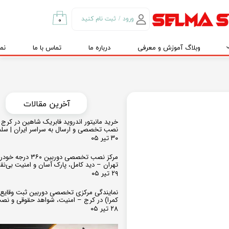
ورود
/
ثبت نام کنید
۰
حساب کاربری من
وبلاگ آموزش و معرفی
درباره ما
تماس با ما
نم
تغییر گذر واژه
سفارشات
خروج از حساب
کاربری
​​آخرین مقالات
خرید مانیتور اندروید فابریک شاهین در کرج و
نصب تخصصی و ارسال به سراسر ایران | سل
۳۰ تیر ۰۵
مرکز نصب تخصصی دوربین ۶۰
تهران – دید کامل، پارک آسان و امنیت بی‌ن
۲۹ تیر ۰۵
نمایندگی مرکزی تخصصی دوربین ثبت وقایع
کمرا) در کرج – امنیت، شواهد حقوقی و نص
۲۸ تیر ۰۵