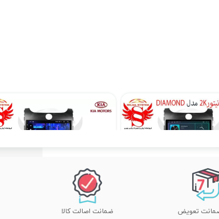
مانیتور اندروید کیا سراتو سایپا برند دیاموند 4 به 64 مدل سیمکارتخور سایز 10.36 اینچ
۴۵,۹۰۰,۰۰۰ تومان
۱۹,۳۹۰,۰۰۰ تومان
ضمانت اصالت کالا