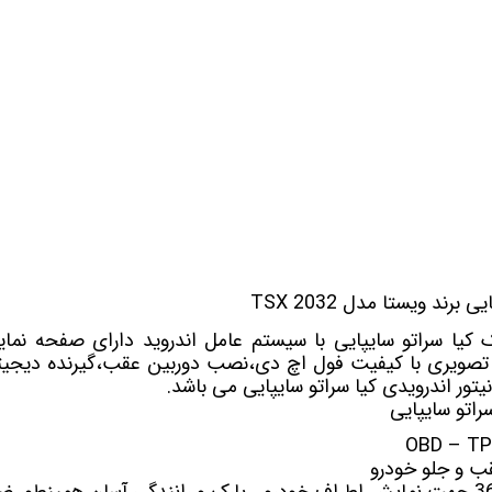
 خودرو
Car 
DASH )
 میدرنج
رند ویستا مدل TSX 2032
و
ک کیا سراتو سایپایی
 تصویری با کیفیت فول اچ دی،نصب دوربین عقب،گیرنده دیجیتا
نیتور اندرویدی کیا سراتو سایپایی می باشد.
سراتو سایپایی
 و جلو خودرو
جهت نمایش اطراف خودرو ، پارک و رانندگی آسان همینطور ض