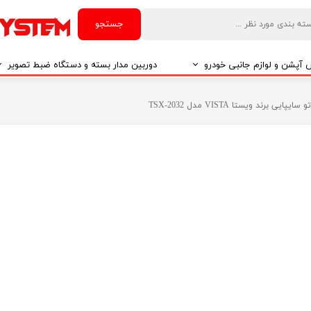
جستجو
آپشن و لوازم جانبی خودرو
دوربین مدار بسته و دستگاه ضبط تصویر
درو
دوربین مدار بسته
رند ویستا VISTA مدل TSX-2032
درو
دوربین مدار بسته بر اساس تکنولوژی
درو
ایربگ و رابط چرخشی
El
تی مدیا