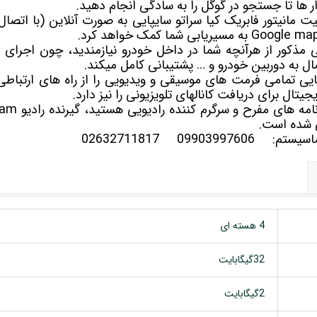
ار ها تا جستجو در گوگل را به سادگی انجام دهید.
ان موقعیت مانیتور فابریک کیا سراتو سایپایی به صورت آنلاین (با اتصال
یی مذکور از هرآنچه شما در داخل خودرو نیازمندید، چون اجرای
صال به دوربین خودرو و … پشتیبانی کامل میکند.
یتال برای دریافت کانالهای تلویزیونی را نیز دارد.
 شده است.
سلماسیستم:
09903997606
02632711817
4 هسته ای
32گیگابایت
2گیگابایت