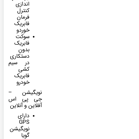
اندازی
کنترل
فرمان
فابریک
خوردو
سوکت
فابریک
بدون
دستکاری
در سیم
کشی
فابریک
خودرو
نویگیشن –
جی پی اس
آفلاین و آنلاین
دارای
GPS
نویگیشن
گویا