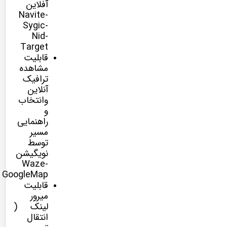
آفلاین
Navite-
Sygic-
Nid-
Target
قابلیت
مشاهده
ترافیک
آنلاین
وانتخاب
و
راهنمایی
مسیر
توسط
نویگیشن
Waze-
GoogleMap
قابلیت
میرور
لینک (
انتقال