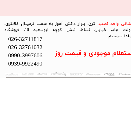
نشانی واحد نصب:
کرج، بلوار دانش آموز به سمت ترمینال کلانتری،
دولت آباد، خیابان نشاط، نبش کوچه ابوسعید 10، فروشگاه
لما سیستم​​​​​​​
026-32711817
026-32761032
ستعلام موجودی و قیمت روز
0990-3997606
0939-9922490
تمام حقوق این سایت متعلق به فروشگاه سلما سیستم می‌باشد.