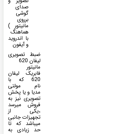
تصویر و
صدای
گوشی
برروی
مانیتور )
هماهنگ
با اندروید
و آیفون
ضبط تصویری
لیفان 620
مانیتور
فابریک لیفان
620 که با
نام
مولتی
مدیا
و یا پخش
تصویری نیز به
فروش میرسد
،یکی از
تجهیزات جانبی
میباشد که تا
حد زیادی به