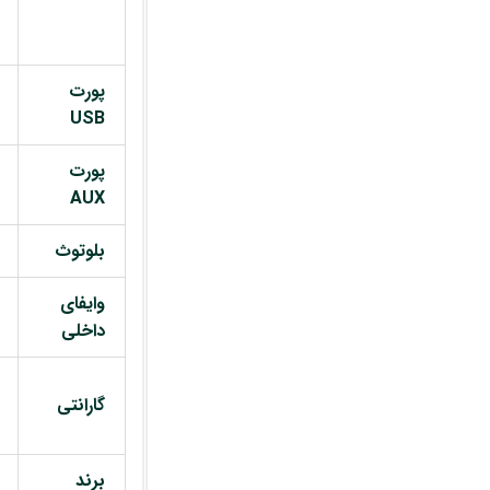
پورت
USB
پورت
AUX
بلوتوث
وایفای
داخلی
گارانتی
برند