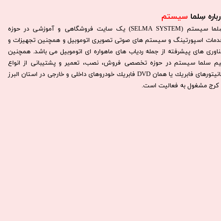
باره سِلما
سیستم​​​​​​​
سِلما سيستم (SELMA SYSTEM) یک سایت فروشگاهی و آموزشی در حوزه
دمات اسپورتینگ و سیستم های صوتی تصویری اتوموبیل و همچنین تجهیزات و
ناوری های پیشرفته از جمله ردیاب های ماهواره ای اتوموبیل می باشد. همچنين
يم سلما سيستم در حوزه تخصصی فروش، نصب، تعمير و پشتيبانی از انواع
مانيتورهای فابريك يا همان DVD فابريك خودروهای داخلی و خارجی در استان البرز
كرج مشغول به فعاليت است.​​​​​​​