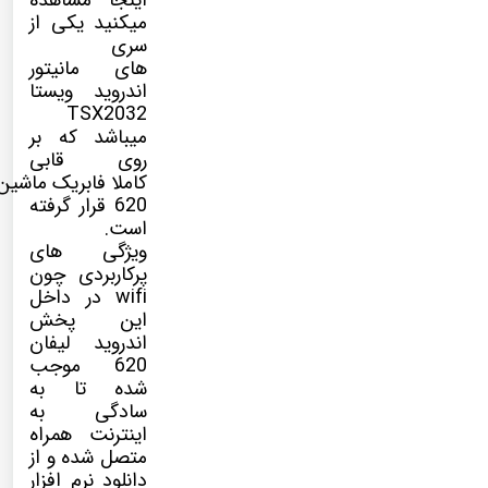
اینجا مشاهده
میکنید یکی از
سری
های مانیتور
اندروید ویستا
TSX2032
میباشد که بر
روی قابی
کاملا فابریک ماشین
620 قرار گرفته
است.
ویژگی های
پرکاربردی چون
wifi در داخل
این پخش
اندروید لیفان
620 موجب
شده تا به
سادگی به
اینترنت همراه
متصل شده و از
دانلود نرم افزار