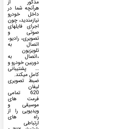
مذکور از
هرآنچه شما در
داخل خودرو
نیازمندید، چون
اجرای فایلهای
صوتی و
تصویری، رادیو،
اتصال به
تلویزیون
،اتصال به
دوربین خودرو و
… پشتیبانی
کامل میکند.
ضبط تصویری
لیفان
620 تمامی
فرمت های
موسیقی و
ویدیویی را از
راه های
ارتباطی