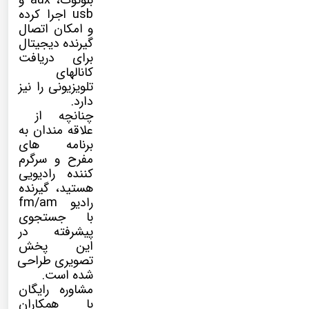
بلوتوث، aux و
usb اجرا کرده
و امکان اتصال
گیرنده دیجیتال
برای دریافت
کانالهای
تلویزیونی را نیز
دارد.
چنانچه از
علاقه مندان به
برنامه های
مفرح و سرگرم
کننده رادیویی
هستید، گیرنده
رادیو fm/am
با جستجوی
پیشرفته در
این پخش
تصویری طراحی
شده است.
مشاوره رایگان
با همکاران