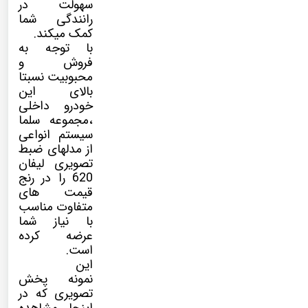
سهولت در
رانندگی شما
کمک میکند.
با توجه به
فروش و
محبوبیت نسبتا
بالای این
خودرو داخلی
،مجموعه سلما
سیستم انواعی
از مدلهای ضبط
تصویری لیفان
620 را در رنج
قیمت های
متفاوت مناسب
با نیاز شما
عرضه کرده
است.
این
نمونه پخش
تصویری که در