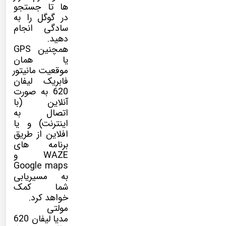
ها تا جستجو
در گوگل را به
سادگی انجام
دهید.
همچنین GPS
یا همان
موقعیت مانیتور
فابریک لیفان
620 به صورت
آنلاین (با
اتصال به
اینترنت) و یا
افلاین از طریق
برنامه های
WAZE و
Google maps
به مسیریابی
شما کمک
خواهد کرد.
مولتی
مدیا
لیفان 620