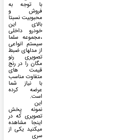
با توجه به
فروش و
محبوبیت نسبتا
بالای این
خودرو داخلی
،مجموعه سلما
سیستم انواعی
از مدلهای ضبط
تصویری رنو
مگان را در رنج
قیمت های
متفاوت مناسب
با نیاز شما
عرضه کرده
است.
این
نمونه پخش
تصویری که در
اینجا مشاهده
میکنید یکی از
سری