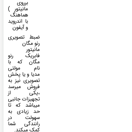
برروی
مانیتور )
هماهنگ
با اندروید
و آیفون
ضبط تصویری
رنو مگان
مانیتور
فابریک رنو
مگان که با
نام
مولتی
مدیا
و یا پخش
تصویری نیز به
فروش میرسد
،یکی از
تجهیزات جانبی
میباشد که تا
حد زیادی به
سهولت در
رانندگی شما
کمک میکند.