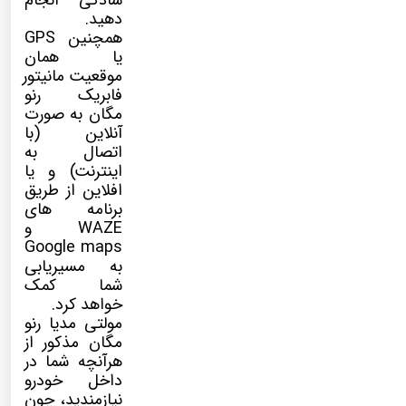
سادگی انجام
دهید.
همچنین GPS
یا همان
موقعیت مانیتور
فابریک رنو
مگان به صورت
آنلاین (با
اتصال به
اینترنت) و یا
افلاین از طریق
برنامه های
WAZE و
Google maps
به مسیریابی
شما کمک
خواهد کرد.
مولتی مدیا
رنو
مگان مذکور از
هرآنچه شما در
داخل خودرو
نیازمندید، چون