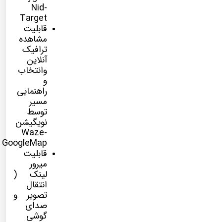
Nid-
Target
قابلیت
مشاهده
ترافیک
آنلاین
وانتخاب
و
راهنمایی
مسیر
توسط
نویگیشن
Waze-
GoogleMap
قابلیت
میرور
لینک (
انتقال
تصویر و
صدای
گوشی