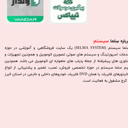
باره سِلما
سیستم​​​​​​​
سِلما سيستم (SELMA SYSTEM) یک سایت فروشگاهی و آموزشی در حوزه
دمات اسپورتینگ و سیستم های صوتی تصویری اتوموبیل و همچنین تجهیزات و
ناوری های پیشرفته از جمله ردیاب های ماهواره ای اتوموبیل می باشد. همچنين
يم سلما سيستم در حوزه تخصصی فروش، نصب، تعمير و پشتيبانی از انواع
مانيتورهای فابريك يا همان DVD فابريك خودروهای داخلی و خارجی در استان البرز
كرج مشغول به فعاليت است.​​​​​​​