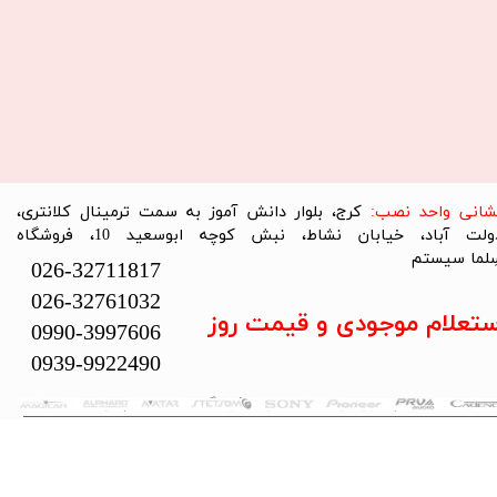
نشانی واحد نصب:
کرج، بلوار دانش آموز به سمت ترمینال کلانتری،
دولت آباد، خیابان نشاط، نبش کوچه ابوسعید 10، فروشگاه
لما سیستم​​​​​​​
026-32711817
026-32761032
ستعلام موجودی و قیمت روز
0990-3997606
0939-9922490
تمام حقوق این سایت متعلق به فروشگاه سلما سیستم می‌باشد.