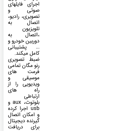
اجرای فایلهای
صوتی و
تصویری، رادیو،
اتصال به
تلویزیون
،اتصال به
دوربین خودرو و
… پشتیبانی
کامل میکند.
ضبط تصویری
رنو مگان تمامی
فرمت های
موسیقی و
ویدیویی را از
راه های
ارتباطی
بلوتوث، aux و
usb اجرا کرده
و امکان اتصال
گیرنده دیجیتال
برای دریافت