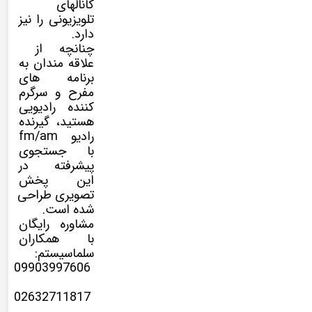
کانالهای
تلویزیونی را نیز
دارد.
چنانچه از
علاقه مندان به
برنامه های
مفرح و سرگرم
کننده رادیویی
هستید، گیرنده
رادیو fm/am
با جستجوی
پیشرفته در
این پخش
تصویری طراحی
شده است.
مشاوره رایگان
با همکاران
سلماسیستم:
09903997606
02632711817