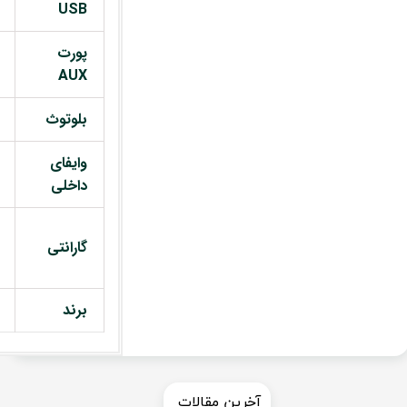
USB
پورت
AUX
بلوتوث
وایفای
داخلی
گارانتی
برند
​​آخرین مقالات