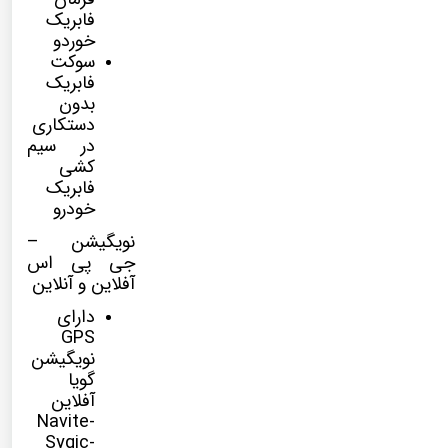
فابریک
خوردو
سوکت
فابریک
بدون
دستکاری
در سیم
کشی
فابریک
خودرو
نویگیشن –
جی پی اس
آفلاین و آنلاین
دارای
GPS
نویگیشن
گویا
آفلاین
Navite-
Sygic-