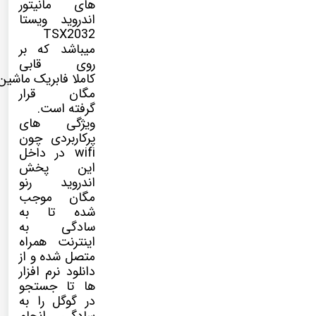
های مانیتور
اندروید ویستا
TSX2032
میباشد که بر
روی قابی
کاملا فابریک ماشین 
مگان قرار
گرفته است.
ویژگی های
پرکاربردی چون
wifi در داخل
این پخش
اندروید رنو
مگان موجب
شده تا به
سادگی به
اینترنت همراه
متصل شده و از
دانلود نرم افزار
ها تا جستجو
در گوگل را به