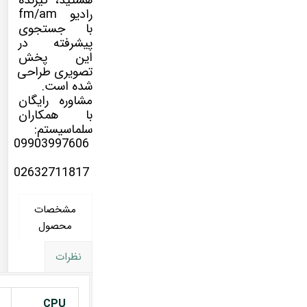
هستید، گیرنده
رادیو fm/am
با جستجوی
پیشرفته در
این پخش
تصویری طراحی
شده است.
مشاوره رایگان
با همکاران
سلماسیستم:
09903997606
02632711817
مشخصات
محصول
نظرات
CPU