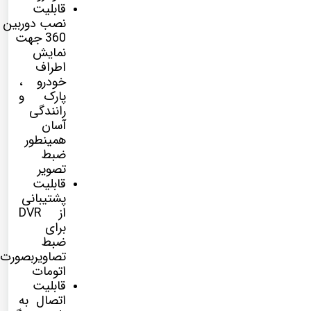
قابلیت
نصب
دوربین
360
جهت
نمایش
اطراف
خودرو ،
پارک و
رانندگی
آسان
همینطور
ضبط
تصویر
قابلیت
پشتیبانی
از DVR
برای
ضبط
تصاویربصورت
اتومات
قابلیت
اتصال به