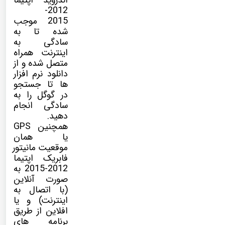
اندروید اپتیما
2012-
2015 موجب
شده تا به
سادگی به
اینترنت همراه
متصل شده و از
دانلود نرم افزار
ها تا جستجو
در گوگل را به
سادگی انجام
دهید.
همچنین GPS
یا همان
موقعیت مانیتور
فابریک اپتیما
2012-2015 به
صورت آنلاین
(با اتصال به
اینترنت) و یا
افلاین از طریق
برنامه های