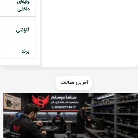
وایفای
داخلی
گارانتی
برند
​​آخرین مقالات