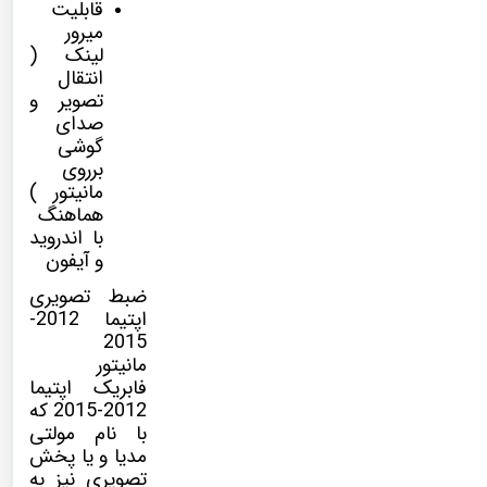
قابلیت
میرور
لینک (
انتقال
تصویر و
صدای
گوشی
برروی
مانیتور )
هماهنگ
با اندروید
و آیفون
ضبط تصویری
اپتیما 2012-
2015
مانیتور
فابریک اپتیما
2012-2015 که
با نام
مولتی
مدیا
و یا پخش
تصویری نیز به