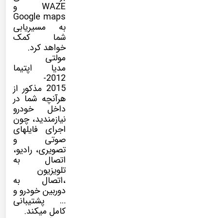
WAZE و
Google maps
به مسیریابی
شما کمک
خواهد کرد.
مولتی
مدیا
اپتیما
2012-
2015 مذکور از
هرآنچه شما در
داخل خودرو
نیازمندید، چون
اجرای فایلهای
صوتی و
تصویری، رادیو،
اتصال به
تلویزیون
،اتصال به
دوربین خودرو و
… پشتیبانی
کامل میکند.