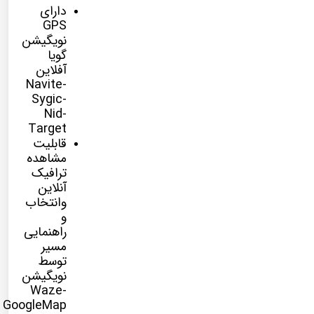
دارای
GPS
نویگیشن
گویا
آفلاین
Navite-
Sygic-
Nid-
Target
قابلیت
مشاهده
ترافیک
آنلاین
وانتخاب
و
راهنمایی
مسیر
توسط
نویگیشن
Waze-
GoogleMap