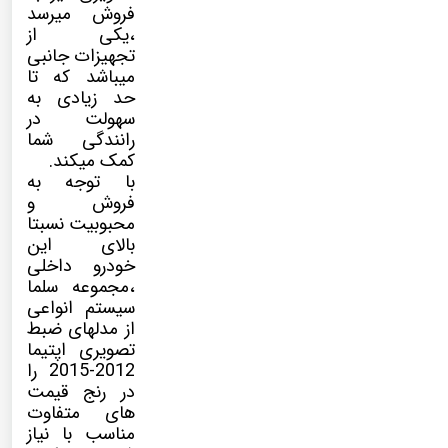
فروش میرسد
،یکی از
تجهیزات جانبی
میباشد که تا
حد زیادی به
سهولت در
رانندگی شما
کمک میکند.
با توجه به
فروش و
محبوبیت نسبتا
بالای این
خودرو داخلی
،مجموعه سلما
سیستم انواعی
از مدلهای ضبط
تصویری اپتیما
2012-2015 را
در رنج قیمت
های متفاوت
مناسب با نیاز