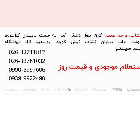
نشانی واحد نصب:
کرج، بلوار دانش آموز به سمت ترمینال کلانتری،
دولت آباد، خیابان نشاط، نبش کوچه ابوسعید 10، فروشگاه
لما سیستم​​​​​​​
026-32711817
026-32761032
ستعلام موجودی و قیمت روز
0990-3997606
0939-9922490
تمام حقوق این سایت متعلق به فروشگاه سلما سیستم می‌باشد.