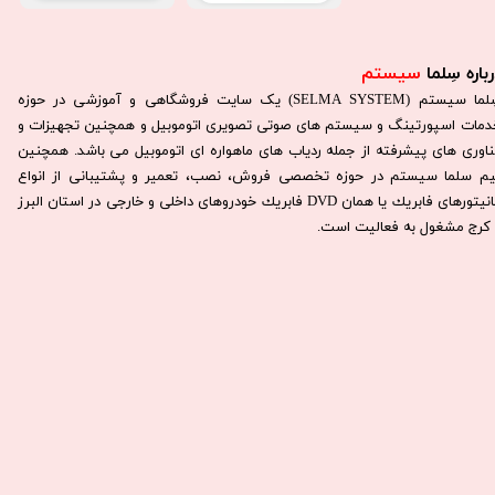
باره سِلما
سیستم​​​​​​​
سِلما سيستم (SELMA SYSTEM) یک سایت فروشگاهی و آموزشی در حوزه
دمات اسپورتینگ و سیستم های صوتی تصویری اتوموبیل و همچنین تجهیزات و
ناوری های پیشرفته از جمله ردیاب های ماهواره ای اتوموبیل می باشد. همچنين
يم سلما سيستم در حوزه تخصصی فروش، نصب، تعمير و پشتيبانی از انواع
مانيتورهای فابريك يا همان DVD فابريك خودروهای داخلی و خارجی در استان البرز
كرج مشغول به فعاليت است.​​​​​​​