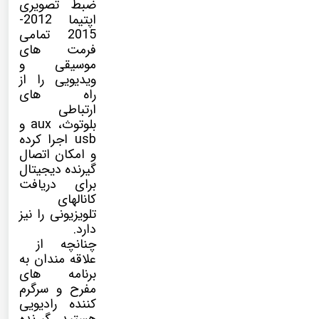
ضبط تصویری
اپتیما 2012-
2015 تمامی
فرمت های
موسیقی و
ویدیویی را از
راه های
ارتباطی
بلوتوث، aux و
usb اجرا کرده
و امکان اتصال
گیرنده دیجیتال
برای دریافت
کانالهای
تلویزیونی را نیز
دارد.
چنانچه از
علاقه مندان به
برنامه های
مفرح و سرگرم
کننده رادیویی