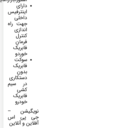
دارای
اینترفیس
داخلی
جهت راه
اندازی
کنترل
فرمان
فابریک
خوردو
سوکت
فابریک
بدون
دستکاری
در سیم
کشی
فابریک
خودرو
نویگیشن –
جی پی اس
آفلاین و آنلاین