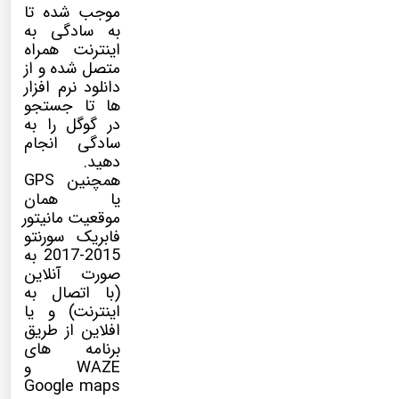
موجب شده تا
به سادگی به
اینترنت همراه
متصل شده و از
دانلود نرم افزار
ها تا جستجو
در گوگل را به
سادگی انجام
دهید.
همچنین GPS
یا همان
موقعیت مانیتور
فابریک سورنتو
2015-2017 به
صورت آنلاین
(با اتصال به
اینترنت) و یا
افلاین از طریق
برنامه های
WAZE و
Google maps