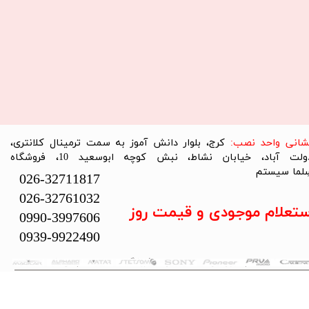
نشانی واحد نصب:
کرج، بلوار دانش آموز به سمت ترمینال کلانتری،
دولت آباد، خیابان نشاط، نبش کوچه ابوسعید 10، فروشگاه
لما سیستم​​​​​​​
026-32711817
026-32761032
ستعلام موجودی و قیمت روز
0990-3997606
0939-9922490
تمام حقوق این سایت متعلق به فروشگاه سلما سیستم می‌باشد.