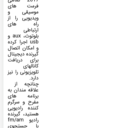
2017 تمامی
فرمت های
موسیقی و
ویدیویی را از
راه های
ارتباطی
بلوتوث، aux و
usb اجرا کرده
و امکان اتصال
گیرنده دیجیتال
برای دریافت
کانالهای
تلویزیونی را نیز
دارد.
چنانچه از
علاقه مندان به
برنامه های
مفرح و سرگرم
کننده رادیویی
هستید، گیرنده
رادیو fm/am
با جستجوی