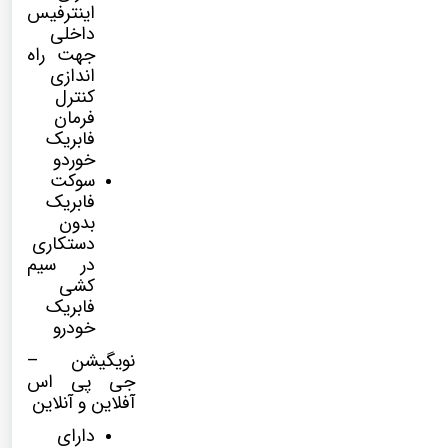
اینترفیس
داخلی
جهت راه
اندازی
کنترل
فرمان
فابریک
خوردو
سوکت
فابریک
بدون
دستکاری
در سیم
کشی
فابریک
خودرو
نویگیشن –
جی پی اس
آفلاین و آنلاین
دارای