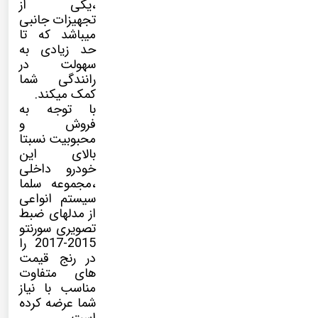
،یکی از
تجهیزات جانبی
میباشد که تا
حد زیادی به
سهولت در
رانندگی شما
کمک میکند.
با توجه به
فروش و
محبوبیت نسبتا
بالای این
خودرو داخلی
،مجموعه سلما
سیستم انواعی
از مدلهای ضبط
تصویری سورنتو
2015-2017 را
در رنج قیمت
های متفاوت
مناسب با نیاز
شما عرضه کرده