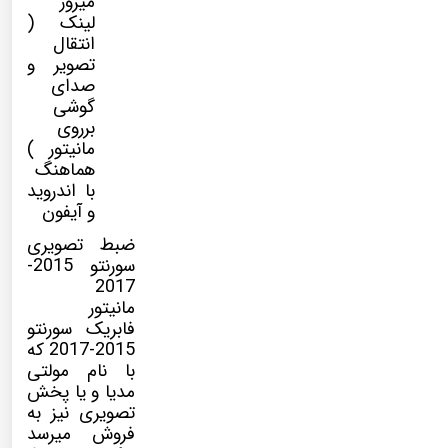
میرور
لینک (
انتقال
تصویر و
صدای
گوشی
برروی
مانیتور )
هماهنگ
با اندروید
و آیفون
ضبط تصویری
سورنتو 2015-
2017
مانیتور
فابریک سورنتو
2015-2017 که
با نام
مولتی
مدیا
و یا پخش
تصویری نیز به
فروش میرسد