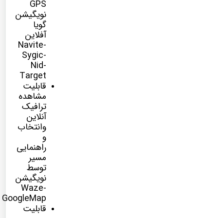
GPS
نویگیشن
گویا
آفلاین
Navite-
Sygic-
Nid-
Target
قابلیت
مشاهده
ترافیک
آنلاین
وانتخاب
و
راهنمایی
مسیر
توسط
نویگیشن
Waze-
GoogleMap
قابلیت