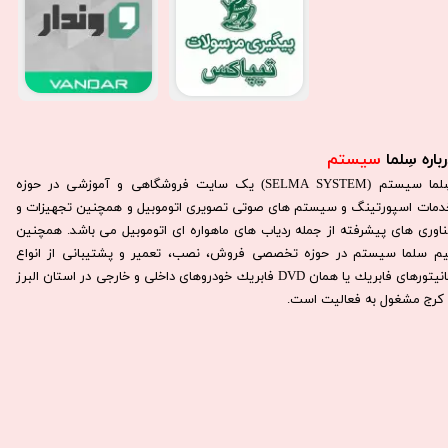
باره سِلما
سیستم​​​​​​​
سِلما سيستم (SELMA SYSTEM) یک سایت فروشگاهی و آموزشی در حوزه
دمات اسپورتینگ و سیستم های صوتی تصویری اتوموبیل و همچنین تجهیزات و
ناوری های پیشرفته از جمله ردیاب های ماهواره ای اتوموبیل می باشد. همچنين
يم سلما سيستم در حوزه تخصصی فروش، نصب، تعمير و پشتيبانی از انواع
مانيتورهای فابريك يا همان DVD فابريك خودروهای داخلی و خارجی در استان البرز
كرج مشغول به فعاليت است.​​​​​​​