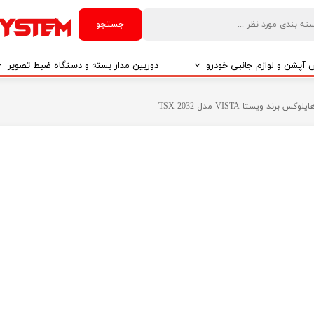
جستجو
آپشن و لوازم جانبی خودرو
دوربین مدار بسته و دستگاه ضبط تصویر
درو
دوربین مدار بسته
 ویستا VISTA مدل TSX-2032
درو
دوربین مدار بسته بر اساس تکنولوژی
درو
ایربگ و رابط چرخشی
El
تی مدیا