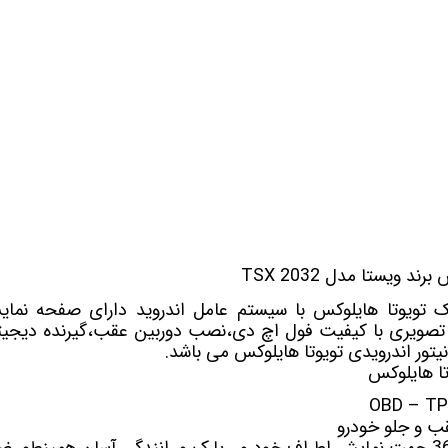
 خودرو
Car 
DASH )
 میدرنج
د ویستا مدل TSX 2032
و
یک تویوتا هایلوکس
 تصویری با کیفیت فول اچ دی،نصب دوربین عقب،گیرنده دیجیتا
انیتور اندرویدی تویوتا هایلوکس می باشد.
وتا هایلوکس
 و جلو خودرو
جهت نمایش اطراف خودرو ، پارک و رانندگی آسان همینطور ض