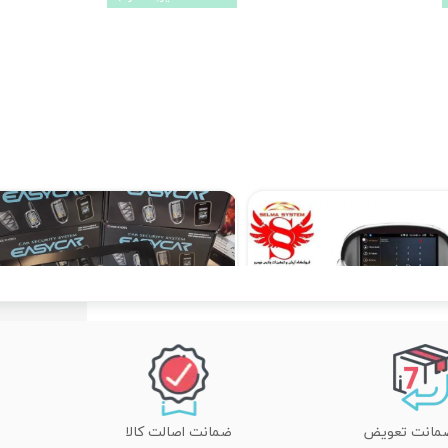
مانیتور فابریک بسترن B50 اندرویدی فولتاچ مدل PM
مانیتور فابریک بسترن B50 اندرویدی مدل AP
۱۲,۹۰۰,۰۰۰ تومان
ضمانت اصالت کالا