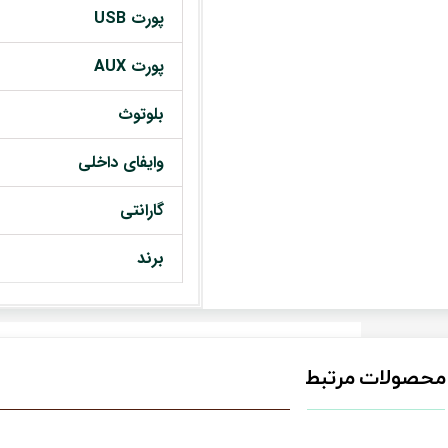
پورت USB
پورت AUX
بلوتوث
وایفای داخلی
گارانتی
برند
محصولات مرتبط