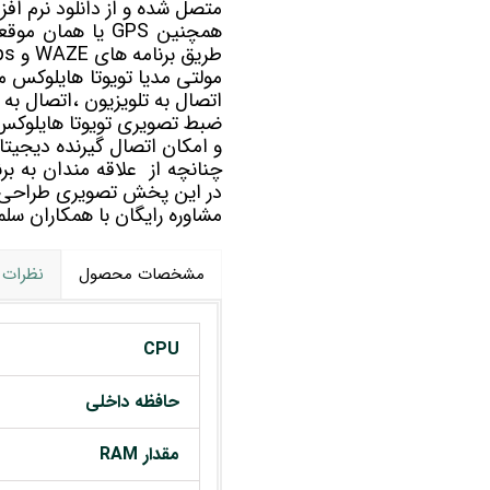
متصل شده و از دانلود نرم افز
همچنین GPS یا ه
طریق برنامه های WAZE و Google maps به مسیریابی شما کمک خواهد کرد.
مولتی مدیا
تویوتا هایلوکس م
اتصال به تلویزیون ،اتصال به 
و امکان اتصال گیرنده دیجیتال 
در این پخش تصویری طراحی
مشاوره رایگان با همکاران 
مشخصات محصول
نظرات
CPU
حافظه داخلی
مقدار RAM