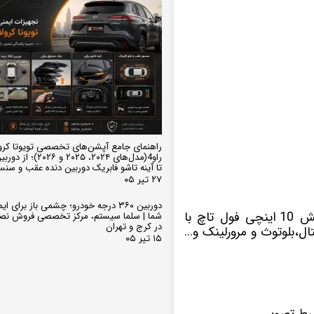
راهنمای جامع آپشن‌های تخصصی تویوتا کرو
تا آینه تاشو فابریک دوربین دنده عقب و سن
۲۷ تیر ۰۵
دوربین ۳۶۰ درجه خودرو؛ چشمی باز برای
با سیستم عامل اندروید دارای صفحه نمایش 10 اینچی فول تاچ با
شما | سلما سیستم، مرکز تخصصی فروش نص
در کرج و تهران
ل،بلوتوث و مرورلینک و…
۱۵ تیر ۰۵
بط تصویر