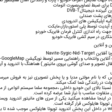
ون
گیرنده دیجیتال
DVB-T
ورهای پشت صندلی
یه اپلیکیشن های اندرویدی
 و آپدیت توسط پلی استور،بازار،مایکت
جهت راه اندازی کنترل فرمان فابریک خوردو
کاری در سیم کشی فابریک خودرو
و آنلاین
ن وانتخاب و راهنمایی مسیر توسط نویگیشن Waze-GoogleMap
تقال تصویر و صدای گوشی برروی مانیتور ) هماهنگ با اندروید و آی
س که با نام
مولتی مدیا
و یا پخش تصویری نیز به فروش میرسد 
ولت در رانندگی شما کمک میکند.
نسبتا بالای این خودرو داخلی ،مجموعه سلما سیستم انواعی از م
 متفاوت مناسب با نیاز شما عرضه کرده است.
 تویوتا هایلوکس قرار گرفته است.
ویژگی های پرکاربردی چون wifi در داخل این پخش اندروید تویوتا هایلوکس موجب ش