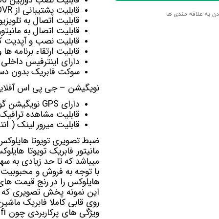
قابلیت پشتیبانی از DVR برای ضبط تصاویربصورت اتومات
دن به علاقه مندی ها
قابلیت اتصال به تلویزی
قابلیت اتصال به
مانیت
قابلیت نصب و آپدیت کل
قابلیت ارتقاء برنامه ها
دارای اینترفیس داخلی 
سوکت فابریک بدون دست
نویگیشن – جی پی اس آفلاین 
دارای GPS نویگیشن گویا آفلاین Navite-Sygic-Nid-Target
قابلیت مشاهده ترافیک آنلای
قابلیت میرور لینک ( ان
ضبط تصویری تویوتا هایلوکس
مانیتور فابریک تویوتا هایلوک
میباشد که تا حد زیادی به سه
با توجه به فروش و محبوبیت 
هایلوکس را در رنج قیمت های
روی قابی کاملا فابریک ماشین