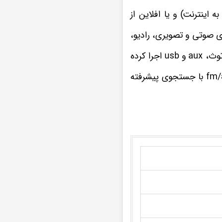
به اینترنت) و یا افلاین از
ای صوتی و تصویری، رادیو،
ضبط تصویری تویوتا هایلوکس تمامی فرمت های موسیقی و ویدیویی را از راه های ارتباطی بلوتوث، aux و usb اجرا کرده
چنانچه از علاقه مندان به برنامه های مفرح و سرگرم کننده رادیویی هستید، گیرنده رادیو fm/am با جستجوی پیشرفته