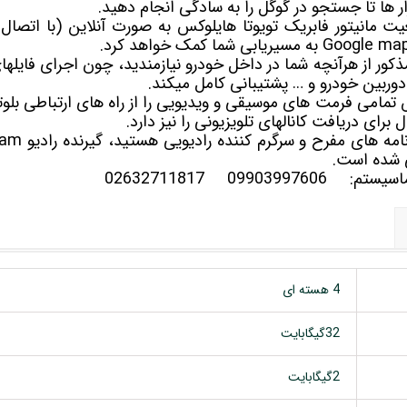
ار ها تا جستجو در گوگل را به سادگی انجام دهید.
مان موقعیت مانیتور فابریک تویوتا هایلوکس به صورت آنلاین (با اتصال 
ذکور از هرآنچه شما در داخل خودرو نیازمندید، چون اجرای فایله
دوربین خودرو و … پشتیبانی کامل میکند.
برای دریافت کانالهای تلویزیونی را نیز دارد.
 شده است.
سلماسیستم:
09903997606
02632711817
4 هسته ای
32گیگابایت
2گیگابایت