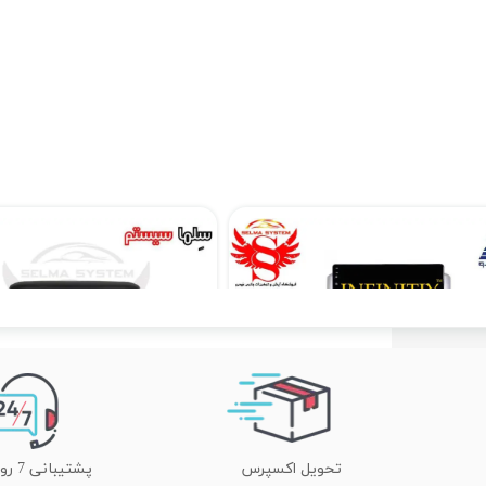
مانیتور فابریک اینفینیتی بسترن B50 اندروید فولتاچ مدل Pro
۱۵,۹۰۰,۰۰۰ تومان
تحویل اکسپرس
پشتیبانی 7 روز هفته