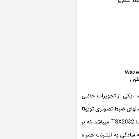
فون
،یکی از تجهیزات جانبی
دلهای ضبط تصویری تویوتا
این نمونه پخش تصویری که در اینجا مشاهده میکنید یکی از سری های مانیتور اندروید ویستا TSX2032 میباشد که بر
ده تا به سادگی به اینترنت همراه