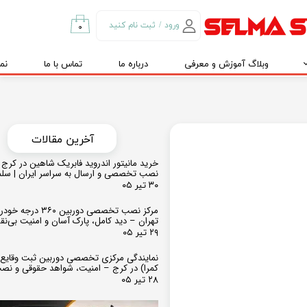
ورود
/
ثبت نام کنید
۰
حساب کاربری من
وبلاگ آموزش و معرفی
درباره ما
تماس با ما
نم
تغییر گذر واژه
سفارشات
خروج از حساب
کاربری
​​آخرین مقالات
خرید مانیتور اندروید فابریک شاهین در کرج و
نصب تخصصی و ارسال به سراسر ایران | سل
۳۰ تیر ۰۵
مرکز نصب تخصصی دوربین ۶۰
تهران – دید کامل، پارک آسان و امنیت بی‌ن
۲۹ تیر ۰۵
نمایندگی مرکزی تخصصی دوربین ثبت وقایع
کمرا) در کرج – امنیت، شواهد حقوقی و نص
۲۸ تیر ۰۵