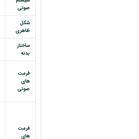
سیستم
صوتی
شکل
ظاهری
ساختار
بدنه
فرمت
های
صوتی
فرمت
های