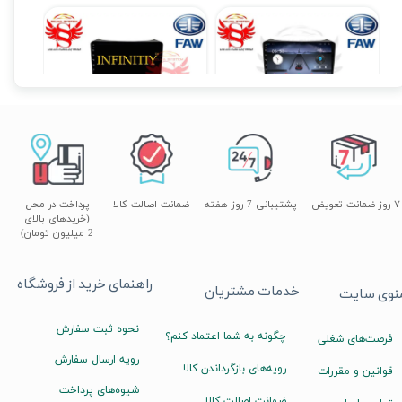
مانیتور فابریک اندروید خودروی بسترن B50 برند ویستا VISTA مدل FX-1032
مانیتور فابریک اندروید خودروی بسترن B50 برند ویستا VISTA مدل TSX-2032
مانیتور فابریک اندروید خودروی بسترن B50 برند ویستا VISTA مدل TSX-1032
۱۹,۹۰۰,۰۰۰ تومان
۱۶,۹۹۰,۰۰۰ تومان
۷ روز ضمانت تعویض
پشتیبانی 7 روز هفته
ضمانت اصالت کالا
پرداخت در محل
(خریدهای بالای
2 میلیون تومان)
راهنمای خرید از فروشگاه
خدمات مشتریان
نوی سایت
نحوه ثبت سفارش
چگونه به شما اعتماد کنم؟
فرصت‌های شغلی
رویه ارسال سفارش
رویه‌های بازگرداندن کالا
قوانین و مقررات
شیوه‌های پرداخت
ضمانت اصالت کالا