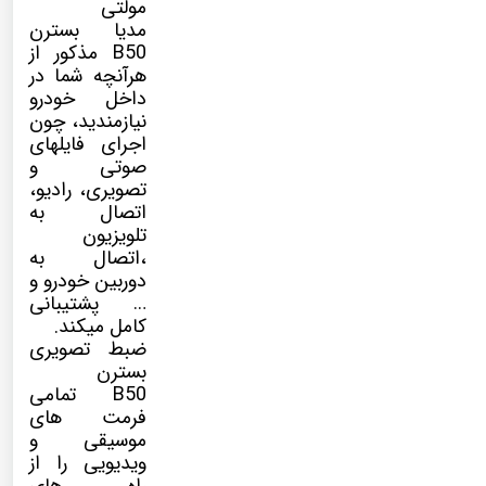
مولتی
مدیا
بسترن
B50 مذکور از
هرآنچه شما در
داخل خودرو
نیازمندید، چون
اجرای فایلهای
صوتی و
تصویری، رادیو،
اتصال به
تلویزیون
،اتصال به
دوربین خودرو و
… پشتیبانی
کامل میکند.
ضبط تصویری
بسترن
B50 تمامی
فرمت های
موسیقی و
ویدیویی را از