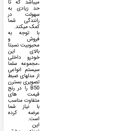
میباشد که تا
حد زیادی به
سهولت در
رانندگی شما
کمک میکند.
با توجه به
فروش و
محبوبیت نسبتا
بالای این
خودرو داخلی
،مجموعه سلما
سیستم انواعی
از مدلهای ضبط
تصویری بسترن
B50 را در رنج
قیمت های
متفاوت مناسب
با نیاز شما
عرضه کرده
است.
این