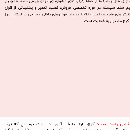
ناوری های پیشرفته از جمله ردیاب های ماهواره ای اتوموبیل می باشد. همچنين
يم سلما سيستم در حوزه تخصصی فروش، نصب، تعمير و پشتيبانی از انواع
مانيتورهای فابريك يا همان DVD فابريك خودروهای داخلی و خارجی در استان البرز
كرج مشغول به فعاليت است.​​​​​​​
نشانی واحد نصب:
کرج، بلوار دانش آموز به سمت ترمینال کلانتری،