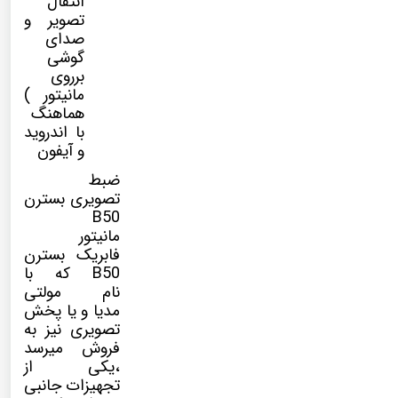
انتقال
تصویر و
صدای
گوشی
برروی
مانیتور )
هماهنگ
با اندروید
و آیفون
ضبط
تصویری بسترن
B50
مانیتور
فابریک بسترن
B50 که با
نام
مولتی
مدیا
و یا پخش
تصویری نیز به
فروش میرسد
،یکی از
تجهیزات جانبی