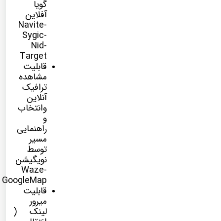
گویا
آفلاین
Navite-
Sygic-
Nid-
Target
قابلیت
مشاهده
ترافیک
آنلاین
وانتخاب
و
راهنمایی
مسیر
توسط
نویگیشن
Waze-
GoogleMap
قابلیت
میرور
لینک (