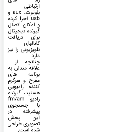
راه های
ارتباطی
بلوتوث، aux و
usb اجرا کرده
و امکان اتصال
گیرنده دیجیتال
برای دریافت
کانالهای
تلویزیونی را نیز
دارد.
چنانچه از
علاقه مندان به
برنامه های
مفرح و سرگرم
کننده رادیویی
هستید، گیرنده
رادیو fm/am
با جستجوی
پیشرفته در
این پخش
تصویری طراحی
شده است.