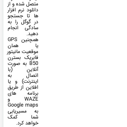
متصل شده و از
دانلود نرم افزار
ها تا جستجو
در گوگل را به
سادگی انجام
دهید.
همچنین GPS
یا همان
موقعیت مانیتور
فابریک بسترن
B50 به صورت
آنلاین (با
اتصال به
اینترنت) و یا
افلاین از طریق
برنامه های
WAZE و
Google maps
به مسیریابی
شما کمک
خواهد کرد.