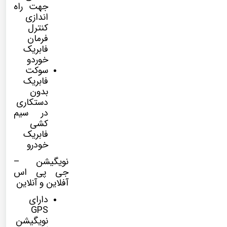
جهت راه
اندازی
کنترل
فرمان
فابریک
خوردو
سوکت
فابریک
بدون
دستکاری
در سیم
کشی
فابریک
خودرو
نویگیشن –
جی پی اس
آفلاین و آنلاین
دارای
GPS
نویگیشن