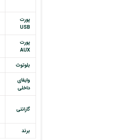
پورت
USB
پورت
AUX
بلوتوث
وایفای
داخلی
گارانتی
برند