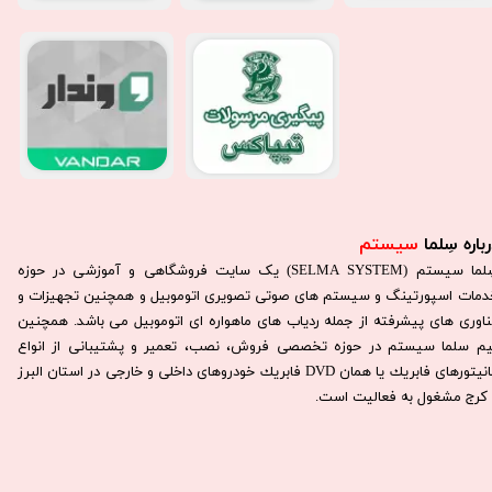
باره سِلما
سیستم​​​​​​​
سِلما سيستم (SELMA SYSTEM) یک سایت فروشگاهی و آموزشی در حوزه
دمات اسپورتینگ و سیستم های صوتی تصویری اتوموبیل و همچنین تجهیزات و
ناوری های پیشرفته از جمله ردیاب های ماهواره ای اتوموبیل می باشد. همچنين
يم سلما سيستم در حوزه تخصصی فروش، نصب، تعمير و پشتيبانی از انواع
مانيتورهای فابريك يا همان DVD فابريك خودروهای داخلی و خارجی در استان البرز
كرج مشغول به فعاليت است.​​​​​​​