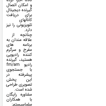
usb اجرا کرده
و امکان اتصال
گیرنده دیجیتال
برای دریافت
کانالهای
تلویزیونی را نیز
دارد.
چنانچه از
علاقه مندان به
برنامه های
مفرح و سرگرم
کننده رادیویی
هستید، گیرنده
رادیو fm/am
با جستجوی
پیشرفته در
این پخش
تصویری طراحی
شده است.
مشاوره رایگان
با همکاران
سلماسیستم: