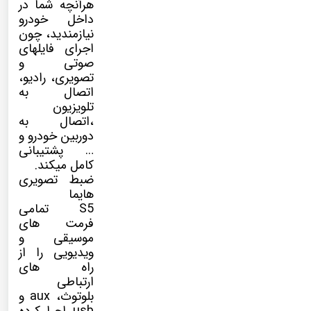
هرآنچه شما در
داخل خودرو
نیازمندید، چون
اجرای فایلهای
صوتی و
تصویری، رادیو،
اتصال به
تلویزیون
،اتصال به
دوربین خودرو و
… پشتیبانی
کامل میکند.
ضبط تصویری
هایما
S5 تمامی
فرمت های
موسیقی و
ویدیویی را از
راه های
ارتباطی
بلوتوث، aux و