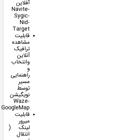
آفلاین
Navite-
Sygic-
Nid-
Target
قابلیت
مشاهده
ترافیک
آنلاین
وانتخاب
و
راهنمایی
مسیر
توسط
نویگیشن
Waze-
GoogleMap
قابلیت
میرور
لینک (
انتقال