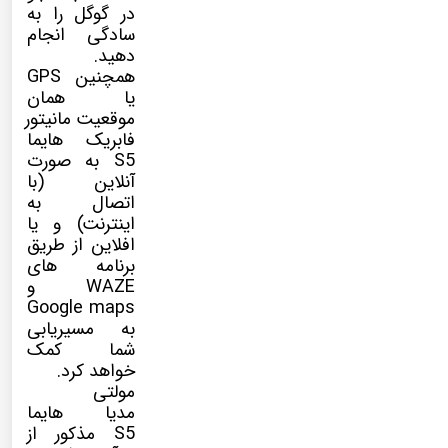
در گوگل را به
سادگی انجام
دهید.
همچنین GPS
یا همان
موقعیت مانیتور
فابریک هایما
S5 به صورت
آنلاین (با
اتصال به
اینترنت) و یا
افلاین از طریق
برنامه های
WAZE و
Google maps
به مسیریابی
شما کمک
خواهد کرد.
مولتی
مدیا
هایما
S5 مذکور از