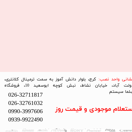
نشانی واحد نصب:
کرج، بلوار دانش آموز به سمت ترمینال کلانتری،
دولت آباد، خیابان نشاط، نبش کوچه ابوسعید 10، فروشگاه
لما سیستم​​​​​​​
026-32711817
026-32761032
ستعلام موجودی و قیمت روز
0990-3997606
0939-9922490
تمام حقوق این سایت متعلق به فروشگاه سلما سیستم می‌باشد.