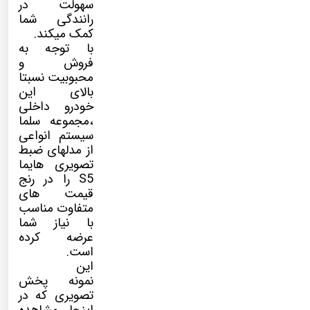
سهولت در
رانندگی شما
کمک میکند.
با توجه به
فروش و
محبوبیت نسبتا
بالای این
خودرو داخلی
،مجموعه سلما
سیستم انواعی
از مدلهای ضبط
تصویری هایما
S5 را در رنج
قیمت های
متفاوت مناسب
با نیاز شما
عرضه کرده
است.
این
نمونه پخش
تصویری که در