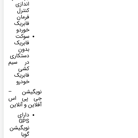
اندازی
کنترل
فرمان
فابریک
خوردو
سوکت
فابریک
بدون
دستکاری
در سیم
کشی
فابریک
خودرو
نویگیشن –
جی پی اس
آفلاین و آنلاین
دارای
GPS
نویگیشن
گویا