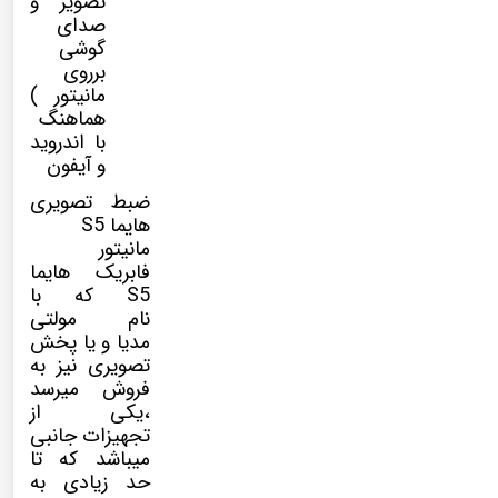
تصویر و
صدای
گوشی
برروی
مانیتور )
هماهنگ
با اندروید
و آیفون
ضبط تصویری
هایما S5
مانیتور
فابریک هایما
S5 که با
نام
مولتی
مدیا
و یا پخش
تصویری نیز به
فروش میرسد
،یکی از
تجهیزات جانبی
میباشد که تا
حد زیادی به