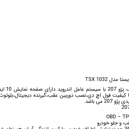
 خودرو
Car 
DASH )
 میدرنج
و
پژو 207
با سیست
 کیفیت فول اچ دی،نصب دوربین عقب،گیرنده دیجیتال،بلوتوث و
2 می باشد.
 و جلو خودرو
جهت نمایش اطراف خودرو ، پارک و رانندگی آسان همینطور ض