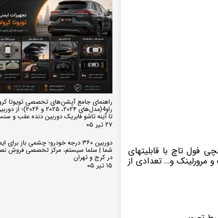
راهنمای جامع آپشن‌های تخصصی تویوتا کرو
تا آینه تاشو فابریک دوربین دنده عقب و سن
۲۷ تیر ۰۵
دوربین ۳۶۰ درجه خودرو؛ چشمی باز برای
م عامل اندروید دارای صفحه نمایش 10 اینچی فول تاچ با قابلیتهای
شما | سلما سیستم، مرکز تخصصی فروش نص
در کرج و تهران
 مرورلینک و… تعدادی از
۱۵ تیر ۰۵
بط تصویر