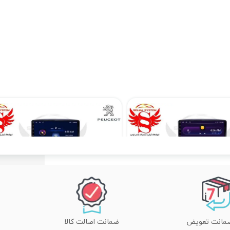
مانیتور پژو 207فابریک اندرویدی برند ویستا VISTA مدل TCX-2032 رم 2 حافظه 32 carply
مانیتور فابریک اندروید خودروی پژو 207 سایز 7 اینچ برند ویستا VISTA مدل TSX-1032
۱۶,۹۹۰,۰۰۰ تومان
ضمانت اصالت کالا