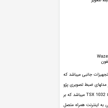
فون
جهیزات جانبی میباشد که
ز مدلهای ضبط تصویری پژو
این نمونه پخش تصویری که در اینجا مشاهده میکنید یکی از سری های مانیتور اندروید ویستا TSX 1032 میباشد که بر
ید پژو 207 موجب شده تا به سادگی به اینترنت همراه متصل