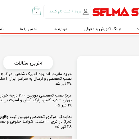
ورود
/
ثبت نام کنید
۰
حساب کاربری من
وبلاگ آموزش و معرفی
درباره ما
تماس با ما
نم
تغییر گذر واژه
سفارشات
خروج از حساب
کاربری
​​آخرین مقالات
خرید مانیتور اندروید فابریک شاهین در کرج و
نصب تخصصی و ارسال به سراسر ایران | سل
۳۰ تیر ۰۵
مرکز نصب تخصصی دوربین ۶۰
تهران – دید کامل، پارک آسان و امنیت بی‌ن
۲۹ تیر ۰۵
نمایندگی مرکزی تخصصی دوربین ثبت وقایع
کمرا) در کرج – امنیت، شواهد حقوقی و نص
۲۸ تیر ۰۵