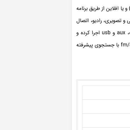
ا اتصال به اینترنت) و یا افلاین از طریق برنامه
تی و تصویری، رادیو، اتصال
ضبط تصویری پژو 207 تمامی فرمت های موسیقی و ویدیویی را از راه های ارتباطی بلوتوث، aux و usb اجرا کرده و
چنانچه از علاقه مندان به برنامه های مفرح و سرگرم کننده رادیویی هستید، گیرنده رادیو fm/am با جستجوی پیشرفته