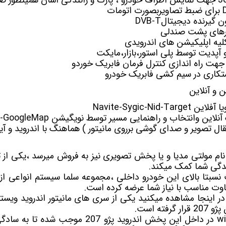
ون
گیرنده دیجیتال
DVB-T
ورهای پشت صندلی
یه اپلیکیشن های اندرویدی
 و آپدیت توسط پلی استور،بازار،مایکت
جهت راه اندازی کنترل فرمان فابریک خوردو
کاری در سیم کشی فابریک خودرو
و آنلاین
ن وانتخاب و راهنمایی مسیر توسط نویگیشن Waze-GoogleMap
تقال تصویر و صدای گوشی برروی مانیتور ) هماهنگ با اندروید و آی
مولتی مدیا
و یا پخش تصویری نیز به فروش میرسد ،یکی از ت
ندگی شما کمک میکند.
نسبتا بالای این خودرو داخلی ،مجموعه سلما سیستم انواعی ا
ته است.
ویژگی های پرکاربردی چون wifi در داخل این پخش اندرو