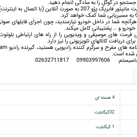
تا جستجو در گوگل را به سادگی انجام دهید.
همچنین GPS یا همان موقعیت مانیتور فابریک پژو 207 به صورت آنلاین (ب
کور از هرآنچه شما در داخل خودرو نیازمندید، چون اجرای فایلهای صو
 خودرو و … پشتیبانی کامل میکند.
ای دریافت کانالهای تلویزیونی را نیز دارد.
 شده است.
سلماسیستم:
09903997606
02632711817
4 هسته ای
32گیگابایت
1 گیگابایت