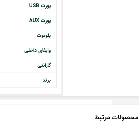
پورت USB
پورت AUX
بلوتوث
وایفای داخلی
گارانتی
برند
محصولات مرتبط