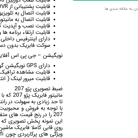
قابلیت پشتیبانی از DVR برای ضبط تصاویربصورت اتومات
دن به علاقه مندی ها
قابلیت اتصال به تلویزی
قابلیت اتصال به
مانیت
قابلیت نصب و آپدیت کل
قابلیت ارتقاء برنامه ها
دارای اینترفیس داخلی 
سوکت فابریک بدون دست
نویگیشن – جی پی اس آفلاین 
دارای GPS نویگیشن گویا آفلاین Navite-Sygic-Nid-Target
قابلیت مشاهده ترافیک آنلای
قابلیت میرور لینک ( ان
ضبط تصویری پژو 207
مانیتور فابریک پژو 207 که با نام
تا حد زیادی به سهولت در ران
با توجه به فروش و محبوبیت 
207 را در رنج قیمت های متفاوت مناسب با نیاز شما عرضه کرده است.
روی قابی کاملا فابریک ماشین پژو 207 قرار گرف