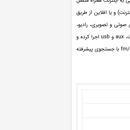
 به اینترنت همراه متصل
رنت) و یا افلاین از طریق
ی صوتی و تصویری، رادیو،
ضبط تصویری آریو z300 تمامی فرمت های موسیقی و ویدیویی را از راه های ارتباطی بلوتوث، aux و usb اجرا کرده و
چنانچه از علاقه مندان به برنامه های مفرح و سرگرم کننده رادیویی هستید، گیرنده رادیو fm/am با جستجوی پیشرفته