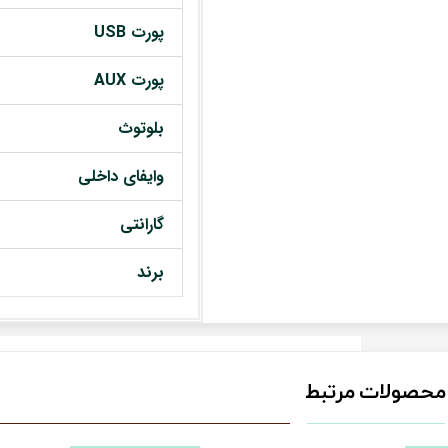
پورت USB
پورت AUX
بلوتوث
وایفای داخلی
گارانتی
برند
محصولات مرتبط