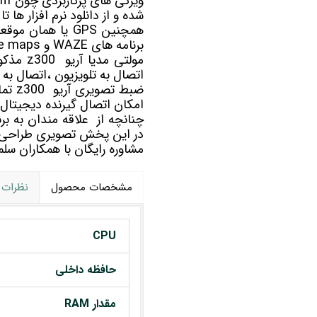
ویژگی های پرکاربردی چون wifi در داخل این پخش اندروید
شده و از دانلود نرم افزار ها 
همچنین GPS یا همان موقعیت مانیتور فابریک
برنامه های WAZE و Google maps به مسیریابی شما کمک خواهد کرد.
مولتی مدیا
آریو z300
مذکور
اتصال به تلویزیون ،اتصال به 
امکان اتصال گیرنده دیجیتال بر
در این پخش تصویری طراحی
مشاوره رایگان با همکاران 
مشخصات محصول
نظرات
CPU
حافظه داخلی
مقدار RAM