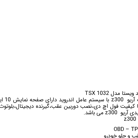
 خودرو
Car 
DASH )
 میدرنج
و
ک
آریو z300
با سیس
 کیفیت فول اچ دی،نصب دوربین عقب،گیرنده دیجیتال،بلوتوث و
ویدی
آریو z300
می باشد.
 و جلو خودرو