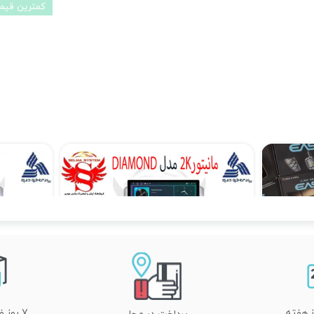
کمترین قیمت 30 روز گ
مانیتور فابریک اندروید JAC j4 جک جی 4 مدل MTK
مانیتور اندروید آریو ARIO z300 برند دیاموند 4 به 64 مدل سیمکارتخور سایز 10.36 اینچ
۴۵,۹۰۰,۰۰۰ تومان
۷ روز ضمانت تعویض