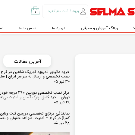
ورود
/
ثبت نام کنید
۰
حساب کاربری من
وبلاگ آموزش و معرفی
درباره ما
تماس با ما
نم
تغییر گذر واژه
سفارشات
خروج از حساب
کاربری
​​آخرین مقالات
خرید مانیتور اندروید فابریک شاهین در کرج و
نصب تخصصی و ارسال به سراسر ایران | سل
۳۰ تیر ۰۵
مرکز نصب تخصصی دوربین ۶۰
تهران – دید کامل، پارک آسان و امنیت بی‌ن
۲۹ تیر ۰۵
نمایندگی مرکزی تخصصی دوربین ثبت وقایع
کمرا) در کرج – امنیت، شواهد حقوقی و نص
۲۸ تیر ۰۵