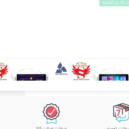
ذشته
مانیتور فابریک خودروی آریو z300 مدل اندروید سری 116 رام 1 حافظه 16
۱۱,۹۰۰,۰۰۰ تومان
۱۴,۸۹۰,۰۰۰ تومان
ضمانت اصالت کالا