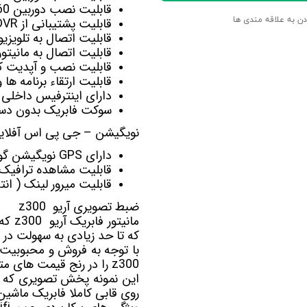
قابلیت نصب
دوربین 360
قابلیت پشتیبانی از DVR برای ضبط تصاویربصورت اتومات
دن به علاقه مندی ها
قابلیت اتصال به تلویزی
قابلیت اتصال به
مانیت
قابلیت نصب و آپدیت کل
قابلیت ارتقاء برنامه ها
دارای اینترفیس داخلی 
سوکت فابریک بدون دست
نویگیشن – جی پی اس آفلاین 
دارای GPS نویگیشن گویا آفلاین Navite-Sygic-Nid-Target
قابلیت مشاهده ترافیک آنلای
قابلیت میرور لینک ( ان
ضبط تصویری آریو z300
مانیتور فابریک
آریو z300
که 
که تا حد زیادی به سهولت در 
با توجه به فروش و محبوبیت 
z300
را در رنج قیمت های مت
روی قابی کاملا فابریک ماشی