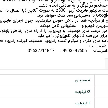
آریو z300
موجب شده تا به سادگی
تا جستجو در گوگل را به سادگی انجام دهید.
آریو z300
به صورت آنلاین (با اتصال به اینت
 از هرآنچه شما در داخل خودرو نیازمندید، چون اجرای فایلها
دوربین خودرو و … پشتیبانی کامل میکند.
ای دریافت کانالهای تلویزیونی را نیز دارد.
 شده است.
سلماسیستم:
09903997606
02632711817
4 هسته ای
32گیگابایت
1 گیگابایت