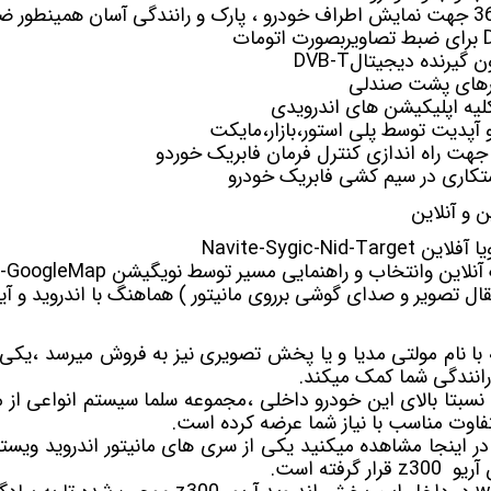
جهت نمایش اطراف خودرو ، پارک و رانندگی آسان همینطور ض
ون
گیرنده دیجیتال
DVB-T
ورهای پشت صندلی
یه اپلیکیشن های اندرویدی
 و آپدیت توسط پلی استور،بازار،مایکت
جهت راه اندازی کنترل فرمان فابریک خوردو
کاری در سیم کشی فابریک خودرو
و آنلاین
ن وانتخاب و راهنمایی مسیر توسط نویگیشن Waze-GoogleMap
تقال تصویر و صدای گوشی برروی مانیتور ) هماهنگ با اندروید و آی
با نام
مولتی مدیا
و یا پخش تصویری نیز به فروش میرسد ،یکی ا
رانندگی شما کمک میکند.
نسبتا بالای این خودرو داخلی ،مجموعه سلما سیستم انواعی ا
فاوت مناسب با نیاز شما عرضه کرده است.
ن
آریو z300
قرار گرفته است.