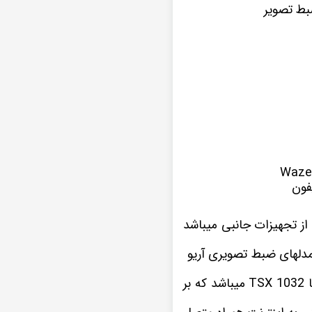
بط تصویر
فون
ز تجهیزات جانبی میباشد
ز مدلهای ضبط تصویری
آریو
این نمونه پخش تصویری که در اینجا مشاهده میکنید یکی از سری های مانیتور اندروید ویستا TSX 1032 میباشد که بر