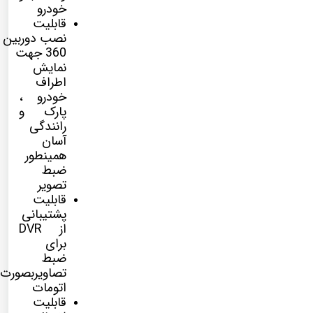
خودرو
قابلیت
نصب
دوربین
360
جهت
نمایش
اطراف
خودرو ،
پارک و
رانندگی
آسان
همینطور
ضبط
تصویر
قابلیت
پشتیبانی
از DVR
برای
ضبط
تصاویربصورت
اتومات
قابلیت