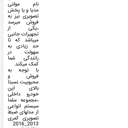
نام
مولتی
مدیا
و یا پخش
تصویری نیز به
فروش میرسد
،یکی از
تجهیزات جانبی
میباشد که تا
حد زیادی به
سهولت در
رانندگی شما
کمک میکند.
با توجه به
فروش و
محبوبیت نسبتا
بالای این
خودرو داخلی
،مجموعه سلما
سیستم انواعی
از مدلهای ضبط
تصویری کمری
2013_2016