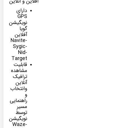
آفلاین و آنلاین
دارای
GPS
نویگیشن
گویا
آفلاین
Navite-
Sygic-
Nid-
Target
قابلیت
مشاهده
ترافیک
آنلاین
وانتخاب
و
راهنمایی
مسیر
توسط
نویگیشن
Waze-