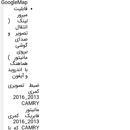
GoogleMap
قابلیت
میرور
لینک (
انتقال
تصویر و
صدای
گوشی
برروی
مانیتور )
هماهنگ
با اندروید
و آیفون
ضبط تصویری
کمری
2013_2016
CAMRY
مانیتور
فابریک کمری
2013_2016
CAMRY که با