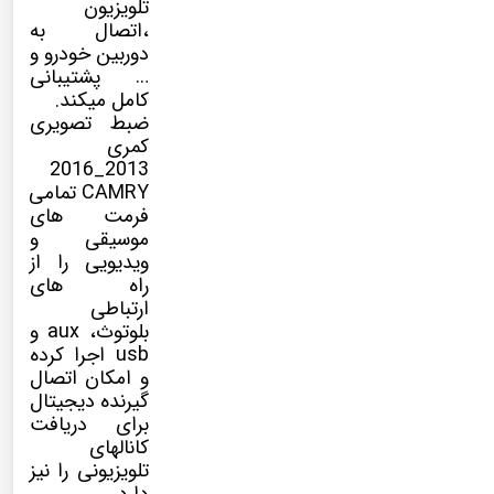
تلویزیون
،اتصال به
دوربین خودرو و
… پشتیبانی
کامل میکند.
ضبط تصویری
کمری
2013_2016
CAMRY تمامی
فرمت های
موسیقی و
ویدیویی را از
راه های
ارتباطی
بلوتوث، aux و
usb اجرا کرده
و امکان اتصال
گیرنده دیجیتال
برای دریافت
کانالهای
تلویزیونی را نیز