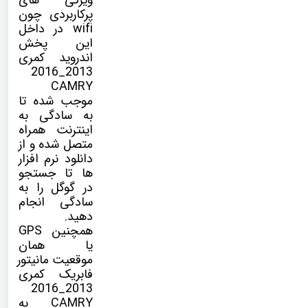
ویژگی های
پرکاربردی چون
wifi در داخل
این پخش
اندروید کمری
2013_2016
CAMRY
موجب شده تا
به سادگی به
اینترنت همراه
متصل شده و از
دانلود نرم افزار
ها تا جستجو
در گوگل را به
سادگی انجام
دهید.
همچنین GPS
یا همان
موقعیت مانیتور
فابریک کمری
2013_2016
CAMRY به