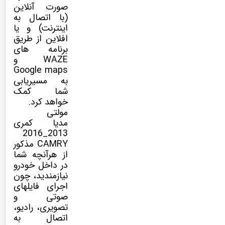
صورت آنلاین
(با اتصال به
اینترنت) و یا
افلاین از طریق
برنامه های
WAZE و
Google maps
به مسیریابی
شما کمک
خواهد کرد.
مولتی
مدیا
کمری
2013_2016
CAMRY مذکور
از هرآنچه شما
در داخل خودرو
نیازمندید، چون
اجرای فایلهای
صوتی و
تصویری، رادیو،
اتصال به