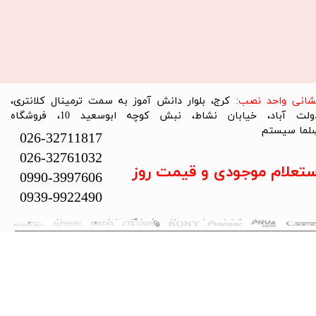
نشانی واحد نصب:
کرج، بلوار دانش آموز به سمت ترمینال کلانتری،
دولت آباد، خیابان نشاط، نبش کوچه ابوسعید 10، فروشگاه
لما سیستم​​​​​​​
026-32711817
026-32761032
ستعلام موجودی و قیمت روز
0990-3997606
0939-9922490
تمام حقوق این سایت متعلق به فروشگاه سلما سیستم می‌باشد.