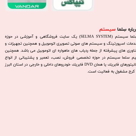
باره سِلما
سیستم​​​​​​​
سِلما سيستم (SELMA SYSTEM) یک سایت فروشگاهی و آموزشی در حوزه
دمات اسپورتینگ و سیستم های صوتی تصویری اتوموبیل و همچنین تجهیزات و
ناوری های پیشرفته از جمله ردیاب های ماهواره ای اتوموبیل می باشد. همچنين
يم سلما سيستم در حوزه تخصصی فروش، نصب، تعمير و پشتيبانی از انواع
مانيتورهای فابريك يا همان DVD فابريك خودروهای داخلی و خارجی در استان البرز
كرج مشغول به فعاليت است.​​​​​​​