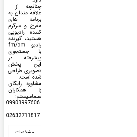
دارد.
چنانچه از
علاقه مندان به
برنامه های
مفرح و سرگرم
کننده رادیویی
هستید، گیرنده
رادیو fm/am
با جستجوی
پیشرفته در
این پخش
تصویری طراحی
شده است.
مشاوره رایگان
با همکاران
سلماسیستم:
09903997606
02632711817
مشخصات