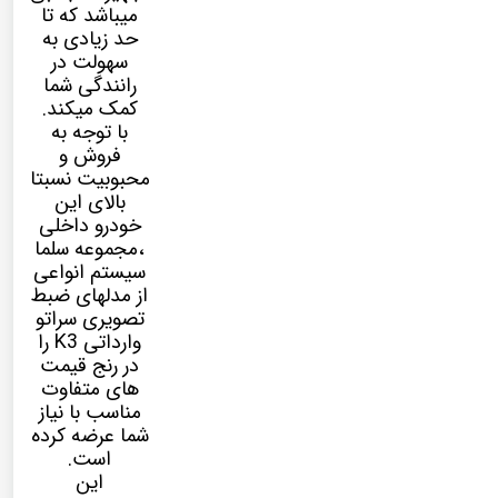
میباشد که تا
حد زیادی به
سهولت در
رانندگی شما
کمک میکند.
با توجه به
فروش و
محبوبیت نسبتا
بالای این
خودرو داخلی
،مجموعه سلما
سیستم انواعی
از مدلهای ضبط
تصویری
سراتو
وارداتی K3
را
در رنج قیمت
های متفاوت
مناسب با نیاز
شما عرضه کرده
است.
این