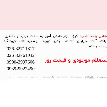
نشانی واحد نصب:
کرج، بلوار دانش آموز به سمت ترمینال کلانتری،
دولت آباد، خیابان نشاط، نبش کوچه ابوسعید 10، فروشگاه
لما سیستم​​​​​​​
026-32711817
026-32761032
ستعلام موجودی و قیمت روز
0990-3997606
0939-9922490
تمام حقوق این سایت متعلق به فروشگاه سلما سیستم می‌باشد.