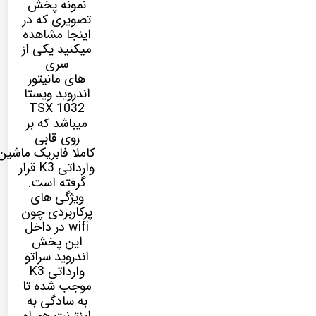
نمونه پخش
تصویری که در
اینجا مشاهده
میکنید یکی از
سری
های مانیتور
اندروید ویستا
TSX 1032
میباشد که بر
روی قابی
کاملا فابریک ماشی
وارداتی K3
قرار
گرفته است.
ویژگی های
پرکاربردی چون
wifi در داخل
این پخش
اندروید
سراتو
وارداتی K3
موجب شده تا
به سادگی به