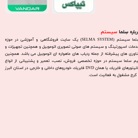
باره سِلما
سیستم​​​​​​​
سِلما سيستم (SELMA SYSTEM) یک سایت فروشگاهی و آموزشی در حوزه
دمات اسپورتینگ و سیستم های صوتی تصویری اتوموبیل و همچنین تجهیزات و
ناوری های پیشرفته از جمله ردیاب های ماهواره ای اتوموبیل می باشد. همچنين
يم سلما سيستم در حوزه تخصصی فروش، نصب، تعمير و پشتيبانی از انواع
مانيتورهای فابريك يا همان DVD فابريك خودروهای داخلی و خارجی در استان البرز
كرج مشغول به فعاليت است.​​​​​​​