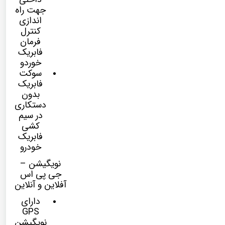
جهت راه
اندازی
کنترل
فرمان
فابریک
خوردو
سوکت
فابریک
بدون
دستکاری
در سیم
کشی
فابریک
خودرو
نویگیشن –
جی پی اس
آفلاین و آنلاین
دارای
GPS
نویگیشن