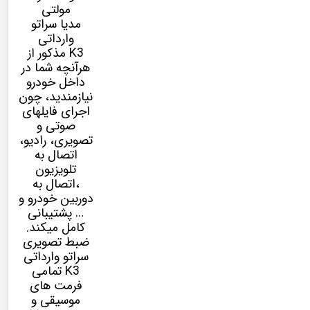
مولتی
مدیا
سراتو
وارداتی
K3
مذکور از
هرآنچه شما در
داخل خودرو
نیازمندید، چون
اجرای فایلهای
صوتی و
تصویری، رادیو،
اتصال به
تلویزیون
،اتصال به
دوربین خودرو و
… پشتیبانی
کامل میکند.
ضبط تصویری
سراتو وارداتی
K3 تمامی
فرمت های
موسیقی و