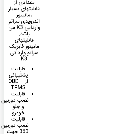
تعدادی از
قابلیتهای بسیار
،مانیتور
اندرویدی
سراتو
وارداتی K3
می
باشد.
قابلیتهای
مانیتور فابریک
سراتو وارداتی
K3
قابلیت
پشتیبانی
از OBD –
TPMS
قابلیت
نصب
دوربین
ع
و جلو
خودرو
قابلیت
نصب
دوربین
360
جهت