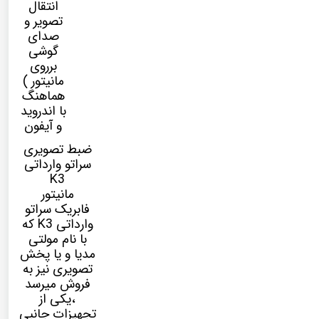
انتقال
تصویر و
صدای
گوشی
برروی
مانیتور )
هماهنگ
با اندروید
و آیفون
ضبط تصویری
سراتو وارداتی
K3
مانیتور
فابریک
سراتو
وارداتی K3
که
با نام
مولتی
مدیا
و یا پخش
تصویری نیز به
فروش میرسد
،یکی از
تجهیزات جانبی