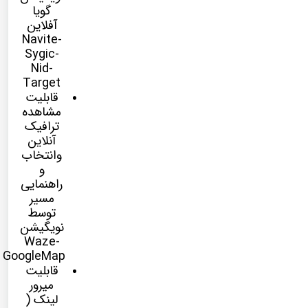
گویا
آفلاین
Navite-
Sygic-
Nid-
Target
قابلیت
مشاهده
ترافیک
آنلاین
وانتخاب
و
راهنمایی
مسیر
توسط
نویگیشن
Waze-
GoogleMap
قابلیت
میرور
لینک (