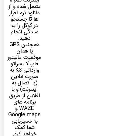
اینترنت همراه
متصل شده و از
دانلود نرم افزار
ها تا جستجو
در گوگل را به
سادگی انجام
دهید.
همچنین GPS
یا همان
موقعیت مانیتور
فابریک
سراتو
وارداتی K3
به
صورت آنلاین
(با اتصال به
اینترنت) و یا
افلاین از طریق
برنامه های
WAZE و
Google maps
به مسیریابی
شما کمک
خواهد کرد.