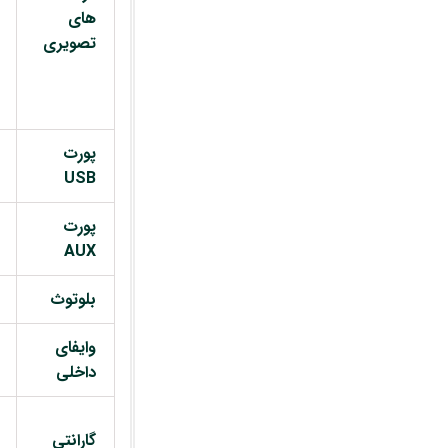
های
تصویری
پورت
USB
پورت
AUX
بلوتوث
وایفای
داخلی
گارانتی