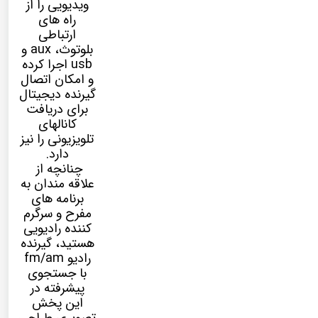
ویدیویی را از
راه های
ارتباطی
بلوتوث، aux و
usb اجرا کرده
و امکان اتصال
گیرنده دیجیتال
برای دریافت
کانالهای
تلویزیونی را نیز
دارد.
چنانچه از
علاقه مندان به
برنامه های
مفرح و سرگرم
کننده رادیویی
هستید، گیرنده
رادیو fm/am
با جستجوی
پیشرفته در
این پخش