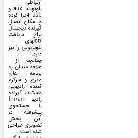
ارتباطی
بلوتوث، aux و
usb اجرا کرده
و امکان اتصال
گیرنده دیجیتال
برای دریافت
کانالهای
تلویزیونی را نیز
دارد.
چنانچه از
علاقه مندان به
برنامه های
مفرح و سرگرم
کننده رادیویی
هستید، گیرنده
رادیو fm/am
با جستجوی
پیشرفته در
این پخش
تصویری طراحی
شده است.