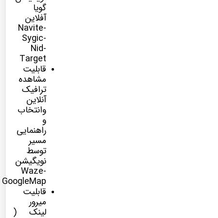
گویا
آفلاین
Navite-
Sygic-
Nid-
Target
قابلیت
مشاهده
ترافیک
آنلاین
وانتخاب
و
راهنمایی
مسیر
توسط
نویگیشن
Waze-
GoogleMap
قابلیت
میرور
لینک (