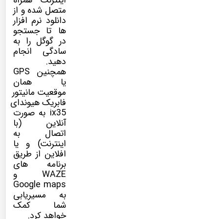
اینترنت همراه
متصل شده و از
دانلود نرم افزار
ها تا جستجو
در گوگل را به
سادگی انجام
دهید.
همچنین GPS
یا همان
موقعیت مانیتور
فابریک هیوندای
ix35 به صورت
آنلاین (با
اتصال به
اینترنت) و یا
افلاین از طریق
برنامه های
WAZE و
Google maps
به مسیریابی
شما کمک
خواهد کرد.