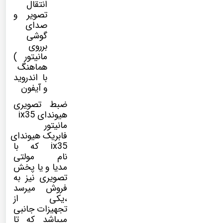
انتقال
تصویر و
صدای
گوشی
برروی
مانیتور )
هماهنگ
با اندروید
و آیفون
ضبط تصویری
هیوندای ix35
مانیتور
فابریک هیوندای
ix35 که با
نام
مولتی
مدیا
و یا پخش
تصویری نیز به
فروش میرسد
،یکی از
تجهیزات جانبی
میباشد که تا