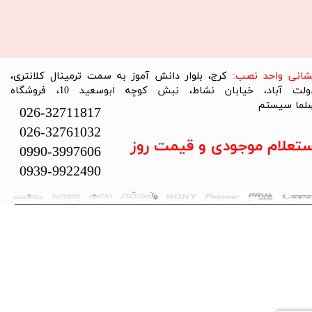
نشانی واحد نصب:
کرج، بلوار دانش آموز به سمت ترمینال کلانتری،
دولت آباد، خیابان نشاط، نبش کوچه ابوسعید 10، فروشگاه
لما سیستم​​​​​​​
026-32711817
026-32761032
ستعلام موجودی و قیمت روز
0990-3997606
0939-9922490
تمام حقوق این سایت متعلق به فروشگاه سلما سیستم می‌باشد.