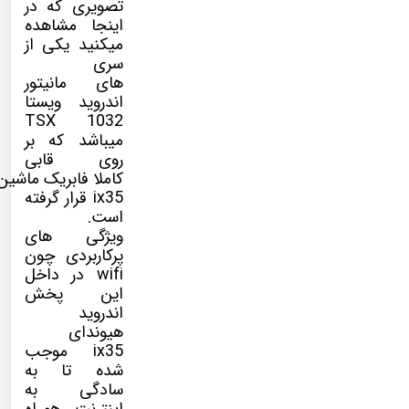
تصویری که در
اینجا مشاهده
میکنید یکی از
سری
های مانیتور
اندروید ویستا
TSX 1032
میباشد که بر
روی قابی
کاملا فابریک ماشین
ix35 قرار گرفته
است.
ویژگی های
پرکاربردی چون
wifi در داخل
این پخش
اندروید
هیوندای
ix35 موجب
شده تا به
سادگی به