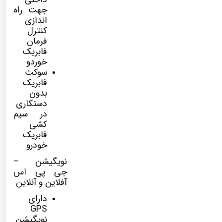
جهت راه
اندازی
کنترل
فرمان
فابریک
خوردو
سوکت
فابریک
بدون
دستکاری
در سیم
کشی
فابریک
خودرو
نویگیشن –
جی پی اس
آفلاین و آنلاین
دارای
GPS
نویگیشن