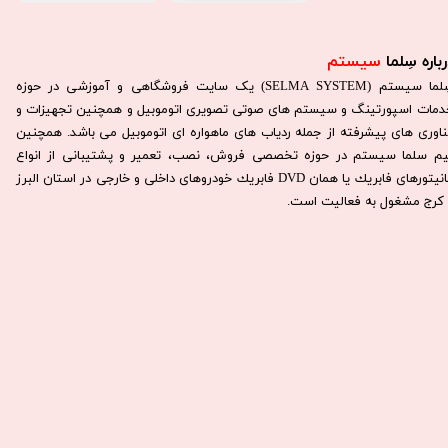
باره سِلما
سیستم​​​​​​​
سِلما سيستم (SELMA SYSTEM) یک سایت فروشگاهی و آموزشی در حوزه
دمات اسپورتینگ و سیستم های صوتی تصویری اتوموبیل و همچنین تجهیزات و
ناوری های پیشرفته از جمله ردیاب های ماهواره ای اتوموبیل می باشد. همچنين
يم سلما سيستم در حوزه تخصصی فروش، نصب، تعمير و پشتيبانی از انواع
مانيتورهای فابريك يا همان DVD فابريك خودروهای داخلی و خارجی در استان البرز
كرج مشغول به فعاليت است.​​​​​​​