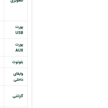
تصویری
پورت
USB
پورت
AUX
بلوتوث
وایفای
داخلی
گارانتی