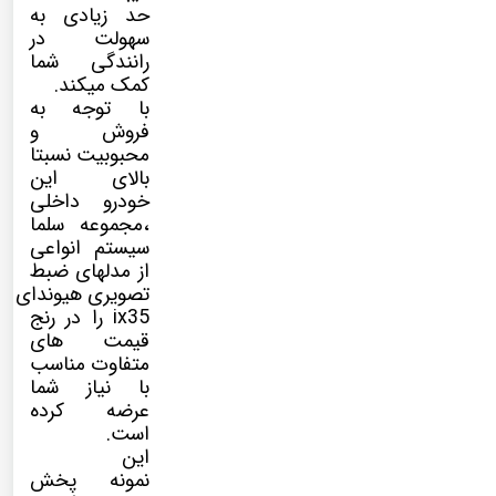
حد زیادی به
سهولت در
رانندگی شما
کمک میکند.
با توجه به
فروش و
محبوبیت نسبتا
بالای این
خودرو داخلی
،مجموعه سلما
سیستم انواعی
از مدلهای ضبط
تصویری هیوندای
ix35 را در رنج
قیمت های
متفاوت مناسب
با نیاز شما
عرضه کرده
است.
این
نمونه پخش