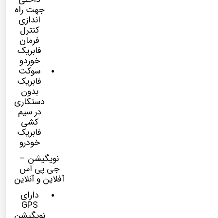
جهت راه
اندازی
کنترل
فرمان
فابریک
خوردو
سوکت
فابریک
بدون
دستکاری
در سیم
کشی
فابریک
خودرو
نویگیشن –
جی پی اس
آفلاین و آنلاین
دارای
GPS
نویگیشن