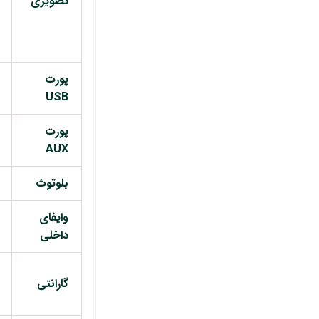
تصویری
پورت
USB
پورت
AUX
بلوتوث
وایفای
داخلی
گارانتی