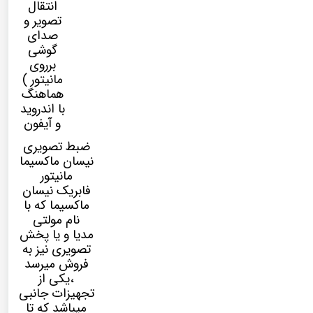
انتقال
تصویر و
صدای
گوشی
برروی
مانیتور )
هماهنگ
با اندروید
و آیفون
ضبط تصویری
نیسان ماکسیما
مانیتور
فابریک نیسان
ماکسیما که با
نام
مولتی
مدیا
و یا پخش
تصویری نیز به
فروش میرسد
،یکی از
تجهیزات جانبی
میباشد که تا