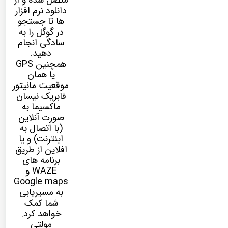
متصل شده و از
دانلود نرم افزار
ها تا جستجو
در گوگل را به
سادگی انجام
دهید.
همچنین GPS
یا همان
موقعیت مانیتور
فابریک نیسان
ماکسیما به
صورت آنلاین
(با اتصال به
اینترنت) و یا
افلاین از طریق
برنامه های
WAZE و
Google maps
به مسیریابی
شما کمک
خواهد کرد.
مولتی