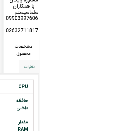
مشاوره رایگان
با همکاران
سلماسیستم:
09903997606
02632711817
مشخصات
محصول
نظرات
CPU
حافظه
داخلی
مقدار
RAM