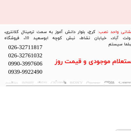
نشانی واحد نصب:
کرج، بلوار دانش آموز به سمت ترمینال کلانتری،
دولت آباد، خیابان نشاط، نبش کوچه ابوسعید 10، فروشگاه
لما سیستم​​​​​​​
026-32711817
026-32761032
ستعلام موجودی و قیمت روز
0990-3997606
0939-9922490
تمام حقوق این سایت متعلق به فروشگاه سلما سیستم می‌باشد.