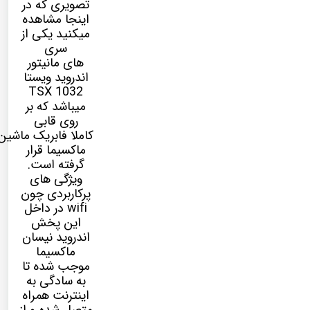
تصویری که در
اینجا مشاهده
میکنید یکی از
سری
های مانیتور
اندروید ویستا
TSX 1032
میباشد که بر
روی قابی
کاملا فابریک ماشین
ماکسیما قرار
گرفته است.
ویژگی های
پرکاربردی چون
wifi در داخل
این پخش
اندروید نیسان
ماکسیما
موجب شده تا
به سادگی به
اینترنت همراه