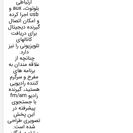
ارتباطی
بلوتوث، aux و
usb اجرا کرده
و امکان اتصال
گیرنده دیجیتال
برای دریافت
کانالهای
تلویزیونی را نیز
دارد.
چنانچه از
علاقه مندان به
برنامه های
مفرح و سرگرم
کننده رادیویی
هستید، گیرنده
رادیو fm/am
با جستجوی
پیشرفته در
این پخش
تصویری طراحی
شده است.