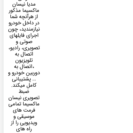
مدیا
نیسان
ماکسیما مذکور
از هرآنچه شما
در داخل خودرو
نیازمندید، چون
اجرای فایلهای
صوتی و
تصویری، رادیو،
اتصال به
تلویزیون
،اتصال به
دوربین خودرو و
… پشتیبانی
کامل میکند.
ضبط
تصویری نیسان
ماکسیما تمامی
فرمت های
موسیقی و
ویدیویی را از
راه های