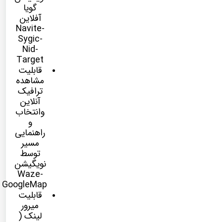
گویا
آفلاین
Navite-
Sygic-
Nid-
Target
قابلیت
مشاهده
ترافیک
آنلاین
وانتخاب
و
راهنمایی
مسیر
توسط
نویگیشن
Waze-
GoogleMap
قابلیت
میرور
لینک (