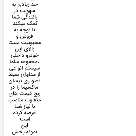
حد زیادی به
سهولت در
رانندگی شما
کمک میکند.
با توجه به
فروش و
محبوبیت نسبتا
بالای این
خودرو داخلی
،مجموعه سلما
سیستم انواعی
از مدلهای ضبط
تصویری نیسان
ماکسیما را در
رنج قیمت های
متفاوت مناسب
با نیاز شما
عرضه کرده
است.
این
نمونه پخش