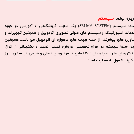
باره سِلما
سیستم​​​​​​​
سِلما سيستم (SELMA SYSTEM) یک سایت فروشگاهی و آموزشی در حوزه
دمات اسپورتینگ و سیستم های صوتی تصویری اتوموبیل و همچنین تجهیزات و
ناوری های پیشرفته از جمله ردیاب های ماهواره ای اتوموبیل می باشد. همچنين
يم سلما سيستم در حوزه تخصصی فروش، نصب، تعمير و پشتيبانی از انواع
مانيتورهای فابريك يا همان DVD فابريك خودروهای داخلی و خارجی در استان البرز
كرج مشغول به فعاليت است.​​​​​​​