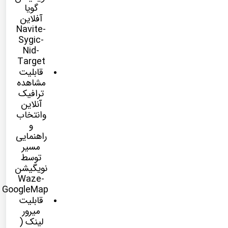
گویا
آفلاین
Navite-
Sygic-
Nid-
Target
قابلیت
مشاهده
ترافیک
آنلاین
وانتخاب
و
راهنمایی
مسیر
توسط
نویگیشن
Waze-
GoogleMap
قابلیت
میرور
لینک (