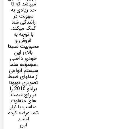
میباشد که تا
حد زیادی به
سهولت در
رانندگی شما
کمک میکند.
با توجه به
فروش و
محبوبیت نسبتا
بالای این
خودرو داخلی
،مجموعه سلما
سیستم انواعی
از مدلهای ضبط
تصویری تویوتا
پرادو 2016 را
در رنج قیمت
های متفاوت
مناسب با نیاز
شما عرضه کرده
است.
این