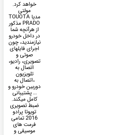
خواهد کرد.
مولتی
مدیا
TOUOTA
PRADO مذکور
از هرآنچه شما
در داخل خودرو
نیازمندید، چون
اجرای فایلهای
صوتی و
تصویری، رادیو،
اتصال به
تلویزیون
،اتصال به
دوربین خودرو و
… پشتیبانی
کامل میکند.
ضبط تصویری
تویوتا پرادو
2016 تمامی
فرمت های
موسیقی و