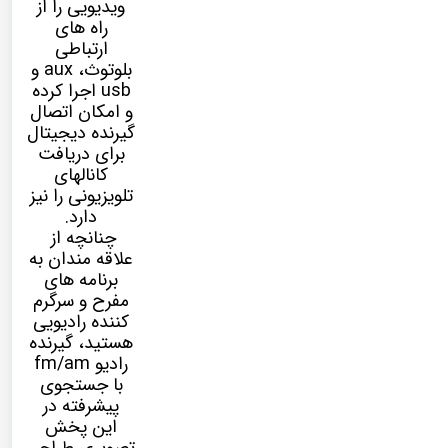
ویدیویی را از
راه های
ارتباطی
بلوتوث، aux و
usb اجرا کرده
و امکان اتصال
گیرنده دیجیتال
برای دریافت
کانالهای
تلویزیونی را نیز
دارد.
چنانچه از
علاقه مندان به
برنامه های
مفرح و سرگرم
کننده رادیویی
هستید، گیرنده
رادیو fm/am
با جستجوی
پیشرفته در
این پخش