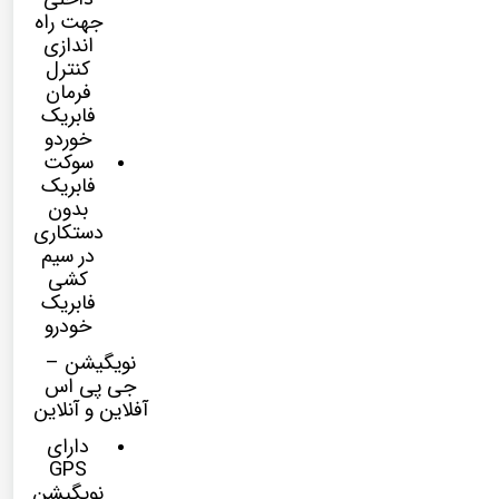
جهت راه
اندازی
کنترل
فرمان
فابریک
خوردو
سوکت
فابریک
بدون
دستکاری
در سیم
کشی
فابریک
خودرو
نویگیشن –
جی پی اس
آفلاین و آنلاین
دارای
GPS
نویگیشن