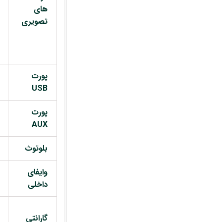
های
تصویری
پورت
USB
پورت
AUX
بلوتوث
وایفای
داخلی
گارانتی