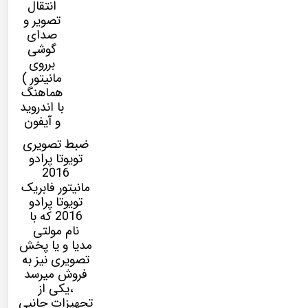
انتقال
تصویر و
صدای
گوشی
برروی
مانیتور )
هماهنگ
با اندروید
و آیفون
ضبط تصویری
تویوتا پرادو
2016
مانیتور فابریک
تویوتا پرادو
2016 که با
نام
مولتی
مدیا
و یا پخش
تصویری نیز به
فروش میرسد
،یکی از
تجهیزات جانبی