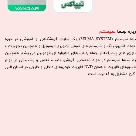
باره سِلما
سیستم​​​​​​​
سِلما سيستم (SELMA SYSTEM) یک سایت فروشگاهی و آموزشی در حوزه
دمات اسپورتینگ و سیستم های صوتی تصویری اتوموبیل و همچنین تجهیزات و
ناوری های پیشرفته از جمله ردیاب های ماهواره ای اتوموبیل می باشد. همچنين
يم سلما سيستم در حوزه تخصصی فروش، نصب، تعمير و پشتيبانی از انواع
مانيتورهای فابريك يا همان DVD فابريك خودروهای داخلی و خارجی در استان البرز
كرج مشغول به فعاليت است.​​​​​​​