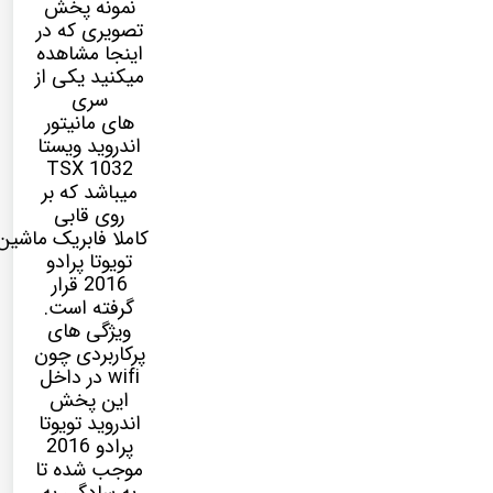
نمونه پخش
تصویری که در
اینجا مشاهده
میکنید یکی از
سری
های مانیتور
اندروید ویستا
TSX 1032
میباشد که بر
روی قابی
کاملا فابریک ماشین
تویوتا پرادو
2016 قرار
گرفته است.
ویژگی های
پرکاربردی چون
wifi در داخل
این پخش
اندروید تویوتا
پرادو 2016
موجب شده تا