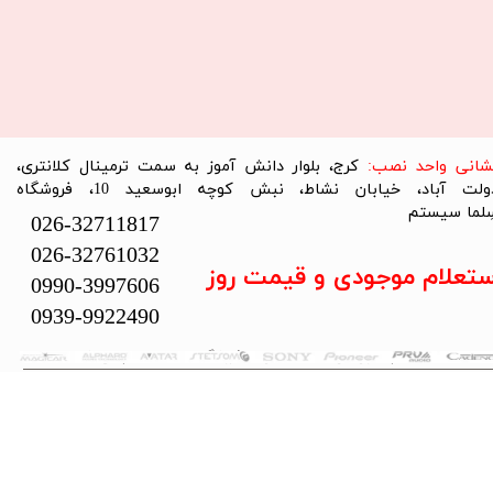
نشانی واحد نصب:
کرج، بلوار دانش آموز به سمت ترمینال کلانتری،
دولت آباد، خیابان نشاط، نبش کوچه ابوسعید 10، فروشگاه
لما سیستم​​​​​​​
026-32711817
026-32761032
ستعلام موجودی و قیمت روز
0990-3997606
0939-9922490
تمام حقوق این سایت متعلق به فروشگاه سلما سیستم می‌باشد.