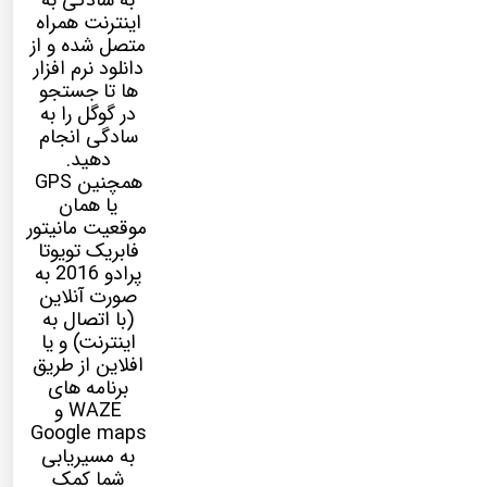
به سادگی به
اینترنت همراه
متصل شده و از
دانلود نرم افزار
ها تا جستجو
در گوگل را به
سادگی انجام
دهید.
همچنین GPS
یا همان
موقعیت مانیتور
فابریک تویوتا
پرادو 2016 به
صورت آنلاین
(با اتصال به
اینترنت) و یا
افلاین از طریق
برنامه های
WAZE و
Google maps
به مسیریابی
شما کمک