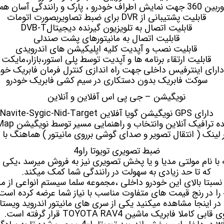
ربین 360
جهت نمایش اطراف خودرو ، پارک و رانندگی آسان هم
قابلیت پشتیبانی از DVR برای ضبط تصاویربصورت اتومات
قابلیت اتصال به تلویزیون
گیرنده دیجیتال
DVB-T
قابلیت اتصال به
مانیتورهای پشت صندلی
قابلیت نصب و آپدیت کلیه اپلیکیشن های اندرویدی
قابلیت ارتقاء برنامه ها و آپدیت توسط پلی استور،بازار،مایکت
دارای اینترفیس داخلی جهت راه اندازی کنترل فرمان فابریک خور
سوکت فابریک بدون دستکاری در سیم کشی فابریک خودرو
نویگیشن – جی پی اس آفلاین و آنلاین
دارای GPS نویگیشن گویا آفلاین Navite-Sygic-Nid-Target
رافیک آنلاین وانتخاب و راهنمایی مسیر توسط نویگیشن Waze-GoogleMap
 لینک ( انتقال تصویر و صدای گوشی برروی مانیتور ) هماهنگ با ا
ضبط تصویری تویوتا راو4
مولتی مدیا
و یا پخش تصویری نیز به فروش میرسد ،یکی از
که تا حد زیادی به سهولت در رانندگی شما کمک میکند.
نسبتا بالای این خودرو داخلی ،مجموعه سلما سیستم انواعی از م
 قابی کاملا فابریک ماشین TOYOTA RAV4 قرار گرفته است.