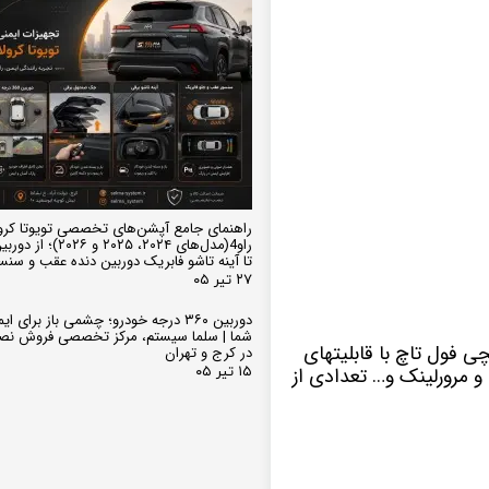
راهنمای جامع آپشن‌های تخصصی تویوتا کرو
تا آینه تاشو فابریک دوربین دنده عقب و سن
۲۷ تیر ۰۵
دوربین ۳۶۰ درجه خودرو؛ چشمی باز برای
شما | سلما سیستم، مرکز تخصصی فروش نص
عامل اندروید دارای صفحه نمایش 10 اینچی فول تاچ با قابلیتهای
در کرج و تهران
 مرورلینک و… تعدادی از
۱۵ تیر ۰۵