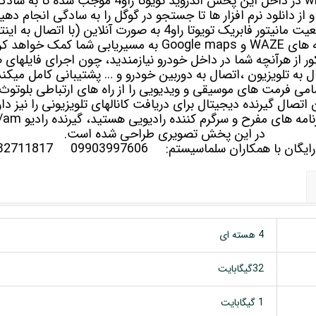
ویژگی های پرکاربردی چون wifi در داخل این پخش اندروی
 از دانلود نرم افزار ها تا جستجو در گوگل را به سادگی انجام دهی
همچنین GPS یا همان موقعیت مانیتور فابریک تویوتا راو4 به صورت آن
Goo به مسیریابی شما کمک خواهد کرد.
ا راو4 مذکور از هرآنچه شما در داخل خودرو نیازمندید، چون اجرای فایله
ل به تلویزیون ،اتصال به دوربین خودرو و … پشتیبانی کامل میکند
 اتصال گیرنده دیجیتال برای دریافت کانالهای تلویزیونی را نیز دار
در این پخش تصویری طراحی شده است.
رایگان با همکاران سلماسیستم:
09903997606
32711817
4 هسته ای
32گیگابایت
1 گیگابایت