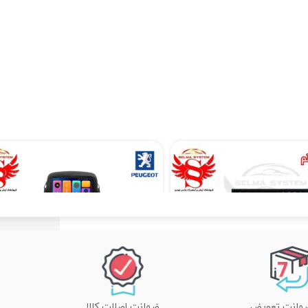
مانیتور اندروید 7 اینچ یونیورسال برند ویستا مدل TSX 2032
مانیتور فابریک اندروید مدل 7 اینچ پژو 207
۱۷,۸۹۰,۰۰۰ تومان
۱۳,۵۱۰,۲۰۰ تومان
ضمانت اصالت کالا