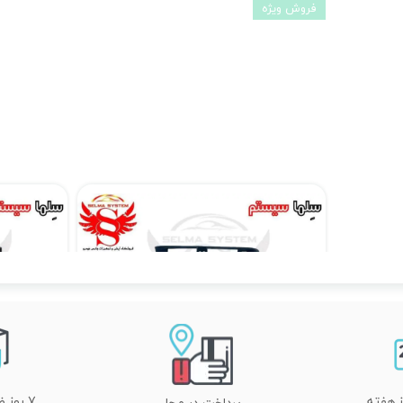
فروش ویژه
مانیتور فابریک اندروید تارا Taraبرند ویستا مدل MTX 1032
۱۴,۸۹۰,۰۰۰ تومان
۷ روز ضمانت تعویض