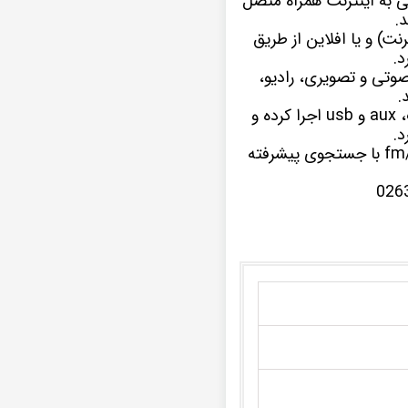
د تویوتا راو4 موجب شده تا به سادگی به اینترنت همراه متصل
د.
لاین (با اتصال به اینترنت) و یا افلاین از طریق
ای صوتی و تصویری، رادیو،
.
ضبط تصویری تویوتا راو4 تمامی فرمت های موسیقی و ویدیویی را از راه های ارتباطی بلوتوث، aux و usb اجرا کرده و
د.
چنانچه از علاقه مندان به برنامه های مفرح و سرگرم کننده رادیویی هستید، گیرنده رادیو fm/am با جستجوی پیشرفته
026