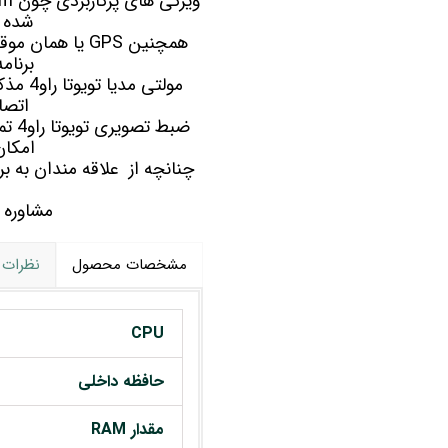
شده و
برنامه های WAZE و gle maps
مولتی مدیا
تویوت
اتصا
امکان
مشاوره 
مشخصات محصول
نظرات
CPU
حافظه داخلی
مقدار RAM