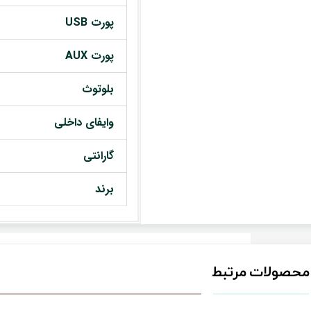
پورت USB
پورت AUX
بلوتوث
وایفای داخلی
گارانتی
برند
محصولات مرتبط