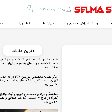
ورود
/
ثبت نام کنید
۰
حساب کاربری من
وبلاگ آموزش و معرفی
درباره ما
تماس با ما
نم
تغییر گذر واژه
سفارشات
خروج از حساب
کاربری
​​آخرین مقالات
خرید مانیتور اندروید فابریک شاهین در کرج و
نصب تخصصی و ارسال به سراسر ایران | سل
۳۰ تیر ۰۵
مرکز نصب تخصصی دوربین ۶۰
تهران – دید کامل، پارک آسان و امنیت بی‌ن
۲۹ تیر ۰۵
نمایندگی مرکزی تخصصی دوربین ثبت وقایع
کمرا) در کرج – امنیت، شواهد حقوقی و نص
۲۸ تیر ۰۵