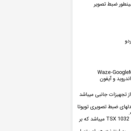
ینطور ضبط تصویر
دو
ندروید و آیفون
 تجهیزات جانبی میباشد
دلهای ضبط تصویری تویوتا
این نمونه پخش تصویری که در اینجا مشاهده میکنید یکی از سری های مانیتور اندروید ویستا TSX 1032 میباشد که بر