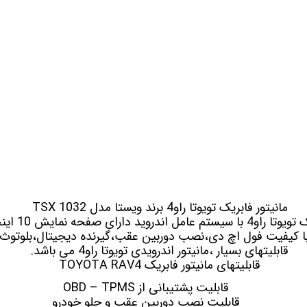
 خودرو
Car 
DASH )
 میدرنج
و
مانیتور فابریک تویوتا راو4 برند ویستا مدل TSX 1032
 تویوتا راو4
با سیستم 
 کیفیت فول اچ دی،نصب دوربین عقب،گیرنده دیجیتال،بلوتوث و
قابلیتهای بسیار ،مانیتور اندرویدی تویوتا راو4 می باشد.
قابلیتهای مانیتور فابریک TOYOTA RAV4
قابلیت پشتیبانی از OBD – TPMS
قابلیت نصب
دوربین
عقب و جلو خودرو