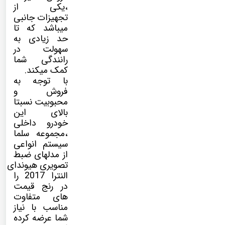
،یکی از
تجهیزات جانبی
میباشد که تا
حد زیادی به
سهولت در
رانندگی شما
کمک میکند.
با توجه به
فروش و
محبوبیت نسبتا
بالای این
خودرو داخلی
،مجموعه سلما
سیستم انواعی
از مدلهای ضبط
تصویری هیوندای
النترا 2017 را
در رنج قیمت
های متفاوت
مناسب با نیاز
شما عرضه کرده