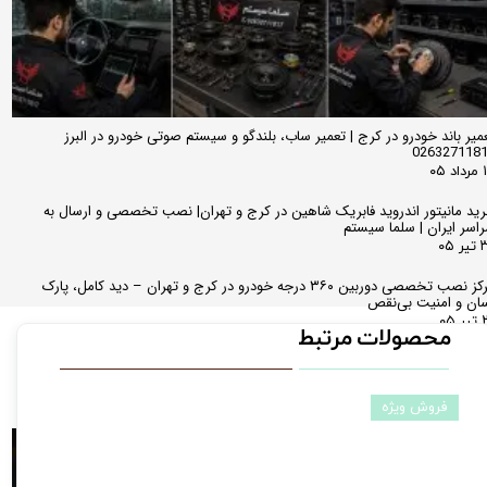
میر باند خودرو در کرج | تعمیر ساب، بلندگو و سیستم صوتی خودرو در البرز
026327118
 ۰۵
ید مانیتور اندروید فابریک شاهین در کرج و تهران| نصب تخصصی و ارسال به
اسر ایران | سلما سیستم
 ۰۵
مرکز نصب تخصصی دوربین ۳۶۰ درجه خودرو در کرج و تهران – دید کامل، پارک
ان و امنیت بی‌نقص
 ۰۵
محصولات مرتبط
ایندگی مرکزی تخصصی دوربین ثبت وقایع خودرو (دش کمرا) در کرج – امنیت،
اهد حقوقی و نصب مخفیانه
ر ۰۵
فروش ویژه