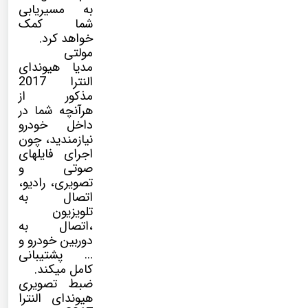
به مسیریابی
شما کمک
خواهد کرد.
مولتی
مدیا
هیوندای
النترا 2017
مذکور از
هرآنچه شما در
داخل خودرو
نیازمندید، چون
اجرای فایلهای
صوتی و
تصویری، رادیو،
اتصال به
تلویزیون
،اتصال به
دوربین خودرو و
… پشتیبانی
کامل میکند.
ضبط تصویری
هیوندای النترا