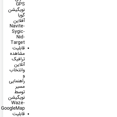
GPS
نویگیشن
گویا
آفلاین
Navite-
Sygic-
Nid-
Target
قابلیت
مشاهده
ترافیک
آنلاین
وانتخاب
و
راهنمایی
مسیر
توسط
نویگیشن
Waze-
GoogleMap
قابلیت