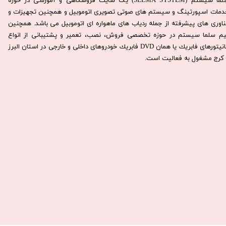
سِلما سيستم (SELMA SYSTEM) یک سایت فروشگاهی و آموزشی در حوزه
دمات اسپورتینگ و سیستم های صوتی تصویری اتوموبیل و همچنین تجهیزات و
ناوری های پیشرفته از جمله ردیاب های ماهواره ای اتوموبیل می باشد. همچنين
يم سلما سيستم در حوزه تخصصی فروش، نصب، تعمير و پشتيبانی از انواع
مانيتورهای فابريك يا همان DVD فابريك خودروهای داخلی و خارجی در استان البرز
كرج مشغول به فعاليت است.​​​​​​​