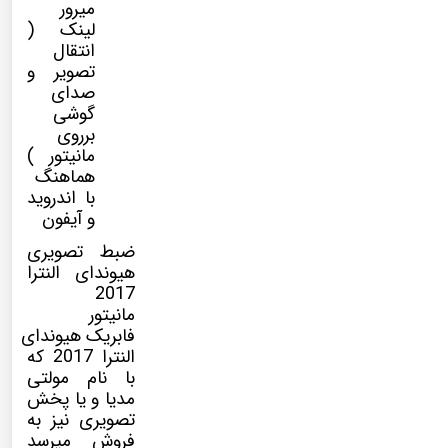
میرور
لینک (
انتقال
تصویر و
صدای
گوشی
برروی
مانیتور )
هماهنگ
با اندروید
و آیفون
ضبط تصویری
هیوندای النترا
2017
مانیتور
فابریک هیوندای
النترا 2017 که
با نام
مولتی
مدیا
و یا پخش
تصویری نیز به
فروش میرسد