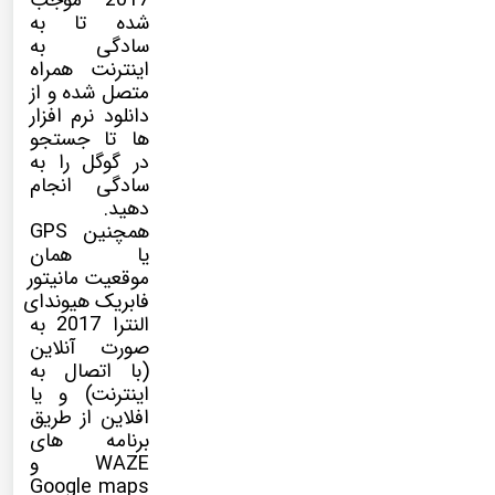
2017 موجب
شده تا به
سادگی به
اینترنت همراه
متصل شده و از
دانلود نرم افزار
ها تا جستجو
در گوگل را به
سادگی انجام
دهید.
همچنین GPS
یا همان
موقعیت مانیتور
فابریک هیوندای
النترا 2017 به
صورت آنلاین
(با اتصال به
اینترنت) و یا
افلاین از طریق
برنامه های
WAZE و
Google maps