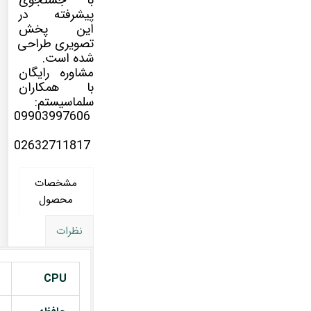
با جستجوی
پیشرفته در
این پخش
تصویری طراحی
شده است.
مشاوره رایگان
با همکاران
سلماسیستم:
09903997606
02632711817
مشخصات
محصول
نظرات
CPU