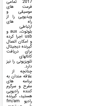
2017 تمامی
فرمت های
موسیقی و
ویدیویی را از
راه های
ارتباطی
بلوتوث، aux و
usb اجرا کرده
و امکان اتصال
گیرنده دیجیتال
برای دریافت
کانالهای
تلویزیونی را نیز
دارد.
چنانچه از
علاقه مندان به
برنامه های
مفرح و سرگرم
کننده رادیویی
هستید، گیرنده
رادیو fm/am