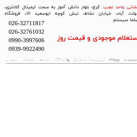
نشانی واحد نصب:
کرج، بلوار دانش آموز به سمت ترمینال کلانتری،
دولت آباد، خیابان نشاط، نبش کوچه ابوسعید 10، فروشگاه
لما سیستم​​​​​​​
026-32711817
026-32761032
ستعلام موجودی و قیمت روز
0990-3997606
0939-9922490
تمام حقوق این سایت متعلق به فروشگاه سلما سیستم می‌باشد.