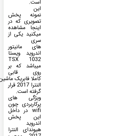
است.
این
نمونه پخش
تصویری که در
اینجا مشاهده
میکنید یکی از
سری
های مانیتور
اندروید ویستا
TSX 1032
میباشد که بر
روی قابی
کاملا فابریک ماشین
النترا 2017 قرار
گرفته است.
ویژگی های
پرکاربردی چون
wifi در داخل
این پخش
اندروید
هیوندای النترا