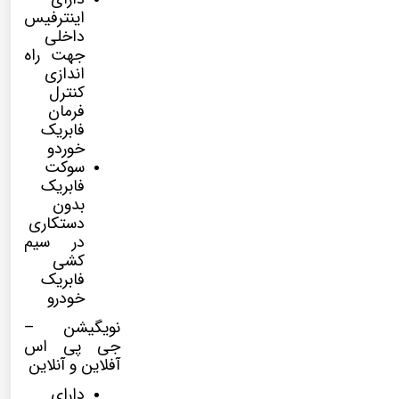
اینترفیس
داخلی
جهت راه
اندازی
کنترل
فرمان
فابریک
خوردو
سوکت
فابریک
بدون
دستکاری
در سیم
کشی
فابریک
خودرو
نویگیشن –
جی پی اس
آفلاین و آنلاین
دارای