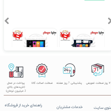
مانیتور فابریک اندروید تارا Taraبرند ویستا مدل MTX 1032
مانیتور اندروید 7 اینچ یونیورسال برند ویستا مدل TSX 2032
۱۴,۸۹۰,۰۰۰ تومان
۱۷,۸۹۰,۰۰۰ تومان
۰
۷ روز ضمانت تعویض
پشتیبانی 7 روز هفته
ضمانت اصالت کالا
پرداخت در محل
(خریدهای بالای
2 میلیون تومان)
راهنمای خرید از فروشگاه
خدمات مشتریان
نوی سایت