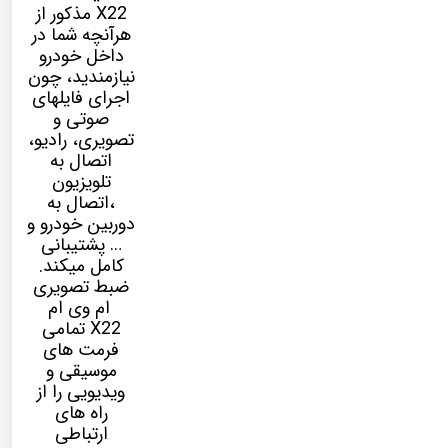
X22 مذکور از
هرآنچه شما در
داخل خودرو
نیازمندید، چون
اجرای فایلهای
صوتی و
تصویری، رادیو،
اتصال به
تلویزیون
،اتصال به
دوربین خودرو و
… پشتیبانی
کامل میکند.
ضبط تصویری
ام وی ام
X22 تمامی
فرمت های
موسیقی و
ویدیویی را از
راه های
ارتباطی