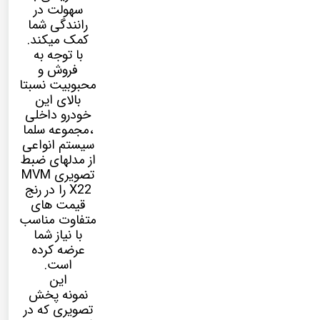
سهولت در
رانندگی شما
کمک میکند.
با توجه به
فروش و
محبوبیت نسبتا
بالای این
خودرو داخلی
،مجموعه سلما
سیستم انواعی
از مدلهای ضبط
تصویری MVM
X22 را در رنج
قیمت های
متفاوت مناسب
با نیاز شما
عرضه کرده
است.
این
نمونه پخش
تصویری که در