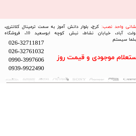
نشانی واحد نصب:
کرج، بلوار دانش آموز به سمت ترمینال کلانتری،
دولت آباد، خیابان نشاط، نبش کوچه ابوسعید 10، فروشگاه
لما سیستم​​​​​​​
026-32711817
026-32761032
ستعلام موجودی و قیمت روز
0990-3997606
0939-9922490
تمام حقوق این سایت متعلق به فروشگاه سلما سیستم می‌باشد.