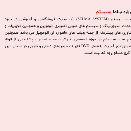
باره سِلما
سیستم​​​​​​​
سِلما سيستم (SELMA SYSTEM) یک سایت فروشگاهی و آموزشی در حوزه
دمات اسپورتینگ و سیستم های صوتی تصویری اتوموبیل و همچنین تجهیزات و
ناوری های پیشرفته از جمله ردیاب های ماهواره ای اتوموبیل می باشد. همچنين
يم سلما سيستم در حوزه تخصصی فروش، نصب، تعمير و پشتيبانی از انواع
مانيتورهای فابريك يا همان DVD فابريك خودروهای داخلی و خارجی در استان البرز
كرج مشغول به فعاليت است.​​​​​​​