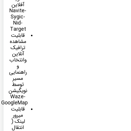
آفلاین
Navite-
Sygic-
Nid-
Target
قابلیت
مشاهده
ترافیک
آنلاین
وانتخاب
و
راهنمایی
مسیر
توسط
نویگیشن
Waze-
GoogleMap
قابلیت
میرور
لینک (
انتقال