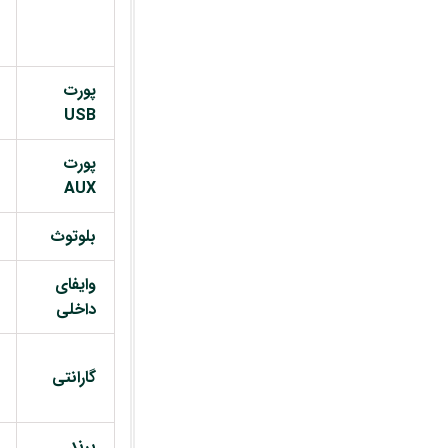
پورت
USB
پورت
AUX
بلوتوث
وایفای
داخلی
گارانتی
برند