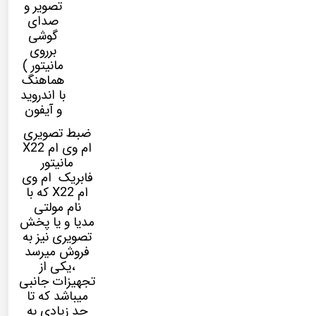
تصویر و
صدای
گوشی
برروی
مانیتور )
هماهنگ
با اندروید
و آیفون
ضبط تصویری
ام وی ام X22
مانیتور
فابریک ام وی
ام X22 که با
نام
مولتی
مدیا
و یا پخش
تصویری نیز به
فروش میرسد
،یکی از
تجهیزات جانبی
میباشد که تا
حد زیادی به