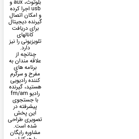
بلوتوث، aux و
usb اجرا کرده
و امکان اتصال
گیرنده دیجیتال
برای دریافت
کانالهای
تلویزیونی را نیز
دارد.
چنانچه از
علاقه مندان به
برنامه های
مفرح و سرگرم
کننده رادیویی
هستید، گیرنده
رادیو fm/am
با جستجوی
پیشرفته در
این پخش
تصویری طراحی
شده است.
مشاوره رایگان