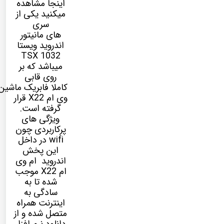
اینجا مشاهده
میکنید یکی از
سری
های مانیتور
اندروید ویستا
TSX 1032
میباشد که بر
روی قابی
کاملا فابریک ماشین
وی ام X22 قرار
گرفته است.
ویژگی های
پرکاربردی چون
wifi در داخل
این پخش
اندروید ام وی
ام X22 موجب
شده تا به
سادگی به
اینترنت همراه
متصل شده و از