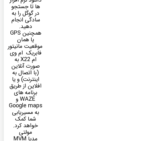
دانلود نرم افزار
ها تا جستجو
در گوگل را به
سادگی انجام
دهید.
همچنین GPS
یا همان
موقعیت مانیتور
فابریک ام وی
ام X22 به
صورت آنلاین
(با اتصال به
اینترنت) و یا
افلاین از طریق
برنامه های
WAZE و
Google maps
به مسیریابی
شما کمک
خواهد کرد.
مولتی
مدیا
MVM