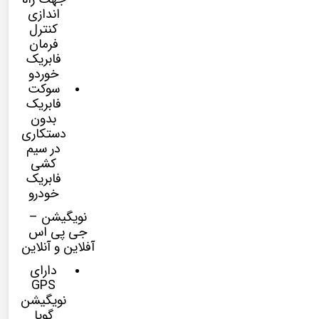
اندازی
کنترل
فرمان
فابریک
خوردو
سوکت
فابریک
بدون
دستکاری
در سیم
کشی
فابریک
خودرو
نویگیشن –
جی پی اس
آفلاین و آنلاین
دارای
GPS
نویگیشن
گویا