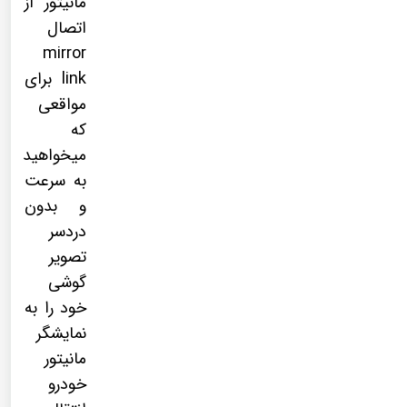
مانیتور از
اتصال
mirror
link برای
مواقعی
که
میخواهید
به سرعت
و بدون
دردسر
تصویر
گوشی
خود را به
نمایشگر
مانیتور
خودرو