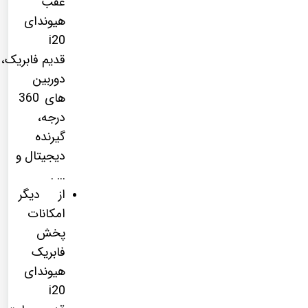
عقب
هیوندای
i20
قدیم فابریک،
دوربین
های 360
درجه،
گیرنده
دیجیتال و
... .
از دیگر
امکانات
پخش
فابریک
هیوندای
i20