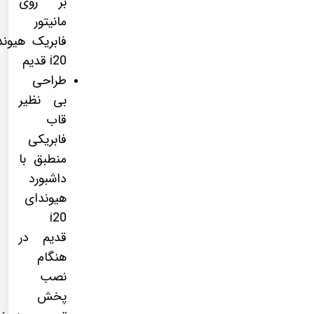
بر روی
مانیتور
فابریک هیوند
i20 قدیم
طراحی
بی نظیر
قاب
فابریکی
منطبق با
داشبورد
هیوندای
i20
قدیم در
هنگام
نصب
پخش