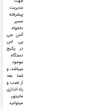
جهت
مدیریت
پیشرفته
مسیر
دلخواه.
آنتن جی
پی اس
در پکیج
دستگاه
موجود
میباشد، و
شما بعد
از نصب و
راه اندازی
مانیتور،
میتوانید