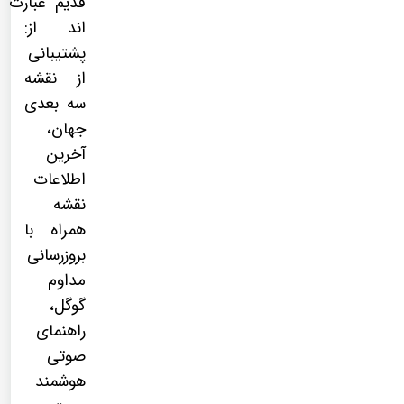
قدیم عبارت
اند از:
پشتیبانی
از نقشه
سه بعدی
جهان،
آخرین
اطلاعات
نقشه
همراه با
بروزرسانی
مداوم
گوگل،
راهنمای
صوتی
هوشمند