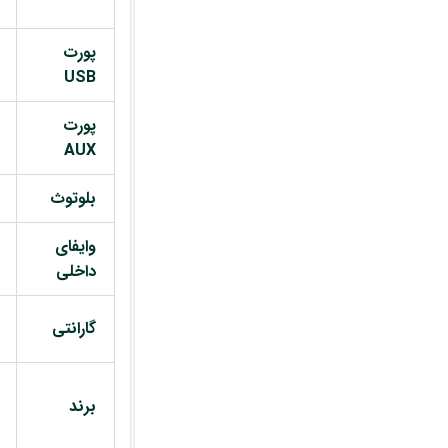
پورت
USB
پورت
AUX
بلوتوث
وایفای
داخلی
گارانتی
برند