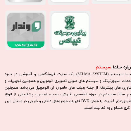
باره سِلما
سیستم​​​​​​​
سِلما سيستم (SELMA SYSTEM) یک سایت فروشگاهی و آموزشی در حوزه
دمات اسپورتینگ و سیستم های صوتی تصویری اتوموبیل و همچنین تجهیزات و
ناوری های پیشرفته از جمله ردیاب های ماهواره ای اتوموبیل می باشد. همچنين
يم سلما سيستم در حوزه تخصصی فروش، نصب، تعمير و پشتيبانی از انواع
مانيتورهای فابريك يا همان DVD فابريك خودروهای داخلی و خارجی در استان البرز
كرج مشغول به فعاليت است.​​​​​​​