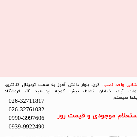
نشانی واحد نصب:
کرج، بلوار دانش آموز به سمت ترمینال کلانتری،
دولت آباد، خیابان نشاط، نبش کوچه ابوسعید 10، فروشگاه
لما سیستم​​​​​​​
026-32711817
026-32761032
ستعلام موجودی و قیمت روز
0990-3997606
0939-9922490