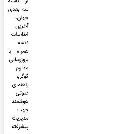
از نقشه
سه بعدی
جهان،
آخرین
اطلاعات
نقشه
همراه با
بروزرسانی
مداوم
گوگل،
راهنمای
صوتی
هوشمند
جهت
مدیریت
پیشرفته