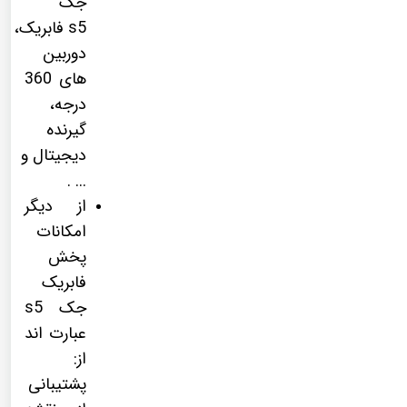
جک
s5 فابریک،
دوربین
های 360
درجه،
گیرنده
دیجیتال و
... .
از دیگر
امکانات
پخش
فابریک
جک s5
عبارت اند
از:
پشتیبانی