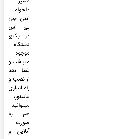
مسیر
دلخواه.
آنتن جی
پی اس
در پکیج
دستگاه
موجود
میباشد، و
شما بعد
از نصب و
راه اندازی
مانیتور،
میتوانید
هم به
صورت
آنلاین و