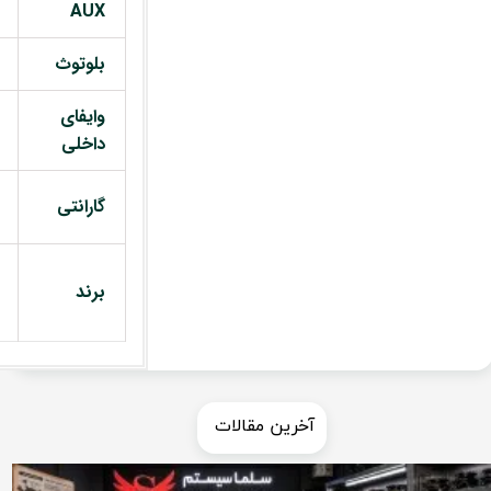
AUX
بلوتوث
وایفای
داخلی
گارانتی
برند
​​آخرین مقالات