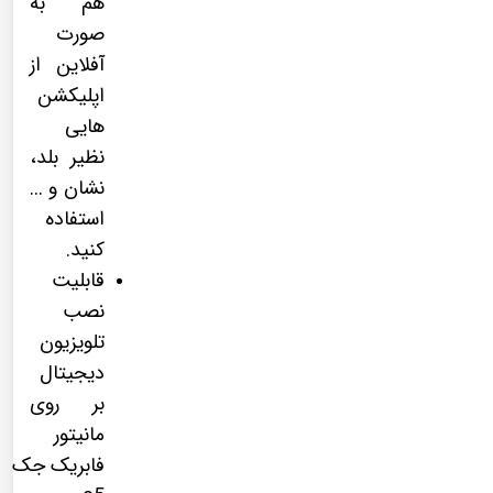
هم به
صورت
آفلاین از
اپلیکشن
هایی
نظیر بلد،
نشان و ...
استفاده
کنید.
قابلیت
نصب
تلویزیون
دیجیتال
بر روی
مانیتور
فابریک جک