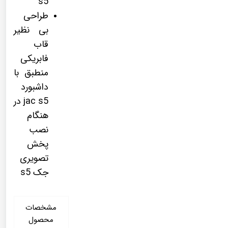
s5
طراحی
بی نظیر
قاب
فابریکی
منطبق با
داشبورد
jac s5 در
هنگام
نصب
پخش
تصویری
جک s5
مشخصات
محصول