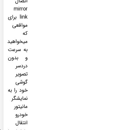
اتصال
mirror
link برای
مواقعی
که
میخواهید
به سرعت
و بدون
دردسر
تصویر
گوشی
خود را به
نمایشگر
مانیتور
خودرو
انتقال