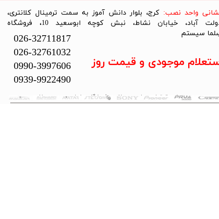
نشانی واحد نصب:
کرج، بلوار دانش آموز به سمت ترمینال کلانتری،
دولت آباد، خیابان نشاط، نبش کوچه ابوسعید 10، فروشگاه
لما سیستم​​​​​​​
026-32711817
026-32761032
ستعلام موجودی و قیمت روز
0990-3997606
0939-9922490
تمام حقوق این سایت متعلق به فروشگاه سلما سیستم می‌باشد.