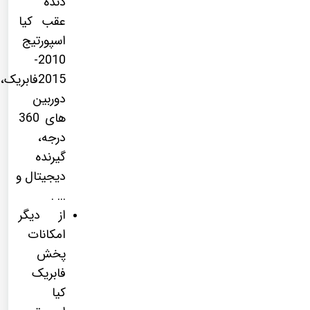
دنده
عقب کیا
اسپورتیج
2010-
2015فابریک،
دوربین
های 360
درجه،
گیرنده
دیجیتال و
... .
از دیگر
امکانات
پخش
فابریک
کیا