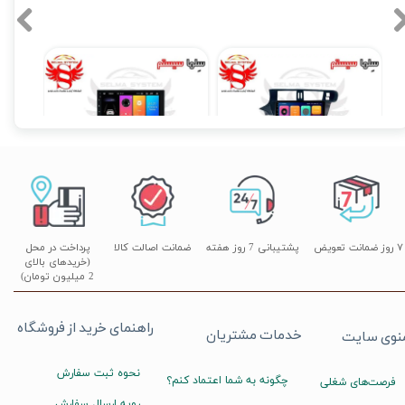
دوربین ۳۶۰ درجه خودرو؛ چشمی باز برای ایمنی و آرامش شما | سلما سیستم، مرکز
صصی فروش نصب و تعمیرات در کرج و تهران
 ۰۵
مانیتور فابریک اندروید تارا Taraبرند ویستا مدل MTX 1032
مانیتور اندروید 7 اینچ یونیورسال برند ویستا مدل TSX 2032
۱۴,۸۹۰,۰۰۰ تومان
۱۷,۸۹۰,۰۰۰ تومان
۰
۷ روز ضمانت تعویض
پشتیبانی 7 روز هفته
ضمانت اصالت کالا
پرداخت در محل
(خریدهای بالای
2 میلیون تومان)
راهنمای خرید از فروشگاه
خدمات مشتریان
نوی سایت
نحوه ثبت سفارش
چگونه به شما اعتماد کنم؟
فرصت‌های شغلی
رویه ارسال سفارش