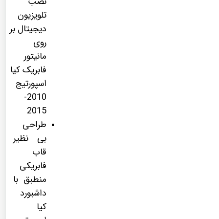
نصب
تلویزیون
دیجیتال بر
روی
مانیتور
فابریک کیا
اسپورتیج
2010-
2015
طراحی
بی نظیر
قاب
فابریکی
منطبق با
داشبورد
کیا