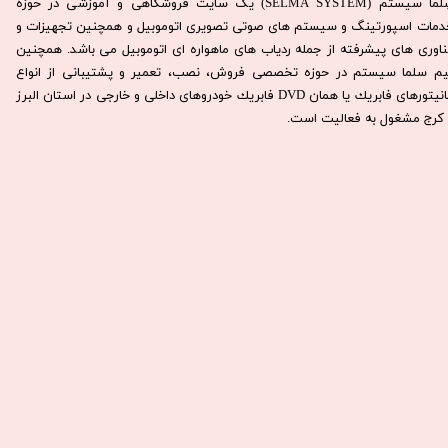
سِلما سيستم (SELMA SYSTEM) یک سایت فروشگاهی و آموزشی در حوزه
دمات اسپورتینگ و سیستم های صوتی تصویری اتوموبیل و همچنین تجهیزات و
ناوری های پیشرفته از جمله ردیاب های ماهواره ای اتوموبیل می باشد. همچنين
يم سلما سيستم در حوزه تخصصی فروش، نصب، تعمير و پشتيبانی از انواع
مانيتورهای فابريك يا همان DVD فابريك خودروهای داخلی و خارجی در استان البرز
كرج مشغول به فعاليت است.​​​​​​​