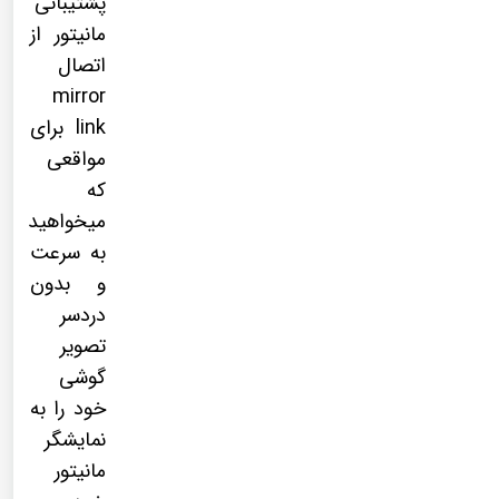
پشتیبانی
مانیتور از
اتصال
mirror
link برای
مواقعی
که
میخواهید
به سرعت
و بدون
دردسر
تصویر
گوشی
خود را به
نمایشگر
مانیتور