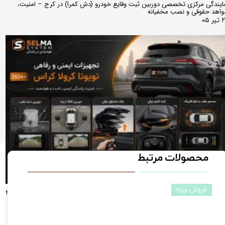
ایندگی مرکزی تخصصی دوربین ثبت وقایع خودرو (دش کمرا) در کرج – امنیت،
اهد حقوقی و نصب مخفیانه
ر ۰۵
محصولات مرتبط
فروش ویژه
راهنمای جامع آپشن‌های تخصصی تویوتا کرولا کراس لوین راو4(مدل‌های ۲۰۲۴، ۲۰۲۵
و ۲۰۲۶)؛ از دوربین ۳۶۰ درجه تا آینه تاشو فابریک دوربین دنده عقب و سنسور دنده
قب
ر ۰۵