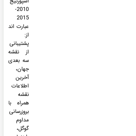
اسپورتیج
2010-
2015
عبارت اند
از:
پشتیبانی
از نقشه
سه بعدی
جهان،
آخرین
اطلاعات
نقشه
همراه با
بروزرسانی
مداوم
گوگل،