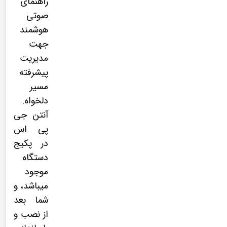
راهنمای
صوتی
هوشمند
جهت
مدیریت
پیشرفته
مسیر
دلخواه.
آنتن جی
پی اس
در پکیج
دستگاه
موجود
میباشد، و
شما بعد
از نصب و