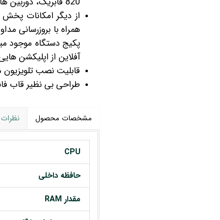
820 فابریک، دوربین های 360 درجه، گیرنده دیجیتال و ... .
همراه با بروزرسانی مد
پکیج دستگاه موجود میبا
آفلاین از اپلیکشن هایی 
قابلیت نصب تلویزیون دیج
طراحی بی نظیر قاب فابریکی منطبق با داش
مشخصات محصول
نظرات
CPU
حافظه داخلی
مقدار RAM