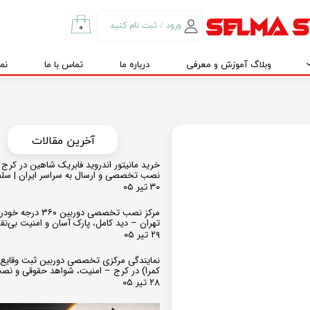
ورود
/
ثبت نام کنید
۰
حساب کاربری من
وبلاگ آموزش و معرفی
درباره ما
تماس با ما
نم
تغییر گذر واژه
سفارشات
خروج از حساب
کاربری
​​آخرین مقالات
خرید مانیتور اندروید فابریک شاهین در کرج و
نصب تخصصی و ارسال به سراسر ایران | سل
۳۰ تیر ۰۵
مرکز نصب تخصصی دوربین ۶۰
تهران – دید کامل، پارک آسان و امنیت بی‌ن
۲۹ تیر ۰۵
نمایندگی مرکزی تخصصی دوربین ثبت وقایع
کمرا) در کرج – امنیت، شواهد حقوقی و نص
۲۸ تیر ۰۵