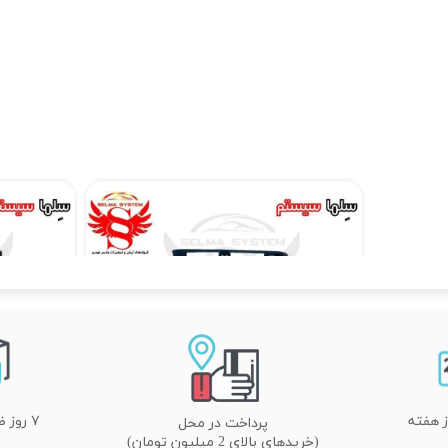
مانیتور فابریک اندروید تارا Taraبرند ویستا مدل MTX 1032
۱۴,۸۹۰,۰۰۰ تومان
۷ روز ضمانت تعویض
پرداخت در محل
(خریدهای بالای 2 میلیون تومان)