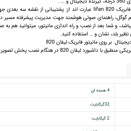
از دیگر امکانات پخش فابریک lifan 820 عبارت اند از: پشتیبانی از ن
اوم گوگل، راهنمای صوتی هوشمند جهت مدیریت پیشرفته مسیر د
شد، و شما بعد از نصب و راه اندازی مانیتور، میتوانید هم به 
نظیر بلد، نشان و ... استفاده کنید.
یتال بر روی مانیتور فابریک لیفان 820
بورد لیفان 820 در هنگام نصب پخش تصویری لیفان 820
4 هسته ای
32گیگابایت
2 گیگابایت