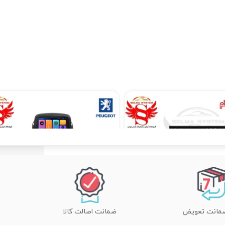
مانیتور اندروید 7 اینچ یونیورسال برند ویستا مدل TSX 2032
مانیتور فابریک اندروید مدل 7 اینچ پژو 207
۱۷,۸۹۰,۰۰۰ تومان
۱۳,۵۱۰,۲۰۰ تومان
ضمانت اصالت کالا