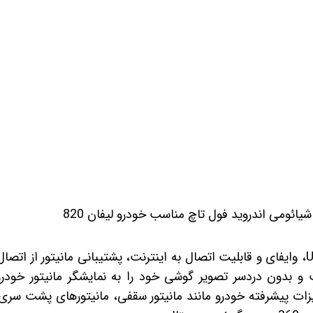
 خودرو
Car 
DASH )
 میدرنج
و
شیائومی اندروید فول تاچ مناسب خودرو لیفان 820
و بدون دردسر تصویر گوشی خود را به نمایشگر مانیتور خودرو
ت پیشرفته خودرو مانند مانیتور سقفی، مانیتورهای پشت سری،