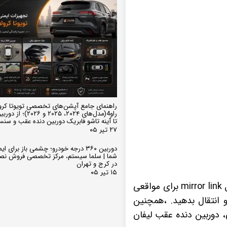
راهنمای جامع آپشن‌های تخصصی تویوتا کرو
تا آینه تاشو فابریک دوربین دنده عقب و سن
۲۷ تیر ۰۵
دوربین ۳۶۰ درجه خودرو؛ چشمی باز برای
شما | سلما سیستم، مرکز تخصصی فروش نص
در کرج و تهران
۱۵ تیر ۰۵
دارای دو عدد پورت USB، وایفای و قابلیت اتصال به اینترنت، پشتیبانی مانیتور از اتصال mirror link برای مواقعی
 انتقال بدهید. ،همچنین
 دوربین دنده عقب لیفان