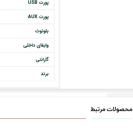
پورت USB
پورت AUX
بلوتوث
وایفای داخلی
گارانتی
برند
محصولات مرتبط