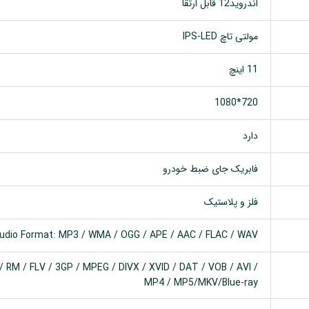
اندروید12 قابل ارتقا
مولتی تاچ IPS-LED
11 اینچ
720*1080
دارد
فابریک جای ضبط خودرو
فلز و پلاستیک
udio Format: MP3 / WMA / OGG / APE / AAC / FLAC / WAV
 RM / FLV / 3GP / MPEG / DIVX / XVID / DAT / VOB / AVI /
MP4 / MP5/MKV/Blue-ray