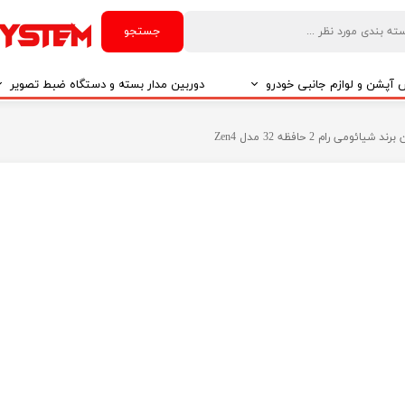
جستجو
آپشن و لوازم جانبی خودرو
دوربین مدار بسته و دستگاه ضبط تصویر
درو
دوربین مدار بسته
ی رام 2 حافظه 32 مدل Zen4
درو
دوربین مدار بسته بر اساس تکنولوژی
درو
ایربگ و رابط چرخشی
El
تی مدیا