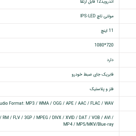
اندروید12 قابل ارتقا
مولتی تاچ IPS-LED
11 اینچ
720*1080
دارد
فابریک جای ضبط خودرو
فلز و پلاستیک
udio Format: MP3 / WMA / OGG / APE / AAC / FLAC / WAV
 RM / FLV / 3GP / MPEG / DIVX / XVID / DAT / VOB / AVI /
MP4 / MP5/MKV/Blue-ray