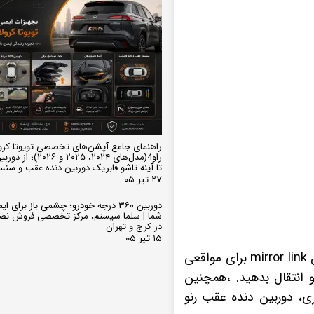
راهنمای جامع آپشن‌های تخصصی تویوتا کرو
تا آینه تاشو فابریک دوربین دنده عقب و سن
۲۷ تیر ۰۵
دوربین ۳۶۰ درجه خودرو؛ چشمی باز برای
شما | سلما سیستم، مرکز تخصصی فروش نص
در کرج و تهران
۱۵ تیر ۰۵
دارای دو عدد پورت USB، وایفای و قابلیت اتصال به اینترنت، پشتیبانی مانیتور از اتصال mirror link برای مواقعی
 انتقال بدهید. ،همچنین
ی، دوربین دنده عقب رنو