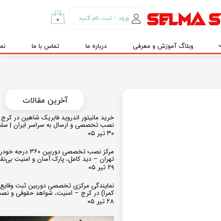
ورود
/
ثبت نام کنید
۰
حساب کاربری من
وبلاگ آموزش و معرفی
درباره ما
تماس با ما
نم
تغییر گذر واژه
سفارشات
خروج از حساب
کاربری
​​آخرین مقالات
خرید مانیتور اندروید فابریک شاهین در کرج و
نصب تخصصی و ارسال به سراسر ایران | سل
۳۰ تیر ۰۵
مرکز نصب تخصصی دوربین ۶۰
تهران – دید کامل، پارک آسان و امنیت بی‌ن
۲۹ تیر ۰۵
نمایندگی مرکزی تخصصی دوربین ثبت وقایع
کمرا) در کرج – امنیت، شواهد حقوقی و نص
۲۸ تیر ۰۵