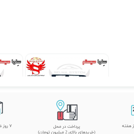
مانیتور فابریک اندروید تارا Taraبرند ویستا مدل MTX 1032
۱۴,۸۹۰,۰۰۰ تومان
۷ روز ضمانت تعویض
پرداخت در محل
(خریدهای بالای 2 میلیون تومان)