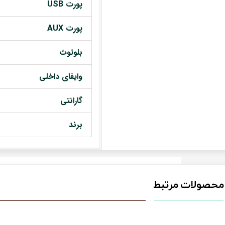
پورت USB
پورت AUX
بلوتوث
وایفای داخلی
گارانتی
برند
محصولات مرتبط