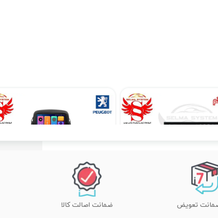
مانیتور اندروید 7 اینچ یونیورسال برند ویستا مدل TSX 2032
مانیتور فابریک اندروید مدل 7 اینچ پژو 207
۱۷,۸۹۰,۰۰۰ تومان
۱۳,۵۱۰,۲۰۰ تومان
ضمانت اصالت کالا