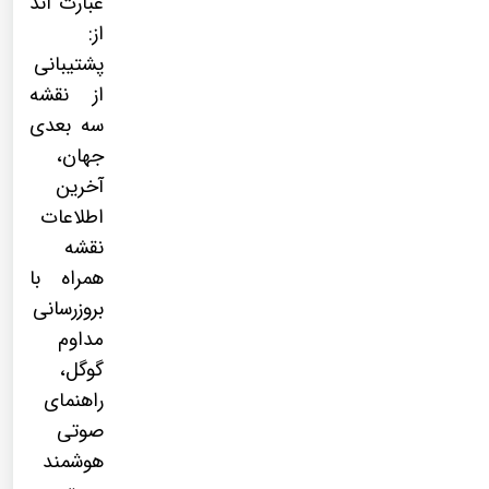
عبارت اند
از:
پشتیبانی
از نقشه
سه بعدی
جهان،
آخرین
اطلاعات
نقشه
همراه با
بروزرسانی
مداوم
گوگل،
راهنمای
صوتی
هوشمند