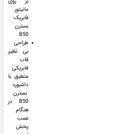
بر روی
مانیتور
فابریک
بسترن
B50
طراحی
بی نظیر
قاب
فابریکی
منطبق با
داشبورد
بسترن
B50 در
هنگام
نصب
پخش