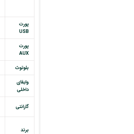
پورت
USB
پورت
AUX
بلوتوث
وایفای
داخلی
گارانتی
برند