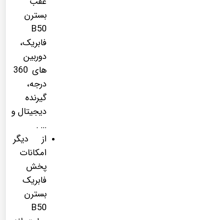
عقب
بسترن
B50
فابریک،
دوربین
های 360
درجه،
گیرنده
دیجیتال و
... .
از دیگر
امکانات
پخش
فابریک
بسترن
B50