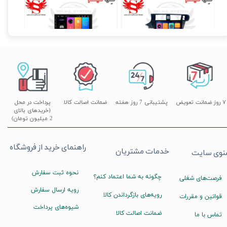
مانیتور فابریک اندروید تارا Taraبرند ویستا مدل MTX 1032
مانیتور اندروید 7 اینچ یونیورسال برند ویستا مدل TSX 2032
۱۴,۸۹۰,۰۰۰ تومان
۱۷,۸۹۰,۰۰۰ تومان
۰
۷ روز ضمانت تعویض
پشتیبانی 7 روز هفته
ضمانت اصالت کالا
پرداخت در محل
(خریدهای بالای
2 میلیون تومان)
راهنمای خرید از فروشگاه
خدمات مشتریان
نوی سایت
نحوه ثبت سفارش
چگونه به شما اعتماد کنم؟
فرصت‌های شغلی
رویه ارسال سفارش
رویه‌های بازگرداندن کالا
قوانین و مقررات
شیوه‌های پرداخت
ضمانت اصالت کالا
تماس با ما