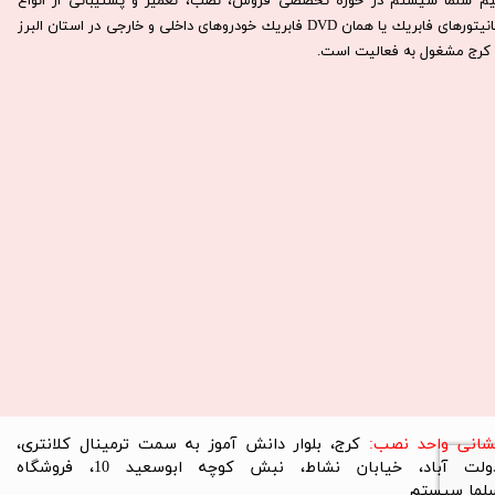
يم سلما سيستم در حوزه تخصصی فروش، نصب، تعمير و پشتيبانی از انواع
مانيتورهای فابريك يا همان DVD فابريك خودروهای داخلی و خارجی در استان البرز
كرج مشغول به فعاليت است.​​​​​​​
نشانی واحد نصب:
کرج، بلوار دانش آموز به سمت ترمینال کلانتری،
دولت آباد، خیابان نشاط، نبش کوچه ابوسعید 10، فروشگاه
لما سیستم​​​​​​​