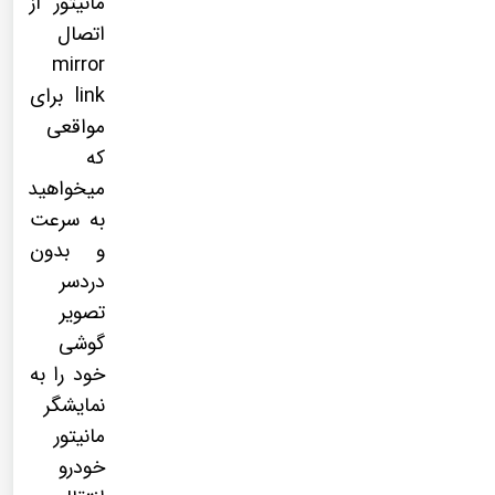
مانیتور از
اتصال
mirror
link برای
مواقعی
که
میخواهید
به سرعت
و بدون
دردسر
تصویر
گوشی
خود را به
نمایشگر
مانیتور
خودرو