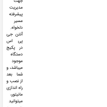
جهت
مدیریت
پیشرفته
مسیر
دلخواه.
آنتن جی
پی اس
در پکیج
دستگاه
موجود
میباشد، و
شما بعد
از نصب و
راه اندازی
مانیتور،
میتوانید