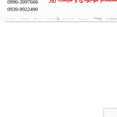
0990-3997606
0939-9922490
تمام حقوق این سایت متعلق به فروشگاه سلما سیستم می‌باشد.