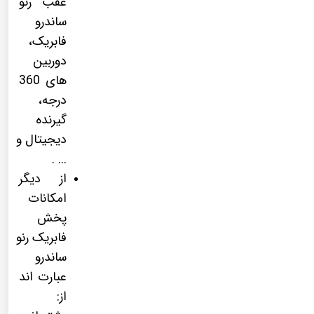
عقب رنو
ساندرو
فابریک،
دوربین
های 360
درجه،
گیرنده
دیجیتال و
... .
از دیگر
امکانات
پخش
فابریک رنو
ساندرو
عبارت اند
از: