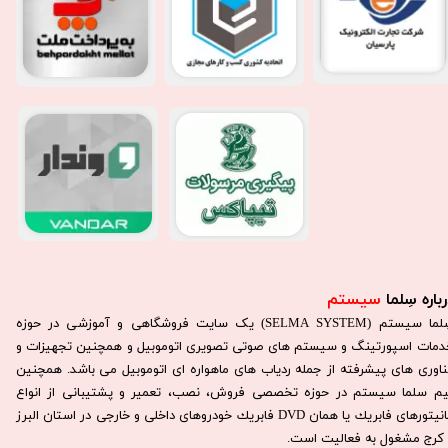
باره سِلما
سیستم​​​​​​​
سِلما سيستم (SELMA SYSTEM) یک سایت فروشگاهی و آموزشی در حوزه
دمات اسپورتینگ و سیستم های صوتی تصویری اتوموبیل و همچنین تجهیزات و
ناوری های پیشرفته از جمله ردیاب های ماهواره ای اتوموبیل می باشد. همچنين
يم سلما سيستم در حوزه تخصصی فروش، نصب، تعمير و پشتيبانی از انواع
مانيتورهای فابريك يا همان DVD فابريك خودروهای داخلی و خارجی در استان البرز
كرج مشغول به فعاليت است.​​​​​​​