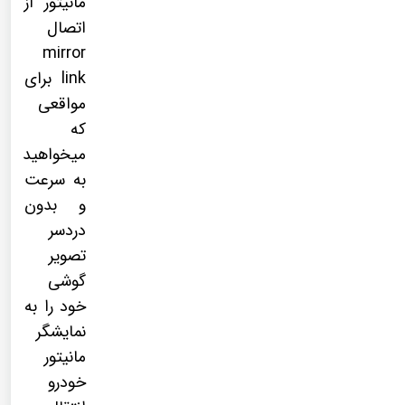
مانیتور از
اتصال
mirror
link برای
مواقعی
که
میخواهید
به سرعت
و بدون
دردسر
تصویر
گوشی
خود را به
نمایشگر
مانیتور
خودرو