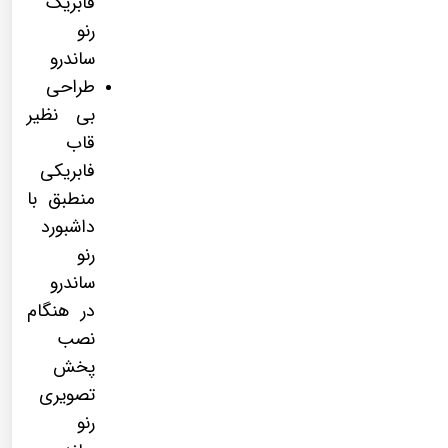
فابریک
رنو
ساندرو
طراحی
بی نظیر
قاب
فابریکی
منطبق با
داشبورد
رنو
ساندرو
در هنگام
نصب
پخش
تصویری
رنو