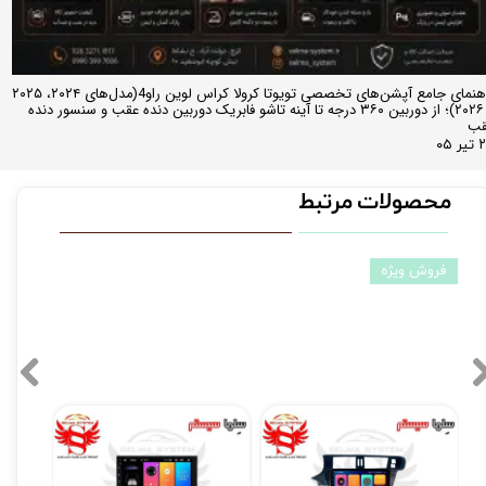
راهنمای جامع آپشن‌های تخصصی تویوتا کرولا کراس لوین راو4(مدل‌های ۲۰۲۴، ۲۰۲۵
و ۲۰۲۶)؛ از دوربین ۳۶۰ درجه تا آینه تاشو فابریک دوربین دنده عقب و سنسور دنده
قب
ر ۰۵
محصولات مرتبط
فروش ویژه
مانیتور فابریک اندروید تارا Taraبرند ویستا مدل MTX 1032
مانیتور اندروید 7 اینچ یونیورسال برند ویستا مدل TSX 2032
۱۴,۸۹۰,۰۰۰ تومان
۱۷,۸۹۰,۰۰۰ تومان
۰