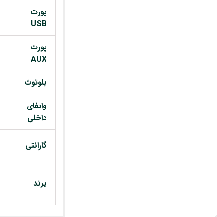
پورت
USB
پورت
AUX
بلوتوث
وایفای
داخلی
گارانتی
برند