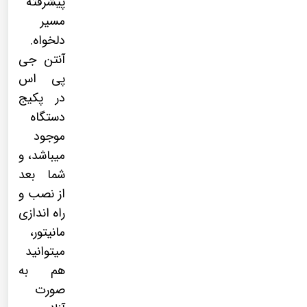
پیشرفته
مسیر
دلخواه.
آنتن جی
پی اس
در پکیج
دستگاه
موجود
میباشد، و
شما بعد
از نصب و
راه اندازی
مانیتور،
میتوانید
هم به
صورت