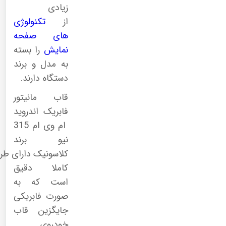
زیادی
از
تکنولوژی
های صفحه
نمایش
را بسته
به مدل و برند
دستگاه دارند.
قاب مانیتور
فابریک اندروید
ام وی ام 315
نیو برند
کلاسونیک دارای طر
کاملا دقیق
است که به
صورت فابریکی
جایگزین قاب
خودروی