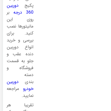
پکیج
دوربین
360 درجه
بر
روی این
مانیتورها نصب
کنید. برای
بررسی و خرید
انواع دوربین
دنده عقب و
جلو به قسمت
فروشگاه و
دسته
بندی
دوربین
خودرو
مراجعه
نمایید.
تقریبا هر