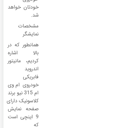
خودتان خواهد
شد.
مشخصات
نمایشگر
همانطور که در
بالا اشاره
کردیم، مانیتور
اندروید
فابریکی
خودروی ام وی
ام 315 نیو برند
کلاسونیک دارای
صفحه نمایش
9 اینچی است
که