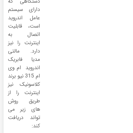
دستگاهی که
دارای سیستم
عامل اندروید
است، قابلیت
اتصال به
اینترنت را نیز
دارد. مالتی
مدیا فابریک
اندروید ام وی
ام 315 نیو برند
کلاسونیک نیز
اینترنت را از
طریق روش
های زیر می
تواند دریافت
کند: