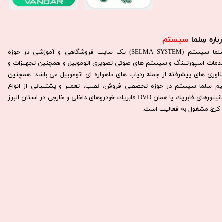
باره سِلما
سیستم​​​​​​​
سِلما سيستم (SELMA SYSTEM) یک سایت فروشگاهی و آموزشی در حوزه
دمات اسپورتینگ و سیستم های صوتی تصویری اتوموبیل و همچنین تجهیزات و
ناوری های پیشرفته از جمله ردیاب های ماهواره ای اتوموبیل می باشد. همچنين
يم سلما سيستم در حوزه تخصصی فروش، نصب، تعمير و پشتيبانی از انواع
مانيتورهای فابريك يا همان DVD فابريك خودروهای داخلی و خارجی در استان البرز
كرج مشغول به فعاليت است.​​​​​​​