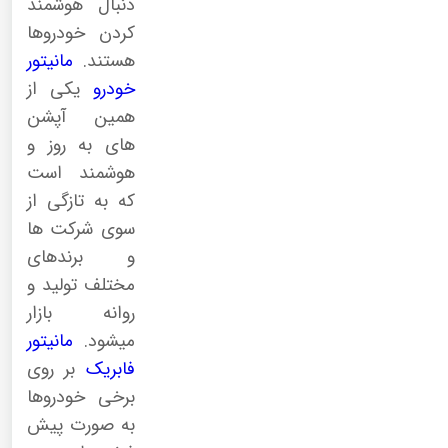
دنبال هوشمند
کردن خودروها
هستند.
مانیتور
خودرو
یکی از
همین آپشن
های به روز و
هوشمند است
که به تازگی از
سوی شرکت ها
و برندهای
مختلف تولید و
روانه بازار
میشود.
مانیتور
فابریک
بر روی
برخی خودروها
به صورت پیش