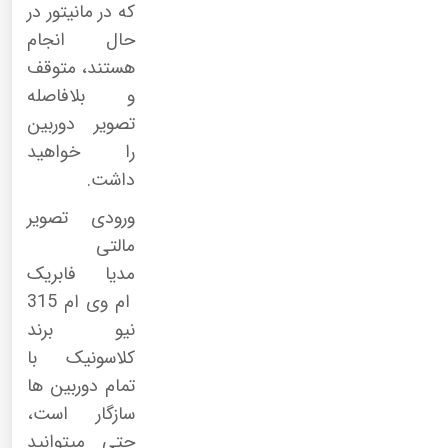
که در مانیتور در
حال انجام
هستند، متوقف
و بلافاصله
تصویر دوربین
را خواهید
داشت.
ورودی تصویر
مالتی
مدیا فابریک
ام وی ام 315
نیو برند
کلاسونیک با
تمام دوربین ها
سازگار است،
حتی میتوانید