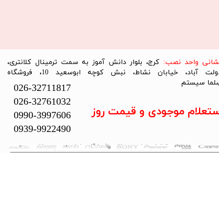
نشانی واحد نصب:
کرج، بلوار دانش آموز به سمت ترمینال کلانتری،
دولت آباد، خیابان نشاط، نبش کوچه ابوسعید 10، فروشگاه
لما سیستم​​​​​​​
026-32711817
026-32761032
ستعلام موجودی و قیمت روز
0990-3997606
0939-9922490
تمام حقوق این سایت متعلق به فروشگاه سلما سیستم می‌باشد.