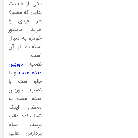
یکی از قابلیت
هایی که معمولا
هر فردی با
خرید مانیتور
خودرو به دنبال
استفاده از آن
است،
نصب
دوربین
دنده عقب
و یا
جلو است. با
نصب دوربین
دنده عقب به
محض اینکه
شما دنده عقب
بزنید، تمام
پردازش هایی