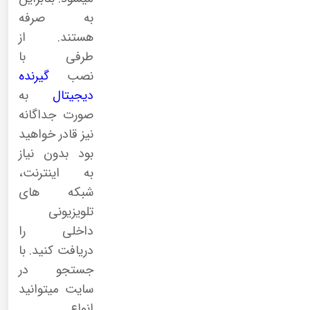
به صرفه
هستند. از
طرفی با
نصب
گیرنده
دیجیتال
به
صورت جداگانه
نیز قادر خواهید
بود بدون نیاز
به اینترنت،
شبکه های
تلویزیونی
داخلی را
دریافت کنید. با
جستجو در
سایت میتوانید
انواع