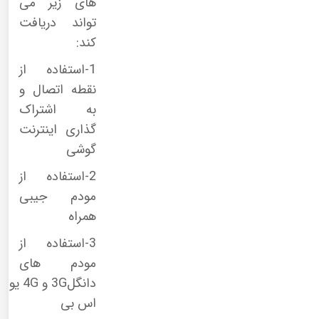
های زیر می
تواند دریافت
کند:
1-استفاده از
نقطه اتصال و
به اشتراک
گذاری اینترنت
گوشی
2-استفاده از
مودم جیبی
همراه
3-استفاده از
مودم های
دانگل
3G
و
4G
یو
اس بی