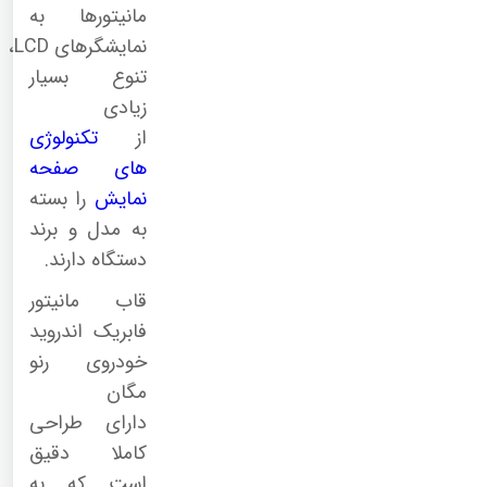
مانیتورها به
نمایشگرهای
LCD
،
تنوع بسیار
زیادی
از
تکنولوژی
های صفحه
نمایش
را بسته
به مدل و برند
دستگاه دارند.
قاب مانیتور
فابریک اندروید
خودروی رنو
مگان
دارای طراحی
کاملا دقیق
است که به