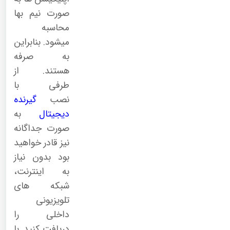
صورت نیم بها
محاسبه
میشود. بنابراین
به صرفه
هستند. از
طرفی با
نصب
گیرنده
دیجیتال
به
صورت جداگانه
نیز قادر خواهید
بود بدون نیاز
به اینترنت،
شبکه های
تلویزیونی
داخلی را
دریافت کنید. با