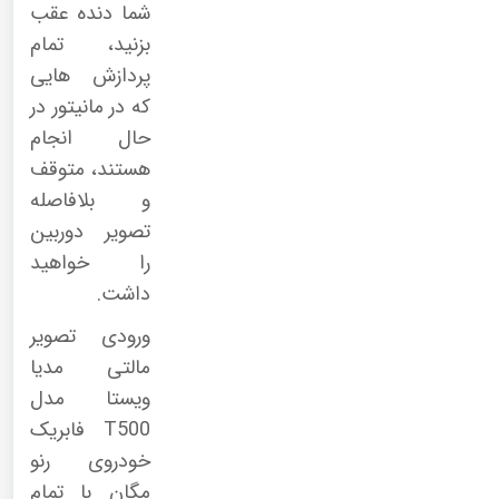
شما دنده عقب
بزنید، تمام
پردازش هایی
که در مانیتور در
حال انجام
هستند، متوقف
و بلافاصله
تصویر دوربین
را خواهید
داشت.
ورودی تصویر
مالتی مدیا
ویستا مدل
T500 فابریک
خودروی رنو
مگان با تمام