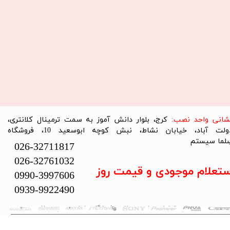
نشانی واحد نصب:
کرج، بلوار دانش آموز به سمت ترمینال کلانتری،
دولت آباد، خیابان نشاط، نبش کوچه ابوسعید 10، فروشگاه
لما سیستم​​​​​​​
026-32711817
026-32761032
ستعلام موجودی و قیمت روز
0990-3997606
0939-9922490
تمام حقوق این سایت متعلق به فروشگاه سلما سیستم می‌باشد.