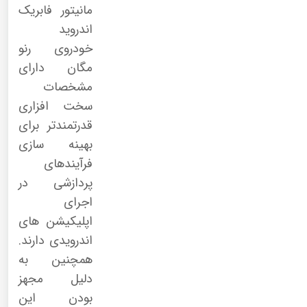
مانیتور فابریک
اندروید
خودروی رنو
مگان دارای
مشخصات
سخت افزاری
قدرتمندتر برای
بهینه سازی
فرآیندهای
پردازشی در
اجرای
اپلیکیشن های
اندرویدی دارند.
همچنین به
دلیل مجهز
بودن این