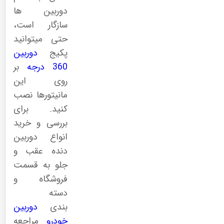
دوربین ها
سازگار است،
حتی میتوانید
پکیج
دوربین
360 درجه
بر
روی این
مانیتورها نصب
کنید. برای
بررسی و خرید
انواع دوربین
دنده عقب و
جلو به قسمت
فروشگاه و
دسته
بندی
دوربین
خودرو
مراجعه