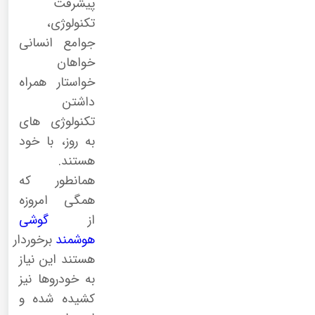
پیشرفت
تکنولوژی،
جوامع انسانی
خواهان
خواستار همراه
داشتن
تکنولوژی های
به روز، با خود
هستند.
همانطور که
همگی امروزه
از
گوشی
هوشمند
برخوردار
هستند این نیاز
به خودروها نیز
کشیده شده و