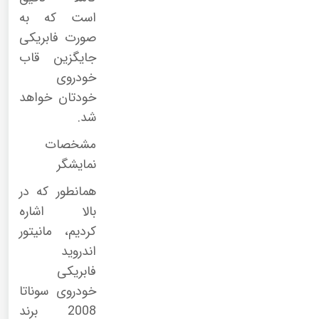
است که به
صورت فابریکی
جایگزین قاب
خودروی
خودتان خواهد
شد.
مشخصات
نمایشگر
همانطور که در
بالا اشاره
کردیم، مانیتور
اندروید
فابریکی
خودروی سوناتا
2008 برند