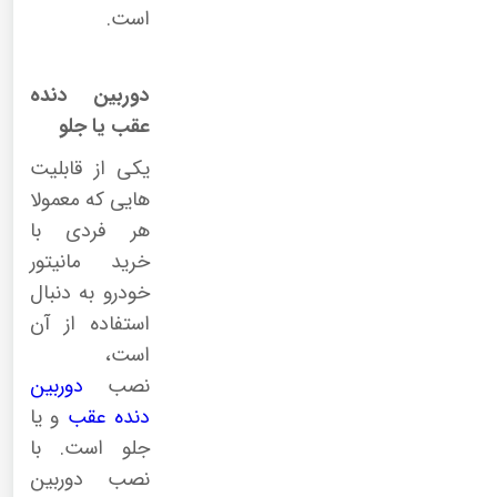
است.
دوربین دنده
عقب یا جلو
یکی از قابلیت
هایی که معمولا
هر فردی با
خرید مانیتور
خودرو به دنبال
استفاده از آن
است،
نصب
دوربین
دنده عقب
و یا
جلو است. با
نصب دوربین