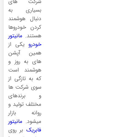
شرکت های
بسیاری به
دنبال هوشمند
کردن خودروها
هستند.
مانیتور
خودرو
یکی از
همین آپشن
های به روز و
هوشمند است
که به تازگی از
سوی شرکت ها
و برندهای
مختلف تولید و
روانه بازار
میشود.
مانیتور
فابریک
بر روی