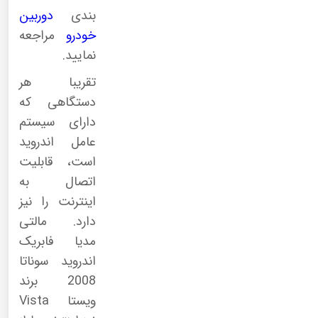
بندی
دوربین
خودرو
مراجعه
نمایید.
تقریبا هر
دستگاهی که
دارای سیستم
عامل اندروید
است، قابلیت
اتصال به
اینترنت را نیز
دارد. مالتی
مدیا فابریک
اندروید سوناتا
2008 برند
ویستا Vista