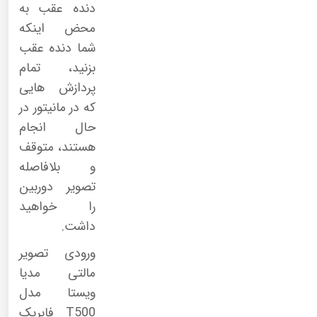
دنده عقب به
محض اینکه
شما دنده عقب
بزنید، تمام
پردازش هایی
که در مانیتور در
حال انجام
هستند، متوقف
و بلافاصله
تصویر دوربین
را خواهید
داشت.
ورودی تصویر
مالتی مدیا
ویستا مدل
T500 فابریک