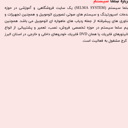
باره سِلما
سیستم​​​​​​​
سِلما سيستم (SELMA SYSTEM) یک سایت فروشگاهی و آموزشی در حوزه
دمات اسپورتینگ و سیستم های صوتی تصویری اتوموبیل و همچنین تجهیزات و
ناوری های پیشرفته از جمله ردیاب های ماهواره ای اتوموبیل می باشد. همچنين
يم سلما سيستم در حوزه تخصصی فروش، نصب، تعمير و پشتيبانی از انواع
مانيتورهای فابريك يا همان DVD فابريك خودروهای داخلی و خارجی در استان البرز
كرج مشغول به فعاليت است.​​​​​​​