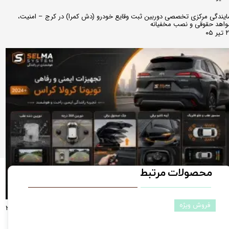
ایندگی مرکزی تخصصی دوربین ثبت وقایع خودرو (دش کمرا) در کرج – امنیت،
اهد حقوقی و نصب مخفیانه
ر ۰۵
محصولات مرتبط
فروش ویژه
راهنمای جامع آپشن‌های تخصصی تویوتا کرولا کراس لوین راو4(مدل‌های ۲۰۲۴، ۲۰۲۵
و ۲۰۲۶)؛ از دوربین ۳۶۰ درجه تا آینه تاشو فابریک دوربین دنده عقب و سنسور دنده
قب