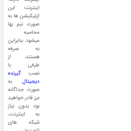
اینترنت این
اپلیکیشن ها به
صورت نیم بها
محاسبه
میشود. بنابراین
به صرفه
هستند. از
طرفی با
نصب
گیرنده
دیجیتال
به
صورت جداگانه
نیز قادر خواهید
بود بدون نیاز
به اینترنت،
شبکه های
تلویزیونی