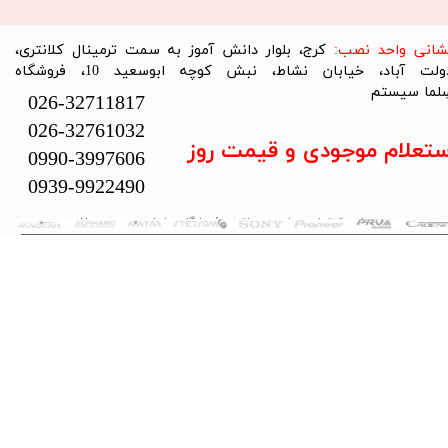
نشانی واحد نصب:
کرج، بلوار دانش آموز به سمت ترمینال کلانتری،
دولت آباد، خیابان نشاط، نبش کوچه ابوسعید 10، فروشگاه
لما سیستم​​​​​​​
026-32711817
026-32761032
ستعلام موجودی و قیمت روز
0990-3997606
0939-9922490
تمام حقوق این سایت متعلق به فروشگاه سلما سیستم می‌باشد.