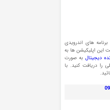
رنامه های اندرویدی
رنت این اپلیکیشن ها به
نده دیجیتال
به صورت
ی را دریافت کنید. با
ئید.
09903997606 09399922490