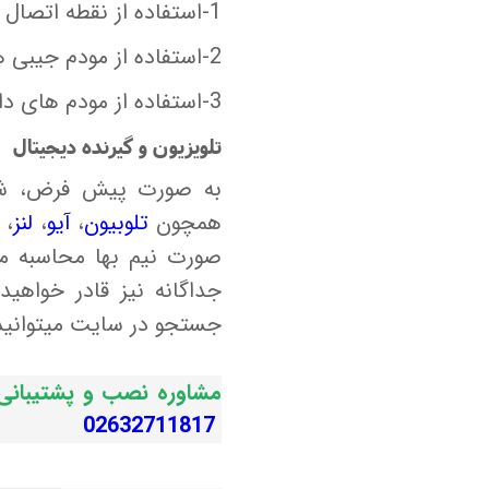
1-استفاده از نقطه اتصال و به اشتراک گذاری اینترنت گوشی
2-استفاده از مودم جیبی همراه
3-استفاده از مودم های دانگل
تلویزیون و گیرنده دیجیتال
به صورت پیش فرض، شما 
همچون
تلوبیون
،
آیو
،
لنز
،
صورت نیم بها محاسبه می
جداگانه نیز قادر خواهید
جستجو در سایت میتوانید ا
مشاوره نصب و پشتیبا
02632711817