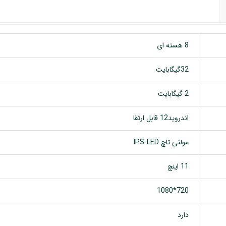
8 هسته ای
32گیگابایت
2 گیگابایت
اندروید12 قابل ارتقا
مولتی تاچ IPS-LED
11 اینچ
720*1080
دارد