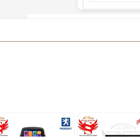
مانیتور اندروید 7 اینچ یونیورسال برند ویستا مدل TSX 2032
مانیتور فابریک اندروید مدل 7 اینچ پژو 207
۱۷,۸۹۰,۰۰۰ تومان
۱۳,۵۱۰,۲۰۰ تومان