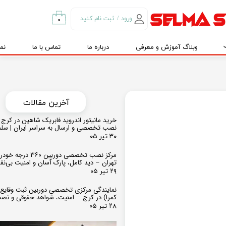
ورود
/
ثبت نام کنید
۰
حساب کاربری من
وبلاگ آموزش و معرفی
درباره ما
تماس با ما
نم
تغییر گذر واژه
سفارشات
خروج از حساب
کاربری
​​آخرین مقالات
خرید مانیتور اندروید فابریک شاهین در کرج و
نصب تخصصی و ارسال به سراسر ایران | سل
۳۰ تیر ۰۵
مرکز نصب تخصصی دوربین ۶۰
تهران – دید کامل، پارک آسان و امنیت بی‌ن
۲۹ تیر ۰۵
نمایندگی مرکزی تخصصی دوربین ثبت وقایع
کمرا) در کرج – امنیت، شواهد حقوقی و نص
۲۸ تیر ۰۵