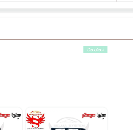
فروش ویژه
مانیتور فابریک اندروید تارا Taraبرند ویستا مدل MTX 1032
۱۴,۸۹۰,۰۰۰ تومان