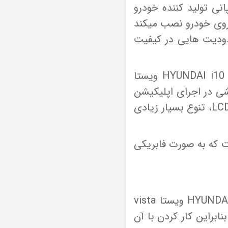
ی تولید کننده خودرو
روی خودرو نصب میکند
دودیت هایی در کیفیت
اما مانیتور فابریک های اندرویدی مثل همین مانیتور فابریک اندروید هیوندای HYUNDAI i10 ویستا
زشی در اجرای اپلیکیشن
LC
، تنوع بسیار زیادی
 طراحی کاملا دقیق است که به صورت فابریکی
همانطور که در بالا اشاره کردیم، مانیتور اندروید فابریکی خودروی پهیوندای HYUNDAI i10 ویستا vista
نابراین کار کردن با آن