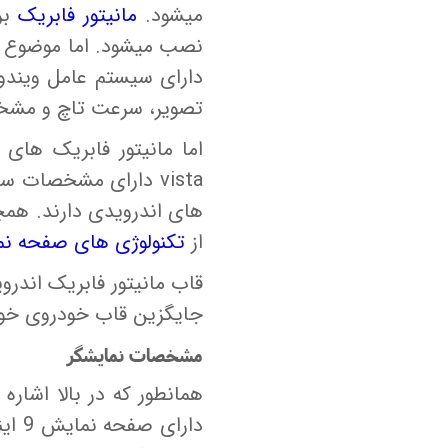
میشود.
مانیتور فابریک
بر
نصب میشود. اما موضوع ا
دارای سیستم عامل ویندو
تصویر، سرعت تاچ و مشخ
vista دارای مشخصات 
های اندرویدی دارند. همچ
از
تکنولوژی های صفحه ن
جایگزین قاب خودروی خو
مشخصات نمایشگر
دارای صفحه نمایش 9 اینچی است که از