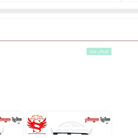
فروش ویژه
مانیتور فابریک اندروید تارا Taraبرند ویستا مدل MTX 1032
۱۴,۸۹۰,۰۰۰ تومان