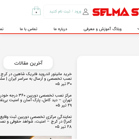
ورود
/
ثبت نام کنید
۰
حساب کاربری من
وبلاگ آموزش و معرفی
درباره ما
تماس با ما
نم
تغییر گذر واژه
سفارشات
خروج از حساب
کاربری
​​آخرین مقالات
خرید مانیتور اندروید فابریک شاهین در کرج و
نصب تخصصی و ارسال به سراسر ایران | سل
۳۰ تیر ۰۵
مرکز نصب تخصصی دوربین ۶۰
تهران – دید کامل، پارک آسان و امنیت بی‌ن
۲۹ تیر ۰۵
نمایندگی مرکزی تخصصی دوربین ثبت وقایع
کمرا) در کرج – امنیت، شواهد حقوقی و نص
۲۸ تیر ۰۵