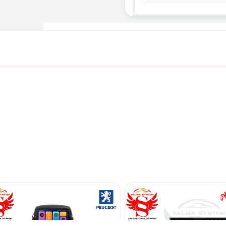
مانیتور اندروید 7 اینچ یونیورسال برند ویستا مدل TSX 2032
مانیتور فابریک اندروید مدل 7 اینچ پژو 207
۱۷,۸۹۰,۰۰۰ تومان
۱۳,۵۱۰,۲۰۰ تومان