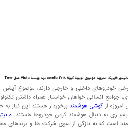
 خودرو
Car 
DASH )
 میدرنج
نیتور فابریک اندروید خودروی تویوتا کرولا 2018 corolla برند ویستا Vista مدل T500
و
رخی خودروهای داخلی و خارجی دارند، موضوع آپشن 
ژی، جوامع انسانی خواهان خواستار همراه داشتن تکنولوژ
امروزه از
گوشی هوشمند
برخوردار هستند این نیاز به خ
بسیاری به دنبال هوشمند کردن خودروها هستند.
مانیت
د است که به تازگی از سوی شرکت ها و برندهای مختلف