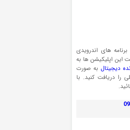
رنامه های اندرویدی
رنت این اپلیکیشن ها به
نده دیجیتال
به صورت
ی را دریافت کنید. با
ئید.
09903997606 09399922490