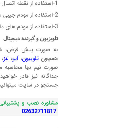
1-استفاده از نقطه اتصال و به اشتراک گذاری اینترنت گوشی
2-استفاده از مودم جیبی همراه
3-استفاده از مودم های دانگل
تلویزیون و گیرنده دیجیتال
به صورت پیش فرض، شما 
همچون
تلوبیون
،
آیو
،
لنز
،
صورت نیم بها محاسبه می
جداگانه نیز قادر خواهید
جستجو در سایت میتوانید ا
مشاوره نصب و پشتیبا
02632711817