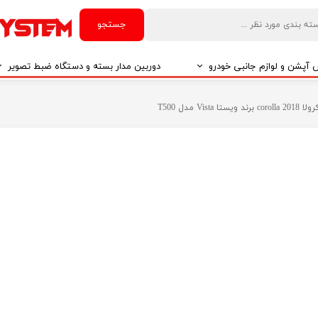
جستجو
آپشن و لوازم جانبی خودرو
دوربین مدار بسته و دستگاه ضبط تصویر
درو
دوربین مدار بسته
 مدل T500
درو
دوربین مدار بسته بر اساس تکنولوژی
درو
ایربگ و رابط چرخشی
El
تی مدیا