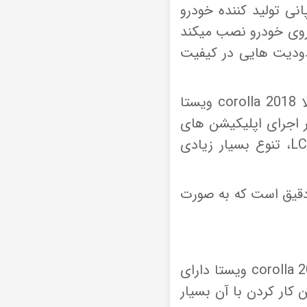
ی تولید کننده خودرو
روی خودرو نصب میکند
دودیت هایی در کیفیت
اما مانیتور فابریک های اندرویدی مثل همین مانیتور فابریک اندروید تویوتا کرولا 2018 corolla ویستا
 اجرای اپلیکیشن های
L
، تنوع بسیار زیادی
 ویستا دارای طراحی کاملا دقیق است که به صورت
همانطور که در بالا اشاره کردیم، مانیتور اندروید فابریکی خودروی تویوتا کرولا 2018 corolla ویستا دارای
ن کار کردن با آن بسیار