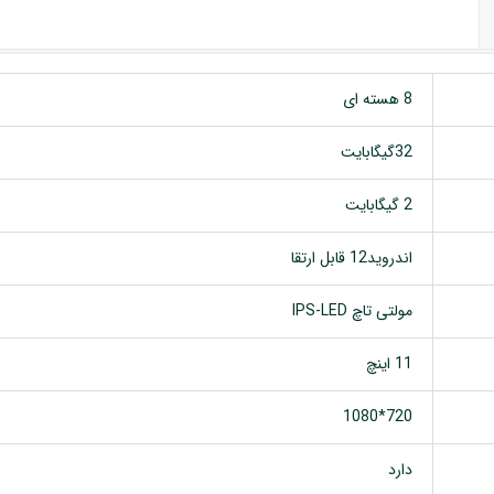
8 هسته ای
32گیگابایت
2 گیگابایت
اندروید12 قابل ارتقا
مولتی تاچ IPS-LED
11 اینچ
720*1080
دارد