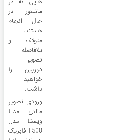
هایی که در
مانیتور در
حال انجام
هستند،
متوقف و
بلافاصله
تصویر
دوربین را
خواهید
داشت.
ورودی تصویر
مالتی مدیا
ویستا مدل
T500 فابریک