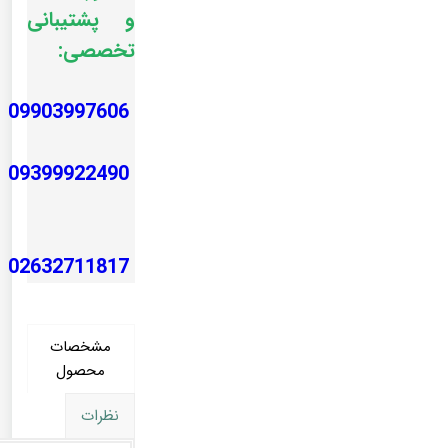
و پشتیبانی
تخصصی:
09903997606
09399922490
02632711817
مشخصات
محصول
نظرات