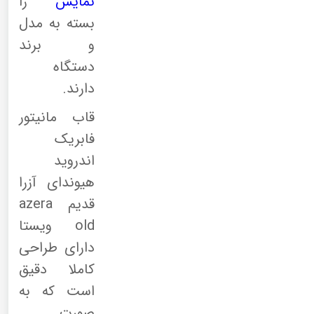
نمایش
را
بسته به مدل
و برند
دستگاه
دارند.
قاب مانیتور
فابریک
اندروید
هیوندای آزرا
قدیم azera
old ویستا
دارای طراحی
کاملا دقیق
است که به
صورت