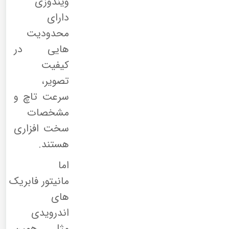
ویندوزی
دارای
محدودیت
هایی در
کیفیت
تصویر،
سرعت تاچ و
مشخصات
سخت افزاری
هستند.
اما
مانیتور فابریک
های
اندرویدی
مثل همین