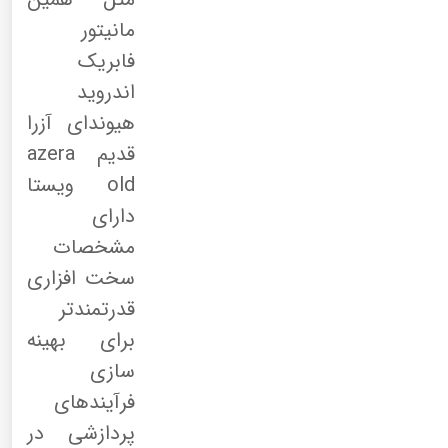
مانیتور
فابریک
اندروید
هیوندای آزرا
قدیم azera
old ویستا
دارای
مشخصات
سخت افزاری
قدرتمندتر
برای بهینه
سازی
فرآیندهای
پردازشی در