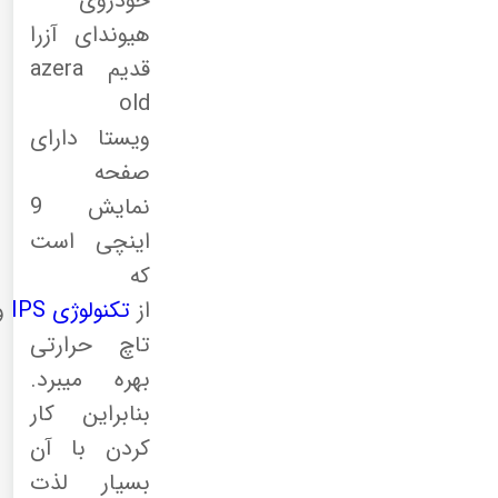
خودروی
هیوندای آزرا
قدیم azera
old
ویستا دارای
صفحه
نمایش 9
اینچی است
که
از
تکنولوژی
IPS
و
تاچ حرارتی
بهره میبرد.
بنابراین کار
کردن با آن
بسیار لذت