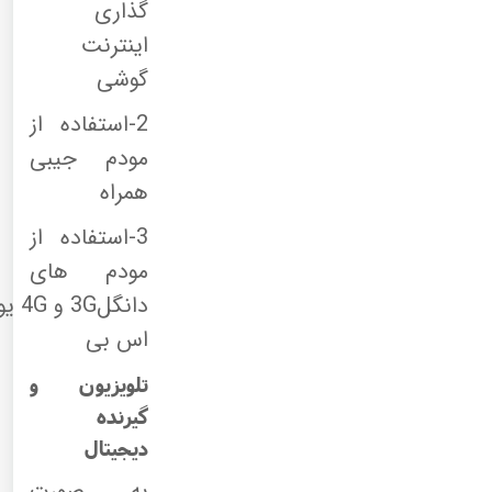
گذاری
اینترنت
گوشی
2-استفاده از
مودم جیبی
همراه
3-استفاده از
مودم های
دانگل
3G
و
4G
یو
اس بی
تلویزیون و
گیرنده
دیجیتال
به صورت