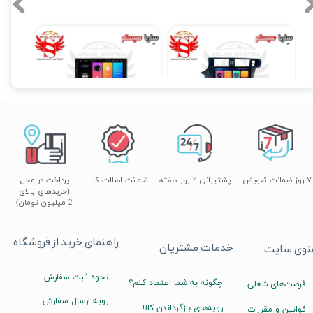
دوربین ۳۶۰ درجه خودرو؛ چشمی باز برای ایمنی و آرامش شما | سلما سیستم، مرکز
صصی فروش نصب و تعمیرات در کرج و تهران
 ۰۵
مانیتور فابریک اندروید تارا Taraبرند ویستا مدل MTX 1032
مانیتور اندروید 7 اینچ یونیورسال برند ویستا مدل TSX 2032
۱۴,۸۹۰,۰۰۰ تومان
۱۷,۸۹۰,۰۰۰ تومان
۰
۷ روز ضمانت تعویض
پشتیبانی 7 روز هفته
ضمانت اصالت کالا
پرداخت در محل
(خریدهای بالای
2 میلیون تومان)
راهنمای خرید از فروشگاه
خدمات مشتریان
نوی سایت
نحوه ثبت سفارش
چگونه به شما اعتماد کنم؟
فرصت‌های شغلی
رویه ارسال سفارش
رویه‌های بازگرداندن کالا
قوانین و مقررات