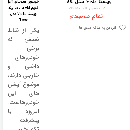
ویستا Vista مدل T500
خودروی هیوندای آزرا
لیفان LIFAN
سنسور دنده عقب Sensor
قدیم azera old برند
کد محصول: VISTA-T500
ویستا Vista مدل
اتمام موجودی
رنو RENAULT
دوربین خودرو Car Camera
T500
جک JAC
دوربین ثبت وقایع (CAM
افزودن به علاقه مندی ها
یکی از نقاط
ضعفی که
نیسان NISSAN
پاور ویندوز Power Windows
برخی
جیلی GEELY
پاور سانروف Power Sunroof
خودروهای
سیتروئن CITROEN
باند و بلندگو و 
داخلی و
بی ام و BMW
آمپلی فایر خودر
خارجی دارند،
مرسدس بنز MERCEDES BENZ
طاقچه MDF و 3D عقب خودرو
موضوع آپشن
های این
خودروهاست.
امروزه با
پیشرفت
تکنولوژی،