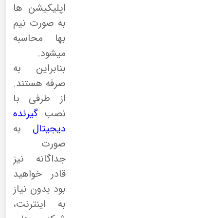
اپلیکیشن ها
به صورت نیم
بها محاسبه
میشود.
بنابراین به
صرفه هستند.
از طرفی با
نصب
گیرنده
دیجیتال
به
صورت
جداگانه نیز
قادر خواهید
بود بدون نیاز
به اینترنت،