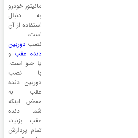
مانیتور خودرو
به دنبال
استفاده از آن
است،
نصب
دوربین
دنده عقب
و
یا جلو است.
با نصب
دوربین دنده
عقب به
محض اینکه
شما دنده
عقب بزنید،
تمام پردازش