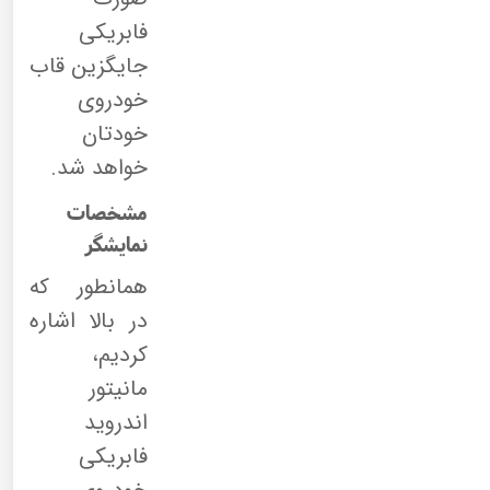
فابریکی
جایگزین قاب
خودروی
خودتان
خواهد شد.
مشخصات
نمایشگر
همانطور که
در بالا اشاره
کردیم،
مانیتور
اندروید
فابریکی