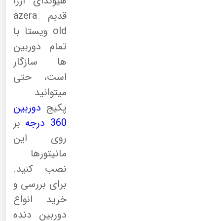
هیوندای آزرا
قدیم azera
old ویستا با
تمام دوربین
ها سازگار
است، حتی
میتوانید
پکیج
دوربین
360 درجه
بر
روی این
مانیتورها
نصب کنید.
برای بررسی و
خرید انواع
دوربین دنده