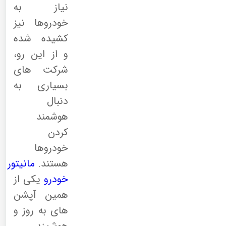
نیاز به
خودروها نیز
کشیده شده
و از این رو،
شرکت های
بسیاری به
دنبال
هوشمند
کردن
خودروها
هستند.
مانیتور
خودرو
یکی از
همین آپشن
های به روز و