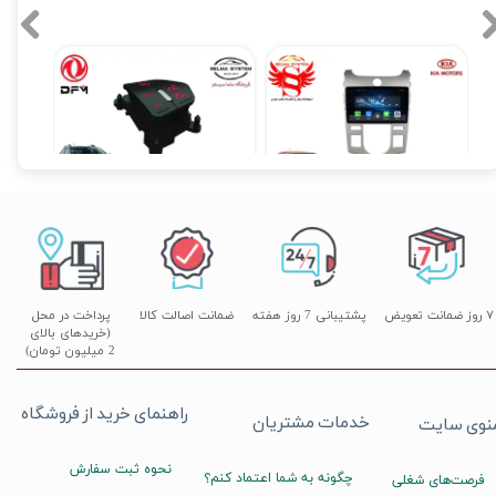
دوربین ۳۶۰ درجه خودرو؛ چشمی باز برای ایمنی و آرامش شما | سلما سیستم، مرکز
صصی فروش نصب و تعمیرات در کرج و تهران
 ۰۵
مانیتور فابریک سراتو Cerato کیا فول تاچ مدل T3L2021
کروز کنترل و لیمیتر فابریک H30 کراس
۱۲,۹۰۰,۰۰۰ تومان
۲۰,۵۰۰,۰۰۰ تومان
۲۰,۱۹۰,۰۰۰ تومان
۷ روز ضمانت تعویض
پشتیبانی 7 روز هفته
ضمانت اصالت کالا
پرداخت در محل
(خریدهای بالای
2 میلیون تومان)
راهنمای خرید از فروشگاه
خدمات مشتریان
نوی سایت
نحوه ثبت سفارش
چگونه به شما اعتماد کنم؟
فرصت‌های شغلی