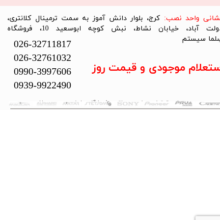
نشانی واحد نصب:
کرج، بلوار دانش آموز به سمت ترمینال کلانتری،
دولت آباد، خیابان نشاط، نبش کوچه ابوسعید 10، فروشگاه
لما سیستم​​​​​​​
026-32711817
026-32761032
ستعلام موجودی و قیمت روز
0990-3997606
0939-9922490
تمام حقوق این سایت متعلق به فروشگاه سلما سیستم می‌باشد.