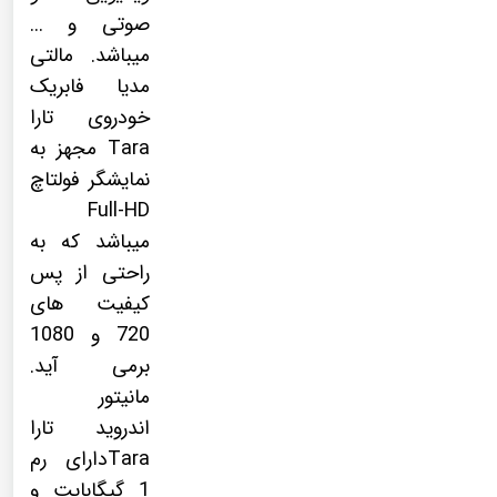
صوتی و ...
میباشد. مالتی
مدیا فابریک
خودروی تارا
Tara مجهز به
نمایشگر فولتاچ
Full-HD
میباشد که به
راحتی از پس
کیفیت های
720 و 1080
برمی آید.
مانیتور
اندروید تارا
Taraدارای رم
1 گیگابایت و