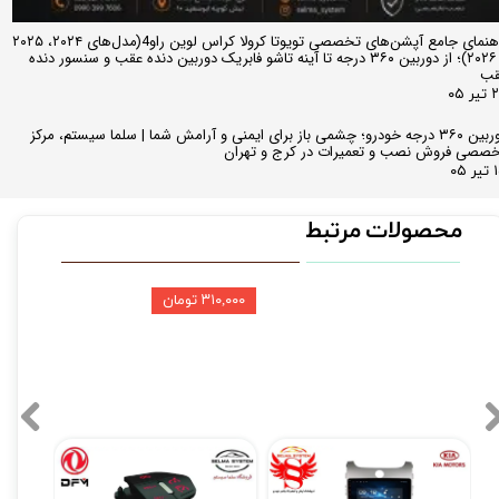
راهنمای جامع آپشن‌های تخصصی تویوتا کرولا کراس لوین راو4(مدل‌های ۲۰۲۴، ۲۰۲۵
و ۲۰۲۶)؛ از دوربین ۳۶۰ درجه تا آینه تاشو فابریک دوربین دنده عقب و سنسور دنده
قب
ر ۰۵
دوربین ۳۶۰ درجه خودرو؛ چشمی باز برای ایمنی و آرامش شما | سلما سیستم، مرکز
صصی فروش نصب و تعمیرات در کرج و تهران
 ۰۵
محصولات مرتبط
۳۱۰,۰۰۰ تومان
مانیتور فابریک سراتو Cerato کیا فول تاچ مدل T3L2021
کروز کنترل و لیمیتر فابریک H30 کراس