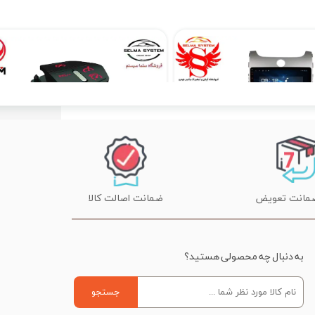
مانیتور فابریک سراتو Cerato کیا فول تاچ مدل T3L2021
کروز کنترل و لیمیتر فابریک H30 کراس
۱۲,۹۰۰,۰۰۰ تومان
۲۰,۱۹۰,۰۰۰ تومان
۲۰,۵۰۰,۰۰۰ تومان
ضمانت اصالت کالا
به دنبال چه محصولی هستید؟
جستجو