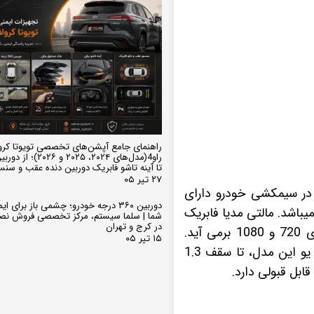
راهنمای جامع آپشن‌های تخصصی تویوتا کرو
تا آینه تاشو فابریک دوربین دنده عقب و سن
۲۷ تیر ۰۵
ک بدون دخالت در سیمکشی خودرو دارای
دوربین ۳۶۰ درجه خودرو؛ چشمی باز برای
باشد. مالتی مدیا فابریک
شما | سلما سیستم، مرکز تخصصی فروش نص
در کرج و تهران
خودروی جک s3 مجهز به نمایشگر فولتاچ Full-HD میباشد که به راحتی از پس کیفیت های 720 و 1080 برمی آید.
۱۵ تیر ۰۵
مانیتور اندروید جک s3 دارای رم 1 گیگابایت و حافظه داخلی 16 گیگابایت میباشد. سی پی یو این مدل، تا سقف 1.3
ابل قبولی دارد.