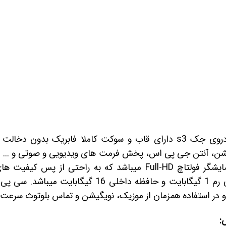
 خودرو
Car 
DASH )
 میدرنج
مانیتور فابریک اندرویدی خودروی جک s3 دارای قاب و سوکت کاملا فابری
و
شن، آنتن جی پی اس، پخش فرمت های ویدیویی و صوتی و ... می
و در استفاده همزمان از موزیک، نویگیشن و تماس بلوتوث سرعت ق
ش: