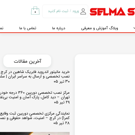
ورود
/
ثبت نام کنید
۰
حساب کاربری من
وبلاگ آموزش و معرفی
درباره ما
تماس با ما
نم
تغییر گذر واژه
سفارشات
خروج از حساب
کاربری
​​آخرین مقالات
خرید مانیتور اندروید فابریک شاهین در کرج و
نصب تخصصی و ارسال به سراسر ایران | سل
۳۰ تیر ۰۵
مرکز نصب تخصصی دوربین ۶۰
تهران – دید کامل، پارک آسان و امنیت بی‌ن
۲۹ تیر ۰۵
نمایندگی مرکزی تخصصی دوربین ثبت وقایع
کمرا) در کرج – امنیت، شواهد حقوقی و نص
۲۸ تیر ۰۵