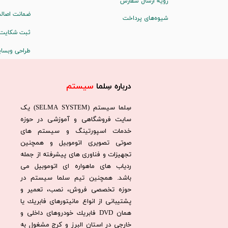
رویه ارسال سفارش
ضمانت اصالت
شیوه‌های پرداخت
ثبت شکایت
طراحی وبسا
درباره سِلما
سیستم​​​​​​​
سِلما سيستم (SELMA SYSTEM) یک
سایت فروشگاهی و آموزشی در حوزه
خدمات اسپورتینگ و سیستم های
صوتی تصویری اتوموبیل و همچنین
تجهیزات و فناوری های پیشرفته از جمله
ردیاب های ماهواره ای اتوموبیل می
باشد. همچنين تيم سلما سيستم در
حوزه تخصصی فروش، نصب، تعمير و
پشتيبانی از انواع مانيتورهای فابريك يا
همان DVD فابريك خودروهای داخلی و
خارجی در استان البرز و كرج مشغول به