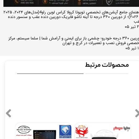
راهنمای جامع آپشن‌های تخصصی تویوتا کرولا کراس لوین راو4(مدل‌های ۲۰۲۴، ۲۰۲۵
و ۲۰۲۶)؛ از دوربین ۳۶۰ درجه تا آینه تاشو فابریک دوربین دنده عقب و سنسور دنده
قب
ر ۰۵
دوربین ۳۶۰ درجه خودرو؛ چشمی باز برای ایمنی و آرامش شما | سلما سیستم، مرکز
صصی فروش نصب و تعمیرات در کرج و تهران
 ۰۵
محصولات مرتبط
فروش 
مانیتور فابریک شاهین سایپا اندروید فول تاچ مدل MTK
مانیتور فابریک سمند سورن اندروید فولتاچ مدل T3L