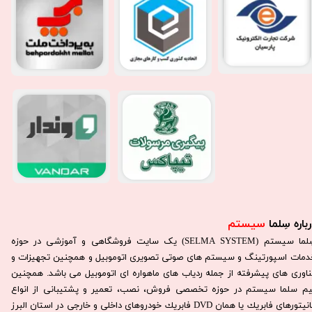
باره سِلما
سیستم​​​​​​​
سِلما سيستم (SELMA SYSTEM) یک سایت فروشگاهی و آموزشی در حوزه
دمات اسپورتینگ و سیستم های صوتی تصویری اتوموبیل و همچنین تجهیزات و
ناوری های پیشرفته از جمله ردیاب های ماهواره ای اتوموبیل می باشد. همچنين
يم سلما سيستم در حوزه تخصصی فروش، نصب، تعمير و پشتيبانی از انواع
مانيتورهای فابريك يا همان DVD فابريك خودروهای داخلی و خارجی در استان البرز