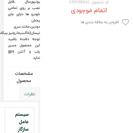
یونیورسال ،قابل
کد محصول: UNIVERSAL
لیفان LIFAN
سنسور دنده عقب Sensor
نصب بر روی تمامی
اتمام موجودی
خودرو ها دارای جای
رنو RENAULT
دوربین خودرو Car Camera
پخش
افزودن به علاقه مندی ها
دودین،مانند:سری
جک JAC
دوربین ثبت وقایع (CAM
نیسان(ماکسیما،رونیز،پیکاپ)ر
نیسان NISSAN
پاور ویندوز Power Windows
توجه داشته باشید
این محصول مسیر
جیلی GEELY
پاور سانروف Power Sunroof
یاب و آنتن gps
ندارد.
سیتروئن CITROEN
باند و بلندگو و 
بی ام و BMW
آمپلی فایر خودر
مشخصات
محصول
مرسدس بنز MERCEDES BENZ
طاقچه MDF و 3D عقب خودرو
نظرات
سیستم
عامل
سازگار