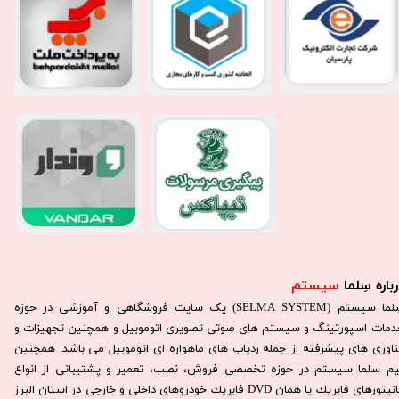
باره سِلما
سیستم​​​​​​​
سِلما سيستم (SELMA SYSTEM) یک سایت فروشگاهی و آموزشی در حوزه
دمات اسپورتینگ و سیستم های صوتی تصویری اتوموبیل و همچنین تجهیزات و
ناوری های پیشرفته از جمله ردیاب های ماهواره ای اتوموبیل می باشد. همچنين
يم سلما سيستم در حوزه تخصصی فروش، نصب، تعمير و پشتيبانی از انواع
مانيتورهای فابريك يا همان DVD فابريك خودروهای داخلی و خارجی در استان البرز