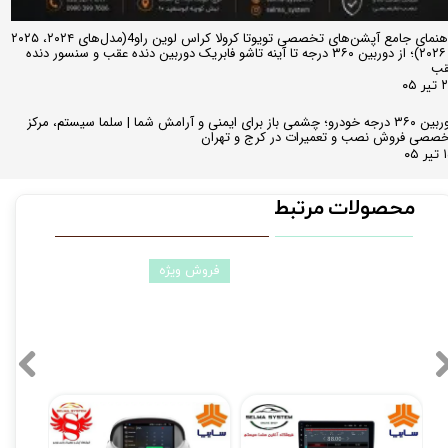
راهنمای جامع آپشن‌های تخصصی تویوتا کرولا کراس لوین راو4(مدل‌های ۲۰۲۴، ۲۰۲۵
و ۲۰۲۶)؛ از دوربین ۳۶۰ درجه تا آینه تاشو فابریک دوربین دنده عقب و سنسور دنده
قب
ر ۰۵
دوربین ۳۶۰ درجه خودرو؛ چشمی باز برای ایمنی و آرامش شما | سلما سیستم، مرکز
صصی فروش نصب و تعمیرات در کرج و تهران
 ۰۵
محصولات مرتبط
فروش ویژه
مانیتور فابریکی اندروید تیبا TIBA فولتاچ مدل T3L
مانیتور فابریک ساینا و کوییک 7 اینچ اندروید مدل W100