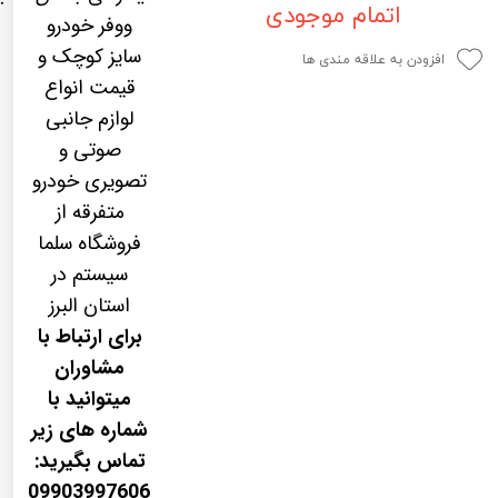
اتمام موجودی
لیفان LIFAN
سنسور دنده عقب Sensor
ووفر خودرو
سایز کوچک و
رنو RENAULT
دوربین خودرو Car Camera
افزودن به علاقه مندی ها
قیمت انواع
جک JAC
دوربین ثبت وقایع (CAM
لوازم جانبی
نیسان NISSAN
پاور ویندوز Power Windows
صوتی و
تصویری خودرو
جیلی GEELY
پاور سانروف Power Sunroof
متفرقه از
سیتروئن CITROEN
باند و بلندگو و 
فروشگاه سلما
سیستم در
بی ام و BMW
آمپلی فایر خودر
استان البرز
مرسدس بنز MERCEDES BENZ
طاقچه MDF و 3D عقب خودرو
برای ارتباط با
مشاوران
میتوانید با
شماره های زیر
تماس بگیرید:
09903997606