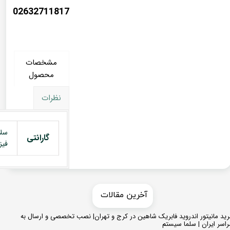
02632711817
مشخصات
محصول
نظرات
سل
گارانتی
فیز
​​آخرین مقالات
ید مانیتور اندروید فابریک شاهین در کرج و تهران| نصب تخصصی و ارسال به
اسر ایران | سلما سیستم