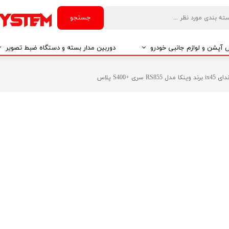
جستجو
آپشن و لوازم جانبی خودرو
دوربین مدار بسته و دستگاه ضبط تصویر
درو
دوربین مدار بسته
ی +S400 پلاس
درو
دوربین مدار بسته بر اساس تکنولوژی
درو
ایربگ و رابط چرخشی
El
تی مدیا