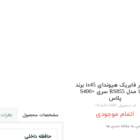
تویوتا TOYOTA
گیرنده دیجیتال
لیفان LIFAN
سنسور دنده عقب Sensor
رنو RENAULT
دوربین خودرو Car Camera
جک JAC
دوربین ثبت وقایع (CAM
نیسان NISSAN
پاور ویندوز Power Windows
جیلی GEELY
پاور سانروف Power Sunroof
سیتروئن CITROEN
باند و بلندگو و
مانیتور فابریک هیوندای ix45 برند
وینکا مدل RS855 سری +S400
بی ام و BMW
آمپلی فایر خودر
پلاس
مرسدس بنز MERCEDES BENZ
طاقچه MDF و 3D عقب خودرو
کد محصول: W-ix45-S400+
اتمام موجودی
مشخصات محصول
نظرات
دن به علاقه مندی ها
حافظه داخلی