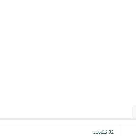
 خودرو
Car 
DASH )
 میدرنج
و
32 گیگابایت