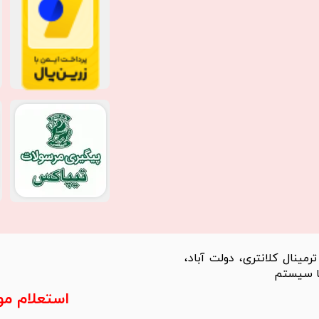
مینال کلانتری، دولت آباد،
استعلام م