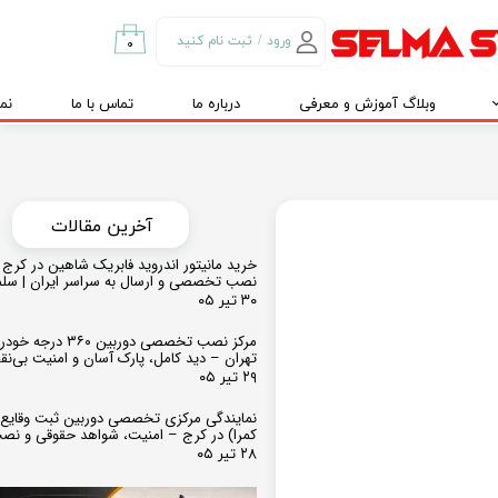
ورود
/
ثبت نام کنید
۰
حساب کاربری من
وبلاگ آموزش و معرفی
درباره ما
تماس با ما
نم
تغییر گذر واژه
سفارشات
خروج از حساب
کاربری
​​آخرین مقالات
خرید مانیتور اندروید فابریک شاهین در کرج و
نصب تخصصی و ارسال به سراسر ایران | سل
۳۰ تیر ۰۵
مرکز نصب تخصصی دوربین ۶۰
تهران – دید کامل، پارک آسان و امنیت بی‌ن
۲۹ تیر ۰۵
نمایندگی مرکزی تخصصی دوربین ثبت وقایع
کمرا) در کرج – امنیت، شواهد حقوقی و نص
۲۸ تیر ۰۵