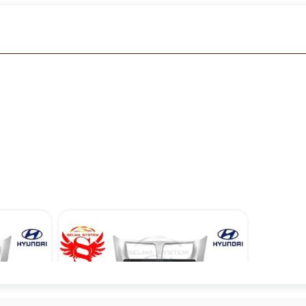
مانیتور اندروید فابریک هیوندای اکسنت مدل TS7
۱۲,۹۰۰,۰۰۰ تومان