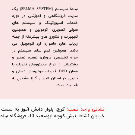
سِلما سيستم (SELMA SYSTEM) یک
سایت فروشگاهی و آموزشی در حوزه
خدمات اسپورتینگ و سیستم های
صوتی تصویری اتوموبیل و همچنین
تجهیزات و فناوری های پیشرفته از جمله
ردیاب های ماهواره ای اتوموبیل می
باشد. همچنين تيم سلما سيستم در
حوزه تخصصی فروش، نصب، تعمير و
پشتيبانی از انواع مانيتورهای فابريك يا
همان DVD فابريك خودروهای داخلی و
خارجی در استان البرز و كرج مشغول به
فعاليت است.​​​​​​​
​نشانی واحد نصب:
کرج، بلوار دانش آموز به سمت تر
خیابان نشاط، نبش کوچه ابوسعید 10، فروشگاه سِلما سیستم​​​​​​​