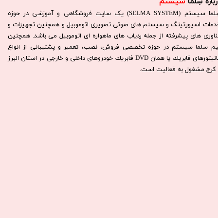
باره سِلما
سیستم​​​​​​​
سِلما سيستم (SELMA SYSTEM) یک سایت فروشگاهی و آموزشی در حوزه
دمات اسپورتینگ و سیستم های صوتی تصویری اتوموبیل و همچنین تجهیزات و
ناوری های پیشرفته از جمله ردیاب های ماهواره ای اتوموبیل می باشد. همچنين
يم سلما سيستم در حوزه تخصصی فروش، نصب، تعمير و پشتيبانی از انواع
مانيتورهای فابريك يا همان DVD فابريك خودروهای داخلی و خارجی در استان البرز
كرج مشغول به فعاليت است.​​​​​​​