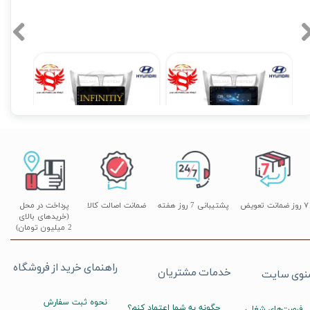
مانیتور اندروید فابریک هیوندای اکسنت مدل TS7
مانیتور اندروید فابریک اینفینیتی هیوندای اکسنت مدل TP1
۱۲,۹۰۰,۰۰۰ تومان
۱۲,۹۰۰,۰۰۰ تومان
۰
۷ روز ضمانت تعویض
پشتیبانی 7 روز هفته
ضمانت اصالت کالا
پرداخت در محل
(خریدهای بالای
2 میلیون تومان)
راهنمای خرید از فروشگاه
خدمات مشتریان
نوی سایت
نحوه ثبت سفارش
چگونه به شما اعتماد کنم؟
فرصت‌های شغلی