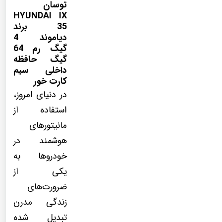
توسان
HYUNDAI IX
35 برند
دیاموند 4
گیگ رم 64
گیگ حافظه
داخلی سیم
کارت خور
در دنیای امروز،
استفاده از
مانیتورهای
هوشمند در
خودروها به
یکی از
ضرورت‌های
زندگی مدرن
تبدیل شده