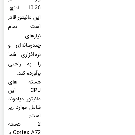
10.36 اینچ،
این مانیتور قادر
است تمام
نیازهای
چندرسانه‌ای و
نرم‌افزاری شما
را به راحتی
برآورده کند.
هسته های
CPU این
مانیتور دیاموند
شامل موارد زیر
است:
2 هسته
Cortex A72 با