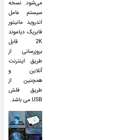
می‌شود. نسخه
سیستم عامل
اندروید مانیتور
فابریک دیاموند
2K قابل
بروزرسانی از
طریق اینترنت
آنلاین و
همچنین از
طریق فلش
USB می باشد.