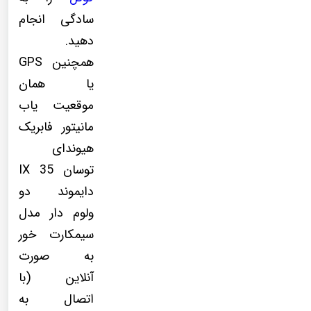
سادگی انجام
دهید.
همچنین GPS
یا همان
موقعیت یاب
مانیتور فابریک
هیوندای
توسان IX 35
دایموند دو
ولوم دار مدل
سیمکارت خور
به صورت
آنلاین (با
اتصال به