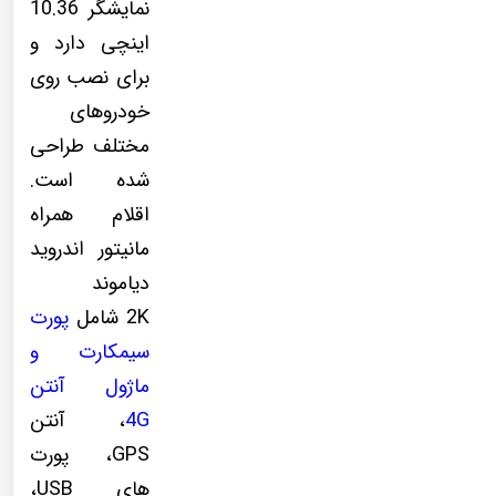
نمایشگر 10.36
اینچی دارد و
برای نصب روی
خودروهای
مختلف طراحی
شده است.
اقلام همراه
مانیتور اندروید
دیاموند
2K شامل
پورت
سیمکارت و
ماژول آنتن
4G
، آنتن
GPS، پورت
های USB،