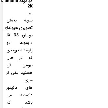
دیاموند Diamond
2K
این
نمونه پخش
تصویری هیوندای
توسان IX 35
دایموند دو
ولومه اندرویدی
که در حال
بررسی آن
هستید یکی از
سری
های مانیتور
دایموند می
باشد که