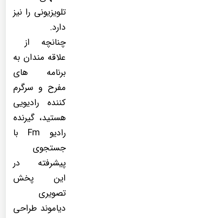
تلویزیونی را نیز
دارد.
چنانچه از
علاقه مندان به
برنامه های
مفرح و سرگرم
کننده رادیویی
هستید، گیرنده
رادیو Fm با
جستجوی
پیشرفته در
این پخش
تصویری
دیاموند طراحی