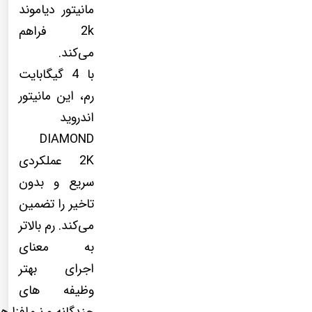
مانیتور دیاموند
2k فراهم
می‌کند.
با 4 گیگابایت
رم، این مانیتور
اندروید
DIAMOND
2K عملکردی
سریع و بدون
تاخیر را تضمین
می‌کند. رم بالاتر
به معنای
اجرای بهتر
وظیفه های
چندگانه و نرم‌افزاره